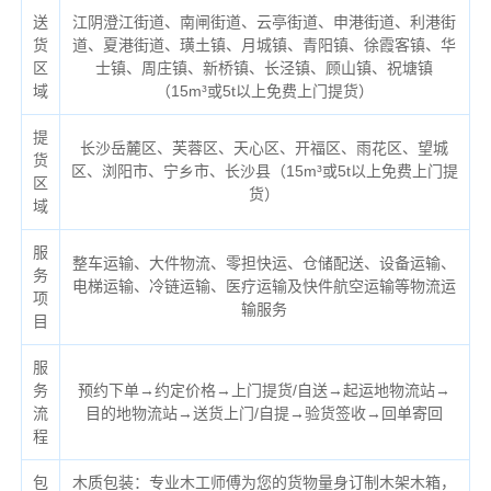
送
江阴澄江街道、南闸街道、云亭街道、申港街道、利港街
货
道、夏港街道、璜土镇、月城镇、青阳镇、徐霞客镇、华
区
士镇、周庄镇、新桥镇、长泾镇、顾山镇、祝塘镇
域
（
15m³或5t以上免费上门提货）
提
长沙岳麓区、芙蓉区、天心区、开福区、雨花区、望城
货
区、浏阳市、宁乡市、长沙县（
15m³或5t以上免费上门提
区
货）
域
服
整车运输、大件物流、零担快运、仓储配送、设备运输、
务
电梯运输、冷链运输、医疗运输及快件航空运输等物流运
项
输服务
目
服
务
预约下单→约定价格→上门提货/自送→起运地物流站→
流
目的地物流站→送货上门/自提→验货签收→回单寄回
程
包
木质包装：专业木工师傅为您的货物量身订制木架木箱，