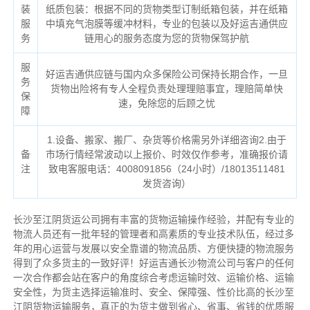
装
纸质包装：根据不同的货物类型订制纸箱包装，并在纸箱
服
中填充气泡膜等缓冲材料，专业的包装以及好运吉通供应
务
链用心的服务态度为您的货物保驾护航
服
好运吉通供应链与国内众多保险公司保持长期合作，一旦
务
货物出险将有专人全程负责处理理赔事宜，理赔简单快
保
速，免除您的后顾之忧
障
1.设备、搬家、搬厂、杂货等价格需另外详细咨询2.由于
备
市场行情经常波动以上报价、时效仅作参考，准确报价请
注
致电客服电话：4008091856（24小时）/18013511481
发货咨询）
长沙至江阴货运公司拥有丰富的货物运输操作经验，并配有专业的
物流人员还有一批年轻的管理者和高素质的专业技术队伍，经过多
年的用心运营与发展以安全靠谱的物流品质、方便快捷的物流服务
得到了众多货主的一致好评！好运吉通长沙物流公司与客户的任何
一次合作都会站在客户的角度综合考虑运输时效、运输价格、运输
安全性，为货主选择运输准时、安全、保障强、性价比高的长沙至
江阴货物运输服务，真正的为货主做到省心、省事、省钱的优质服