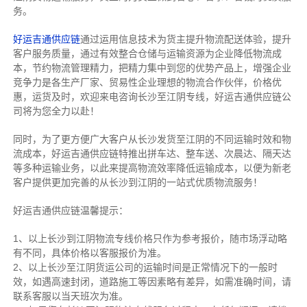
务。
好运吉通供应链
通过运用信息技术为货主提升物流配送体验，提升
客户服务质量，通过有效整合仓储与运输资源为企业降低物流成
本，节约物流管理精力，把精力集中到您的优势产品上，增强企业
竞争力是各生产厂家、贸易性企业理想的物流合作伙伴，价格优
惠，运货及时，欢迎来电咨询长沙至江阴专线，好运吉通供应链公
司将为您全力以赴！
同时，为了更方便广大客户从长沙发货至江阴的不同运输时效和物
流成本，好运吉通供应链特推出拼车达、整车送、次晨达、隔天达
等多种运输业务，以此来提高物流效率降低运输成本，以便为新老
客户提供更加完善的从长沙到江阴的一站式优质物流服务！
好运吉通供应链温馨提示：
1、以上长沙到江阴物流专线价格只作为参考报价，随市场浮动略
有不同，具体价格以客服报价为准。
2、以上
长沙
至江阴货运公司的运输时间是正常情况下的一般时
效，如遇高速封闭，道路施工等因素略有差异，如需准确时间，请
联系客服以当天班次为准。