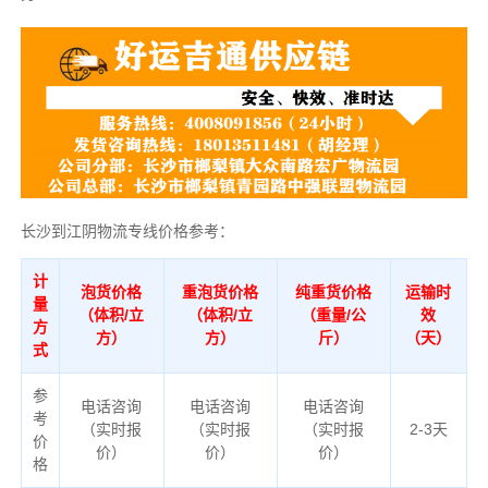
长沙到江阴物流专线价格参考：
计
泡货价格
重泡货价格
纯重货价格
运输时
量
（体积/立
（体积/立
（重量/公
效
方
方）
方）
斤）
（天）
式
参
电话咨询
电话咨询
电话咨询
考
（实时报
（实时报
（实时报
2-3天
价
价）
价）
价）
格