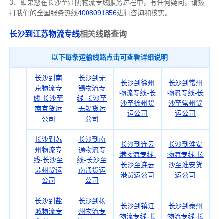
3、如果您在
长沙
至江阴物流专线服务过程中，有任何疑问，请拨
打我们的全国服务热线
4008091856
进行咨询和核实。
长沙到江苏物流专线
相关线路查询
以下每条运输线路点击可查看详细说明
长沙到南
长沙到无
长沙到徐州
长沙到常州
京物流专
锡物流专
物流专线-长
物流专线-长
线-长沙至
线-长沙至
沙至徐州货
沙至常州货
南京货运
无锡货运
运公司
运公司
公司
公司
长沙到苏
长沙到南
长沙到连云
长沙到淮安
州物流专
通物流专
港物流专线-
物流专线-长
线-长沙至
线-长沙至
长沙至连云
沙至淮安货
苏州货运
南通货运
港货运公司
运公司
公司
公司
长沙到盐
长沙到扬
长沙到镇江
长沙到泰州
城物流专
州物流专
物流专线-长
物流专线-长