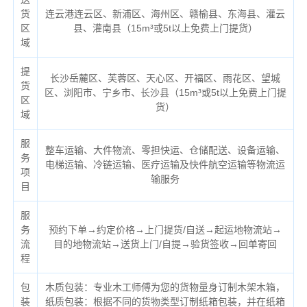
货
连云港连云区、新浦区、海州区、赣榆县、东海县、灌云
区
县、灌南县（
15m³或5t以上免费上门提货）
域
提
长沙岳麓区、芙蓉区、天心区、开福区、雨花区、望城
货
区、浏阳市、宁乡市、长沙县（
15m³或5t以上免费上门提
区
货）
域
服
整车运输、大件物流、零担快运、仓储配送、设备运输、
务
电梯运输、冷链运输、医疗运输及快件航空运输等物流运
项
输服务
目
服
务
预约下单→约定价格→上门提货/自送→起运地物流站→
流
目的地物流站→送货上门/自提→验货签收→回单寄回
程
包
木质包装：专业木工师傅为您的货物量身订制木架木箱，
装
纸质包装：根据不同的货物类型订制纸箱包装，并在纸箱