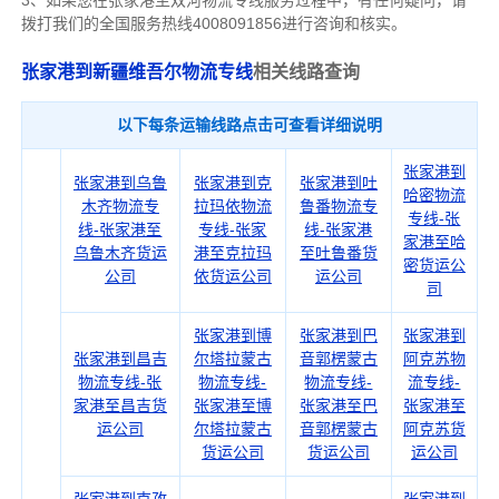
3、如果您在
张家港
至双河物流专线服务过程中，有任何疑问，请
拨打我们的全国服务热线4008091856进行咨询和核实。
张家港到新疆维吾尔物流专线
相关线路查询
以下每条运输线路点击可查看详细说明
张家港到
张家港到乌鲁
张家港到克
张家港到吐
哈密物流
木齐物流专
拉玛依物流
鲁番物流专
专线-张
线-张家港至
专线-张家
线-张家港
家港至哈
乌鲁木齐货运
港至克拉玛
至吐鲁番货
密货运公
公司
依货运公司
运公司
司
张家港到博
张家港到巴
张家港到
张家港到昌吉
尔塔拉蒙古
音郭楞蒙古
阿克苏物
物流专线-张
物流专线-
物流专线-
流专线-
家港至昌吉货
张家港至博
张家港至巴
张家港至
运公司
尔塔拉蒙古
音郭楞蒙古
阿克苏货
货运公司
货运公司
运公司