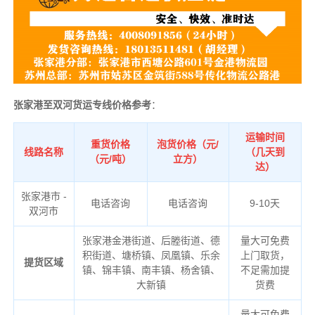
张家港至双河货运专线价格参考
：
运输时间
重货价格
泡货价格（元/
线路名称
（几天到
（元/吨）
立方）
达）
张家港市 -
电话咨询
电话咨询
9-10天
双河市
张家港金港街道、后塍街道、德
量大可免费
积街道、塘桥镇、凤凰镇、乐余
上门取货，
提货区域
镇、锦丰镇、南丰镇、杨舍镇、
不足需加提
大新镇
货费
量大可免费