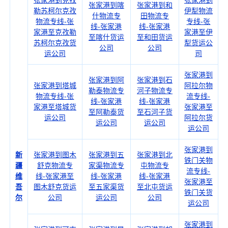
张家港到克孜
张家港到
张家港到喀
张家港到和
勒苏柯尔克孜
伊犁物流
什物流专
田物流专
物流专线-张
专线-张
线-张家港
线-张家港
家港至克孜勒
家港至伊
至喀什货运
至和田货运
苏柯尔克孜货
犁货运公
公司
公司
运公司
司
张家港到
张家港到阿
张家港到石
张家港到塔城
阿拉尔物
勒泰物流专
河子物流专
物流专线-张
流专线-
线-张家港
线-张家港
家港至塔城货
张家港至
至阿勒泰货
至石河子货
运公司
阿拉尔货
运公司
运公司
运公司
张家港到
新
张家港到图木
张家港到五
张家港到北
铁门关物
疆
舒克物流专
家渠物流专
屯物流专
流专线-
维
线-张家港至
线-张家港
线-张家港
张家港至
吾
图木舒克货运
至五家渠货
至北屯货运
铁门关货
尔
公司
运公司
公司
运公司
张家港到