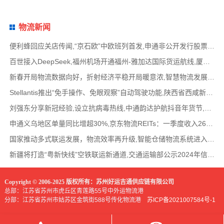
物流新闻
便利蜂回应关店传闻,“京石欧”中欧班列首发,申通非公开发行股票方案失效,老挝中通和老挝
百世接入DeepSeek,福州机场开通福州-雅加达国际货运航线,厦门拟立法保障网约配送员劳动权益
新春开局物流数据向好，折射经济平稳开局暖意浓,智慧物流发展迅猛，新一代信息技术深度融
Stellantis推出“免手操作、免眼观察”自动驾驶功能,陕西省西咸新区公示首批智能网联道路测试
刘强东分享新冠经验,设立抗病毒热线,中通韵达护航抖音年货节,圆通再添一架新货机,官方最新
申通义乌地区单量同比增超30%,京东物流REITs：一季度收入2624万元,eBay暂停考核从中国香港寄出
国家推动多式联运发展，物流效率再升级,智能仓储物流系统进入高速发展阶段,低空物流成为物
新疆将打造“粤新快线”空铁联运新通道,交通运输部公示2024年信用交通典型案例,网络货运平
Copyright © 2006-2025 版权所有：苏州好运吉通供应链有限公司
总部：江苏省苏州市虎丘区青莲路55号中外运物流港
分部：江苏省苏州市姑苏区金筑街588号传化物流港
苏ICP备2021007584号-1