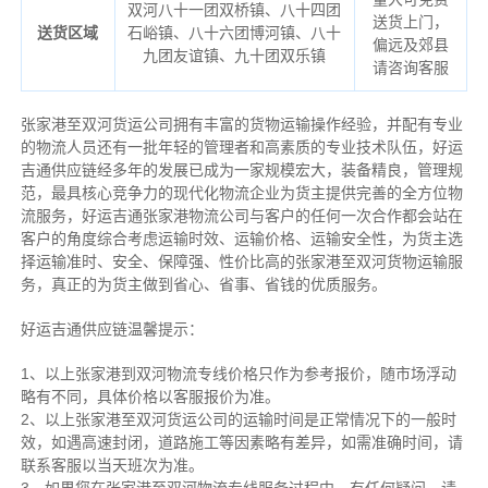
双河八十一团双桥镇、八十四团
送货上门，
送货区域
石峪镇、八十六团博河镇、八十
偏远及郊县
九团友谊镇、九十团双乐镇
请咨询客服
张家港至双河货运公司拥有丰富的货物运输操作经验，并配有专业
的物流人员还有一批年轻的管理者和高素质的专业技术队伍，好运
吉通供应链经多年的发展已成为一家规模宏大，装备精良，管理规
范，最具核心竞争力的现代化物流企业为货主提供完善的全方位物
流服务，好运吉通张家港物流公司与客户的任何一次合作都会站在
客户的角度综合考虑运输时效、运输价格、运输安全性，为货主选
择运输准时、安全、保障强、性价比高的张家港至双河货物运输服
务，真正的为货主做到省心、省事、省钱的优质服务。
好运吉通供应链温馨提示：
1、以上张家港到双河物流专线价格只作为参考报价，随市场浮动
略有不同，具体价格以客服报价为准。
2、以上
张家港
至双河货运公司的运输时间是正常情况下的一般时
效，如遇高速封闭，道路施工等因素略有差异，如需准确时间，请
联系客服以当天班次为准。