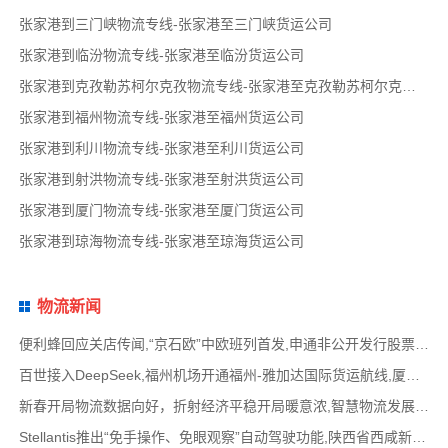
张家港到三门峡物流专线-张家港至三门峡货运公司
张家港到临汾物流专线-张家港至临汾货运公司
张家港到克孜勒苏柯尔克孜物流专线-张家港至克孜勒苏柯尔克孜货运公司
张家港到福州物流专线-张家港至福州货运公司
张家港到利川物流专线-张家港至利川货运公司
张家港到射洪物流专线-张家港至射洪货运公司
张家港到厦门物流专线-张家港至厦门货运公司
张家港到琼海物流专线-张家港至琼海货运公司
物流新闻
便利蜂回应关店传闻,“京石欧”中欧班列首发,申通非公开发行股票方案失效,老挝中通和老挝
百世接入DeepSeek,福州机场开通福州-雅加达国际货运航线,厦门拟立法保障网约配送员劳动权益
新春开局物流数据向好，折射经济平稳开局暖意浓,智慧物流发展迅猛，新一代信息技术深度融
Stellantis推出“免手操作、免眼观察”自动驾驶功能,陕西省西咸新区公示首批智能网联道路测试