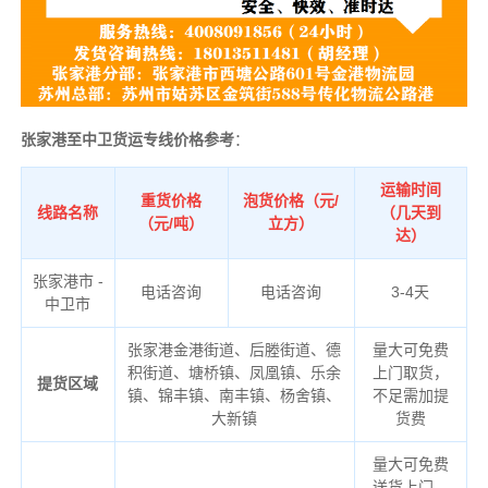
张家港至中卫货运专线价格参考
：
运输时间
重货价格
泡货价格（元/
线路名称
（几天到
（元/吨）
立方）
达）
张家港市 -
电话咨询
电话咨询
3-4天
中卫市
张家港金港街道、后塍街道、德
量大可免费
积街道、塘桥镇、凤凰镇、乐余
上门取货，
提货区域
镇、锦丰镇、南丰镇、杨舍镇、
不足需加提
大新镇
货费
量大可免费
送货上门，