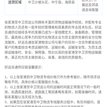
送货区域
中卫沙坡头区、中宁县、海原县
偏远及郊县
请咨询客服
张家港至中卫货运公司拥有丰富的货物运输操作经验，并配有专业
的物流人员还有一批年轻的管理者和高素质的专业技术队伍，好运
吉通供应链经多年的发展已成为一家规模宏大，装备精良，管理规
范，最具核心竞争力的现代化物流企业为货主提供完善的全方位物
流服务，好运吉通张家港物流公司与客户的任何一次合作都会站在
客户的角度综合考虑运输时效、运输价格、运输安全性，为货主选
择运输准时、安全、保障强、性价比高的张家港至中卫货物运输服
务，真正的为货主做到省心、省事、省钱的优质服务。
好运吉通供应链温馨提示：
1、以上张家港到中卫物流专线价格只作为参考报价，随市场浮动
略有不同，具体价格以客服报价为准。
2、以上
张家港
至中卫货运公司的运输时间是正常情况下的一般时
效，如遇高速封闭，道路施工等因素略有差异，如需准确时间，请
联系客服以当天班次为准。
3、如果您在
张家港
至中卫物流专线服务过程中，有任何疑问，请