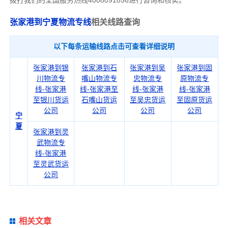
拨打我们的全国服务热线4008091856进行咨询和核实。
张家港到宁夏物流专线
相关线路查询
以下每条运输线路点击可查看详细说明
张家港到银
张家港到石
张家港到吴
张家港到固
川物流专
嘴山物流专
忠物流专
原物流专
线-张家港
线-张家港至
线-张家港
线-张家港
至银川货运
石嘴山货运
至吴忠货运
至固原货运
公司
公司
公司
公司
宁
夏
张家港到灵
武物流专
线-张家港
至灵武货运
公司
相关文章