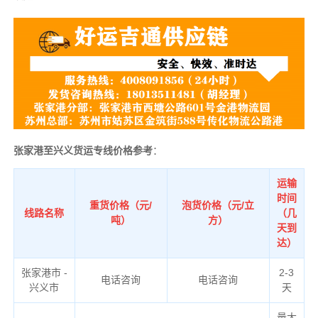
张家港至兴义货运专线价格参考
：
运输
时间
重货价格（元/
泡货价格（元/立
线路名称
（几
吨）
方）
天到
达）
张家港市 -
2-3
电话咨询
电话咨询
兴义市
天
量大