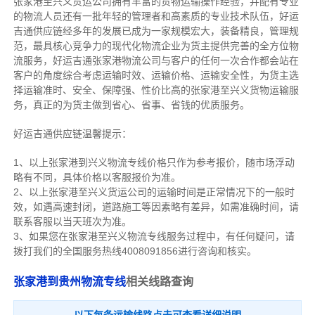
张家港至兴义货运公司拥有丰富的货物运输操作经验，并配有专业
的物流人员还有一批年轻的管理者和高素质的专业技术队伍，好运
吉通供应链经多年的发展已成为一家规模宏大，装备精良，管理规
范，最具核心竞争力的现代化物流企业为货主提供完善的全方位物
流服务，好运吉通张家港物流公司与客户的任何一次合作都会站在
客户的角度综合考虑运输时效、运输价格、运输安全性，为货主选
择运输准时、安全、保障强、性价比高的张家港至兴义货物运输服
务，真正的为货主做到省心、省事、省钱的优质服务。
好运吉通供应链温馨提示：
1、以上张家港到兴义物流专线价格只作为参考报价，随市场浮动
略有不同，具体价格以客服报价为准。
2、以上
张家港
至兴义货运公司的运输时间是正常情况下的一般时
效，如遇高速封闭，道路施工等因素略有差异，如需准确时间，请
联系客服以当天班次为准。
3、如果您在
张家港
至兴义物流专线服务过程中，有任何疑问，请
拨打我们的全国服务热线4008091856进行咨询和核实。
张家港到贵州物流专线
相关线路查询