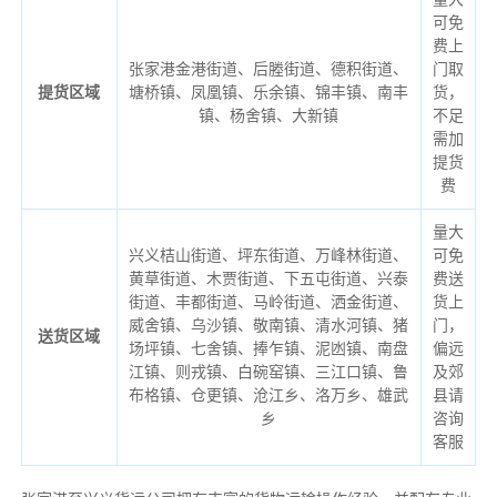
可免
费上
张家港金港街道、后塍街道、德积街道、
门取
提货区域
塘桥镇、凤凰镇、乐余镇、锦丰镇、南丰
货，
镇、杨舍镇、大新镇
不足
需加
提货
费
量大
兴义桔山街道、坪东街道、万峰林街道、
可免
黄草街道、木贾街道、下五屯街道、兴泰
费送
街道、丰都街道、马岭街道、洒金街道、
货上
威舍镇、乌沙镇、敬南镇、清水河镇、猪
门，
送货区域
场坪镇、七舍镇、捧乍镇、泥凼镇、南盘
偏远
江镇、则戎镇、白碗窑镇、三江口镇、鲁
及郊
布格镇、仓更镇、沧江乡、洛万乡、雄武
县请
乡
咨询
客服