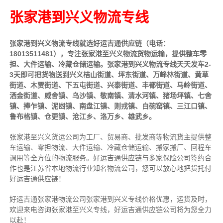
张家港到兴义物流专线
张家港到兴义物流专线就选好运吉通供应链（电话：
18013511481），专注张家港至兴义物流货物运输，提供
整车
零
担、大件运输、冷藏仓储运输。张家港到兴义物流专线天天发车2-
3天即可把货物送到兴义桔山街道、坪东街道、万峰林街道、黄草
街道、木贾街道、下五屯街道、兴泰街道、丰都街道、马岭街道、
洒金街道、威舍镇、乌沙镇、敬南镇、清水河镇、猪场坪镇、七舍
镇、捧乍镇、泥凼镇、南盘江镇、则戎镇、白碗窑镇、三江口镇、
鲁布格镇、仓更镇、沧江乡、洛万乡、雄武乡。
张家港至兴义货运公司为工厂、贸易商、批发商等物流货主提供整
车运输、零担物流、大件运输、冷藏仓储运输、搬家搬厂、回程车
调用等全方位的物流服务。好运吉通供应链与多家保险公司签约合
作也是江苏省本地物流行业知名物流公司，您可以放心地把货托付
好运吉通供应链！
好运吉通张家港物流公司张家港到兴义专线价格优惠，运货及时，
欢迎来电咨询张家港至兴义专线，好运吉通供应链公司将为您全力
以赴！