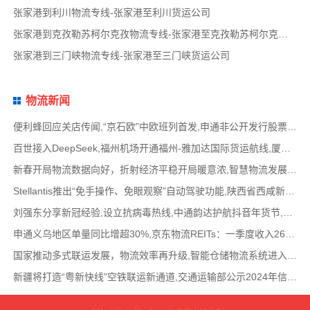
张家港到利川物流专线-张家港至利川货运公司
张家港到克孜勒苏柯尔克孜物流专线-张家港至克孜勒苏柯尔克孜货运公司
张家港到三门峡物流专线-张家港至三门峡货运公司
物流新闻
便利蜂回应关店传闻,“京石欧”中欧班列首发,申通非公开发行股票方案失效,老挝中通和老挝
百世接入DeepSeek,福州机场开通福州-雅加达国际货运航线,厦门拟立法保障网约配送员劳动权益
新春开局物流数据向好，折射经济平稳开局暖意浓,智慧物流发展迅猛，新一代信息技术深度融
Stellantis推出“免手操作、免眼观察”自动驾驶功能,陕西省西咸新区公示首批智能网联道路测试
刘强东分享新冠经验,设立抗病毒热线,中通韵达护航抖音年货节,圆通再添一架新货机,官方最新
申通义乌地区单量同比增超30%,京东物流REITs：一季度收入2624万元,eBay暂停考核从中国香港寄出
国家推动多式联运发展，物流效率再升级,智能仓储物流系统进入高速发展阶段,低空物流成为物
新疆将打造“粤新快线”空铁联运新通道,交通运输部公示2024年信用交通典型案例,网络货运平