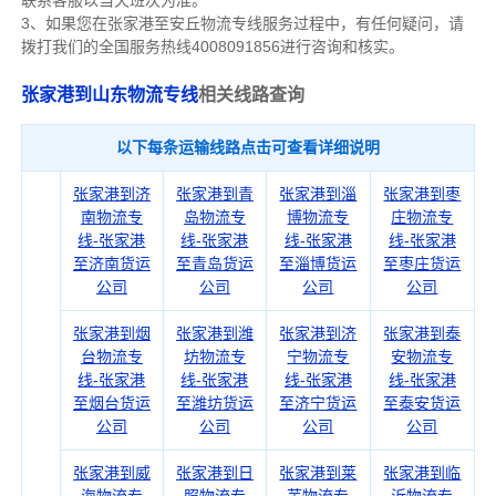
联系客服以当天班次为准。
3、如果您在
张家港
至安丘物流专线服务过程中，有任何疑问，请
拨打我们的全国服务热线4008091856进行咨询和核实。
张家港到山东物流专线
相关线路查询
以下每条运输线路点击可查看详细说明
张家港到济
张家港到青
张家港到淄
张家港到枣
南物流专
岛物流专
博物流专
庄物流专
线-张家港
线-张家港
线-张家港
线-张家港
至济南货运
至青岛货运
至淄博货运
至枣庄货运
公司
公司
公司
公司
张家港到烟
张家港到潍
张家港到济
张家港到泰
台物流专
坊物流专
宁物流专
安物流专
线-张家港
线-张家港
线-张家港
线-张家港
至烟台货运
至潍坊货运
至济宁货运
至泰安货运
公司
公司
公司
公司
张家港到威
张家港到日
张家港到莱
张家港到临