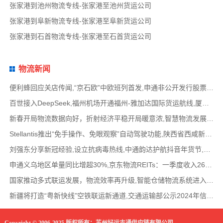
张家港到池州物流专线-张家港至池州货运公司
张家港到阜新物流专线-张家港至阜新货运公司
张家港到石首物流专线-张家港至石首货运公司
物流新闻
便利蜂回应关店传闻,“京石欧”中欧班列首发,申通非公开发行股票方案失效,老挝中通和老挝
百世接入DeepSeek,福州机场开通福州-雅加达国际货运航线,厦门拟立法保障网约配送员劳动权益
新春开局物流数据向好，折射经济平稳开局暖意浓,智慧物流发展迅猛，新一代信息技术深度融
Stellantis推出“免手操作、免眼观察”自动驾驶功能,陕西省西咸新区公示首批智能网联道路测试
刘强东分享新冠经验,设立抗病毒热线,中通韵达护航抖音年货节,圆通再添一架新货机,官方最新
申通义乌地区单量同比增超30%,京东物流REITs：一季度收入2624万元,eBay暂停考核从中国香港寄出
国家推动多式联运发展，物流效率再升级,智能仓储物流系统进入高速发展阶段,低空物流成为物
新疆将打造“粤新快线”空铁联运新通道,交通运输部公示2024年信用交通典型案例,网络货运平