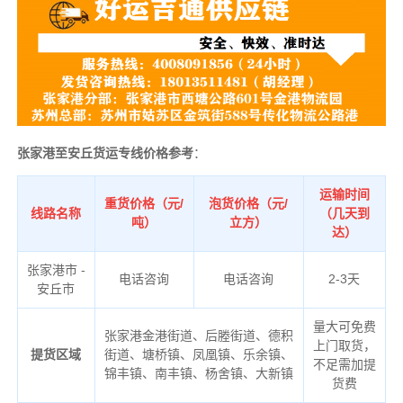
张家港至安丘货运专线价格参考
：
运输时间
重货价格（元/
泡货价格（元/
线路名称
（几天到
吨）
立方）
达）
张家港市 -
电话咨询
电话咨询
2-3天
安丘市
量大可免费
张家港金港街道、后塍街道、德积
上门取货，
提货区域
街道、塘桥镇、凤凰镇、乐余镇、
不足需加提
锦丰镇、南丰镇、杨舍镇、大新镇
货费