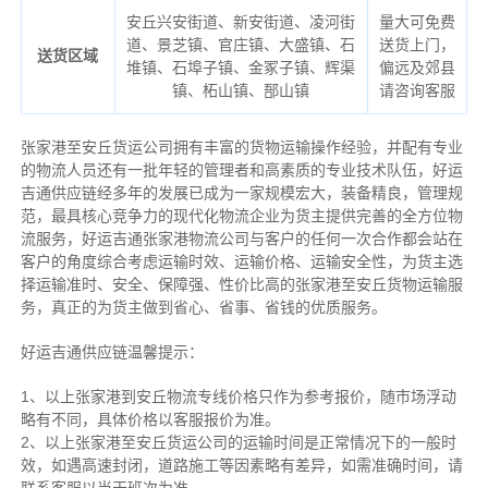
安丘兴安街道、新安街道、凌河街
量大可免费
道、景芝镇、官庄镇、大盛镇、石
送货上门，
送货区域
堆镇、石埠子镇、金冢子镇、辉渠
偏远及郊县
镇、柘山镇、郚山镇
请咨询客服
张家港至安丘货运公司拥有丰富的货物运输操作经验，并配有专业
的物流人员还有一批年轻的管理者和高素质的专业技术队伍，好运
吉通供应链经多年的发展已成为一家规模宏大，装备精良，管理规
范，最具核心竞争力的现代化物流企业为货主提供完善的全方位物
流服务，好运吉通张家港物流公司与客户的任何一次合作都会站在
客户的角度综合考虑运输时效、运输价格、运输安全性，为货主选
择运输准时、安全、保障强、性价比高的张家港至安丘货物运输服
务，真正的为货主做到省心、省事、省钱的优质服务。
好运吉通供应链温馨提示：
1、以上张家港到安丘物流专线价格只作为参考报价，随市场浮动
略有不同，具体价格以客服报价为准。
2、以上
张家港
至安丘货运公司的运输时间是正常情况下的一般时
效，如遇高速封闭，道路施工等因素略有差异，如需准确时间，请