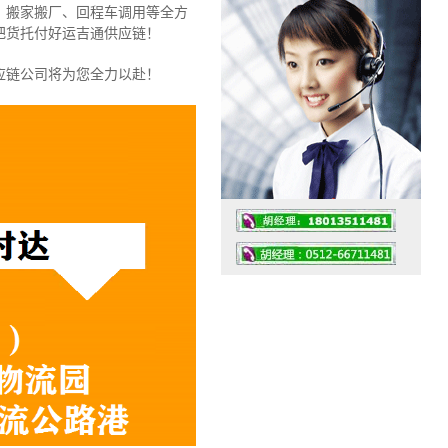
、搬家搬厂、回程车调用等全方
把货托付好运吉通供应链！
应链公司将为您全力以赴！
工作时间：07:30 – – 23:30
值班座机：0512-66711481