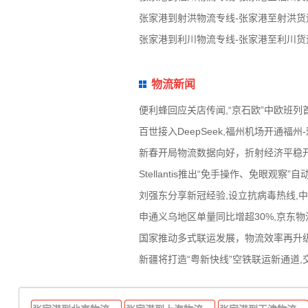
张家港到射洪物流专线-张家港至射洪货
张家港到利川物流专线-张家港至利川货
物流新闻
便利蜂回应关店传闻,“京石欧”中欧班列
百世接入DeepSeek,福州机场开通
新春开局物流数据向好，折射经济平稳
Stellantis推出“免手操作、免眼
刘强东分享新冠经验,设立抗病毒热线,
申通义乌地区单量同比增超30%,京东物流
国家推动多式联运发展，物流效率再升级
新疆将打造“粤新快线”空铁联运新通道,