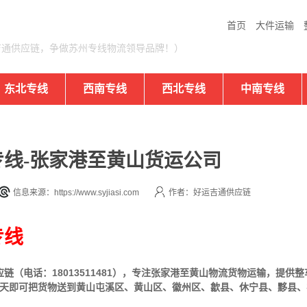
首页
大件运输
吉通供应链，争做苏州专线物流领导品牌！）
东北专线
西南专线
西北专线
中南专线
线-张家港至黄山货运公司
信息来源：https://www.syjiasi.com
作者：好运吉通供应链
专线
（电话：18013511481），专注张家港至黄山物流货物运输，提供
整
2天即可把货物送到黄山屯溪区、黄山区、徽州区、歙县、休宁县、黟县