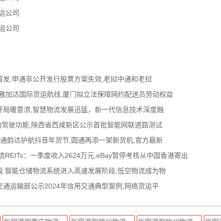
运公司
运公司
首发,申通非公开发行股票方案失效,老挝中通和老挝
福州-雅加达国际货运航线,厦门拟立法保障网约配送员劳动权益
开局暖意浓,智慧物流发展迅猛，新一代信息技术深度融
观察”自动驾驶功能,陕西省西咸新区公示首批智能网联道路测试
中通韵达护航抖音年货节,圆通再添一架新货机,官方最新
REITs：一季度收入2624万元,eBay暂停考核从中国香港寄出
,智能仓储物流系统进入高速发展阶段,低空物流成为物
交通运输部公示2024年信用交通典型案例,网络货运平