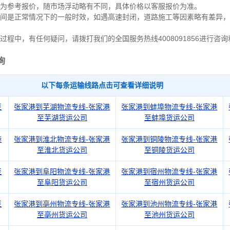
作为参考报价，随市场浮动略有不同，具体价格以客服报价为准。
间是正常情况下的一般时效，如遇高速封闭，道路施工等因素略有差异，
过程中，有任何疑问，请拨打我们的全国服务热线4008091856进行咨
询
以下每条运输线路点击可查看详细说明
至
张家港到芜湖物流专线-张家港
张家港到蚌埠物流专线-张家港
至芜湖货运公司
至蚌埠货运公司
港
张家港到淮北物流专线-张家港
张家港到铜陵物流专线-张家港
至淮北货运公司
至铜陵货运公司
至
张家港到阜阳物流专线-张家港
张家港到宿州物流专线-张家港
至阜阳货运公司
至宿州货运公司
至
张家港到亳州物流专线-张家港
张家港到池州物流专线-张家港
至亳州货运公司
至池州货运公司