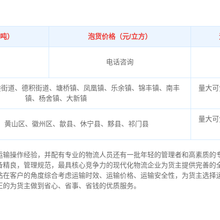
/吨）
泡货价格（元/立方）
电话咨询
塍街道、德积街道、塘桥镇、凤凰镇、乐余镇、锦丰镇、南丰
量大可
镇、杨舍镇、大新镇
量大可
、黄山区、徽州区、歙县、休宁县、黟县、祁门县
运输操作经验，并配有专业的物流人员还有一批年轻的管理者和高素质的
备精良，管理规范，最具核心竞争力的现代化物流企业为货主提供完善的
站在客户的角度综合考虑运输时效、运输价格、运输安全性，为货主选择
正的为货主做到省心、省事、省钱的优质服务。