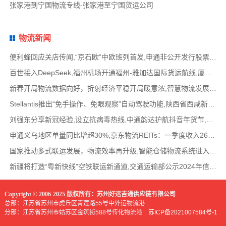
张家港到宁国物流专线-张家港至宁国货运公司
物流新闻
便利蜂回应关店传闻,“京石欧”中欧班列首发,申通非公开发行股票方案失效,老挝中通和老挝
百世接入DeepSeek,福州机场开通福州-雅加达国际货运航线,厦门拟立法保障网约配送员劳动权益
新春开局物流数据向好，折射经济平稳开局暖意浓,智慧物流发展迅猛，新一代信息技术深度融
Stellantis推出“免手操作、免眼观察”自动驾驶功能,陕西省西咸新区公示首批智能网联道路测试
刘强东分享新冠经验,设立抗病毒热线,中通韵达护航抖音年货节,圆通再添一架新货机,官方最新
申通义乌地区单量同比增超30%,京东物流REITs：一季度收入2624万元,eBay暂停考核从中国香港寄出
国家推动多式联运发展，物流效率再升级,智能仓储物流系统进入高速发展阶段,低空物流成为物
新疆将打造“粤新快线”空铁联运新通道,交通运输部公示2024年信用交通典型案例,网络货运平
Copyright © 2006-2025 版权所有：苏州好运吉通供应链有限公司
总部：江苏省苏州市虎丘区青莲路55号中外运物流港
分部：江苏省苏州市姑苏区金筑街588号传化物流港
苏ICP备2021007584号-1