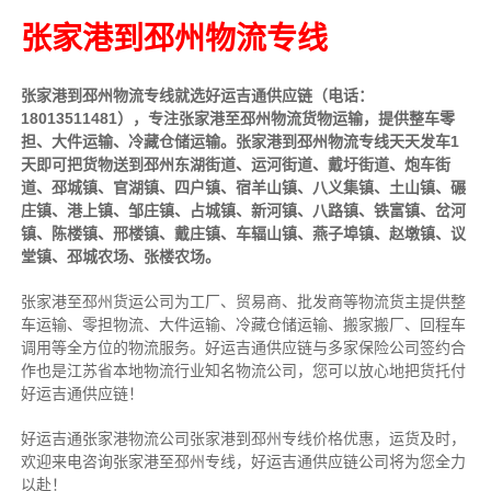
张家港到邳州物流专线
张家港到邳州物流专线就选好运吉通供应链（电话：
18013511481），专注张家港至邳州物流货物运输，提供
整车
零
担、大件运输、冷藏仓储运输。张家港到邳州物流专线天天发车1
天即可把货物送到邳州东湖街道、运河街道、戴圩街道、炮车街
道、邳城镇、官湖镇、四户镇、宿羊山镇、八义集镇、土山镇、碾
庄镇、港上镇、邹庄镇、占城镇、新河镇、八路镇、铁富镇、岔河
镇、陈楼镇、邢楼镇、戴庄镇、车辐山镇、燕子埠镇、赵墩镇、议
堂镇、邳城农场、张楼农场。
张家港至邳州货运公司为工厂、贸易商、批发商等物流货主提供整
车运输、零担物流、大件运输、冷藏仓储运输、搬家搬厂、回程车
调用等全方位的物流服务。好运吉通供应链与多家保险公司签约合
作也是江苏省本地物流行业知名物流公司，您可以放心地把货托付
好运吉通供应链！
好运吉通张家港物流公司张家港到邳州专线价格优惠，运货及时，
欢迎来电咨询张家港至邳州专线，好运吉通供应链公司将为您全力
以赴！