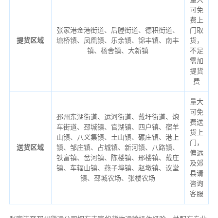
可免
费上
张家港金港街道、后塍街道、德积街道、
门取
提货区域
塘桥镇、凤凰镇、乐余镇、锦丰镇、南丰
货，
镇、杨舍镇、大新镇
不足
需加
提货
费
量大
可免
邳州东湖街道、运河街道、戴圩街道、炮
费送
车街道、邳城镇、官湖镇、四户镇、宿羊
货上
山镇、八义集镇、土山镇、碾庄镇、港上
门，
送货区域
镇、邹庄镇、占城镇、新河镇、八路镇、
偏远
铁富镇、岔河镇、陈楼镇、邢楼镇、戴庄
及郊
镇、车辐山镇、燕子埠镇、赵墩镇、议堂
县请
镇、邳城农场、张楼农场
咨询
客服