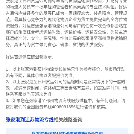
张家港至邳州货运公司拥有丰富的货物运输操作经验，并配有专业
的物流人员还有一批年轻的管理者和高素质的专业技术队伍，好运
吉通供应链经多年的发展已成为一家规模宏大，装备精良，管理规
范，最具核心竞争力的现代化物流企业为货主提供完善的全方位物
流服务，好运吉通张家港物流公司与客户的任何一次合作都会站在
客户的角度综合考虑运输时效、运输价格、运输安全性，为货主选
择运输准时、安全、保障强、性价比高的张家港至邳州货物运输服
务，真正的为货主做到省心、省事、省钱的优质服务。
好运吉通供应链温馨提示：
1、以上张家港到邳州物流专线价格只作为参考报价，随市场浮动
略有不同，具体价格以客服报价为准。
2、以上
张家港
至邳州货运公司的运输时间是正常情况下的一般时
效，如遇高速封闭，道路施工等因素略有差异，如需准确时间，请
联系客服以当天班次为准。
3、如果您在
张家港
至邳州物流专线服务过程中，有任何疑问，请
拨打我们的全国服务热线4008091856进行咨询和核实。
张家港到江苏物流专线
相关线路查询