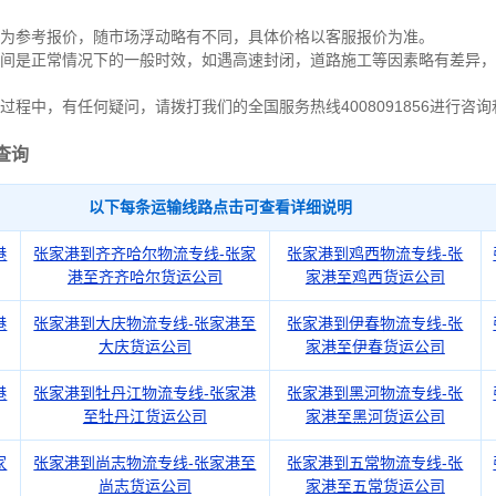
作为参考报价，随市场浮动略有不同，具体价格以客服报价为准。
间是正常情况下的一般时效，如遇高速封闭，道路施工等因素略有差异，
过程中，有任何疑问，请拨打我们的全国服务热线4008091856进行咨
查询
以下每条运输线路点击可查看详细说明
港
张家港到齐齐哈尔物流专线-张家
张家港到鸡西物流专线-张
港至齐齐哈尔货运公司
家港至鸡西货运公司
港
张家港到大庆物流专线-张家港至
张家港到伊春物流专线-张
大庆货运公司
家港至伊春货运公司
港
张家港到牡丹江物流专线-张家港
张家港到黑河物流专线-张
至牡丹江货运公司
家港至黑河货运公司
家
张家港到尚志物流专线-张家港至
张家港到五常物流专线-张
尚志货运公司
家港至五常货运公司