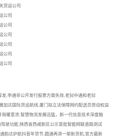
关货运公司
运公司
运公司
运公司
运公司
运公司
运公司
首发,申通非公开发行股票方案失效,老挝中通和老挝
福州-雅加达国际货运航线,厦门拟立法保障网约配送员劳动权益
开局暖意浓,智慧物流发展迅猛，新一代信息技术深度融
观察”自动驾驶功能,陕西省西咸新区公示首批智能网联道路测试
中通韵达护航抖音年货节,圆通再添一架新货机,官方最新