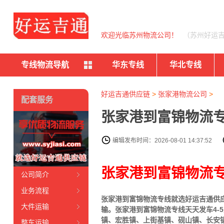
欢迎光临苏州物流公司！
（苏州好运
专线物流导航
华东专线
华北专线
好运吉通供应链
>
张家港物流公司
>
配套服务
张家港到富锦物流专
编辑发布时间：2026-08-01 14:37:52
张家港到富锦物流
公司简介
业务流程
张家港到富锦物流专线就选好运吉通供应链
大件运输
输。张家港到富锦物流专线天天发车4-
镇、宏胜镇、上街基镇、砚山镇、长安
整车运输