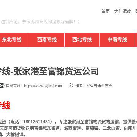
首页
大件运输
吉通供应链，争做苏州专线物流领导品牌！）
东北专线
西南专线
西北专线
中南专线
线-张家港至富锦货运公司
信息来源：https://www.syjiasi.com
作者：好运吉通供应链
专线
（电话：18013511481），专注张家港至富锦物流货物运输，提供
整
5天即可把货物送到富锦城东街道、城西街道、富锦镇、二龙山镇、向阳
镇、大榆树镇。