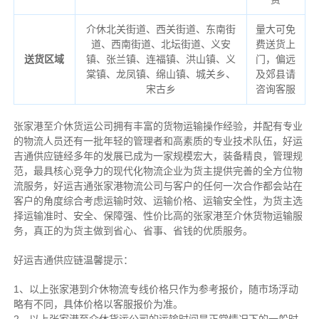
介休北关街道、西关街道、东南街
量大可免
道、西南街道、北坛街道、义安
费送货上
送货区域
镇、张兰镇、连福镇、洪山镇、义
门，偏远
棠镇、龙凤镇、绵山镇、城关乡、
及郊县请
宋古乡
咨询客服
张家港至介休货运公司拥有丰富的货物运输操作经验，并配有专业
的物流人员还有一批年轻的管理者和高素质的专业技术队伍，好运
吉通供应链经多年的发展已成为一家规模宏大，装备精良，管理规
范，最具核心竞争力的现代化物流企业为货主提供完善的全方位物
流服务，好运吉通张家港物流公司与客户的任何一次合作都会站在
客户的角度综合考虑运输时效、运输价格、运输安全性，为货主选
择运输准时、安全、保障强、性价比高的张家港至介休货物运输服
务，真正的为货主做到省心、省事、省钱的优质服务。
好运吉通供应链温馨提示：
1、以上张家港到介休物流专线价格只作为参考报价，随市场浮动
略有不同，具体价格以客服报价为准。