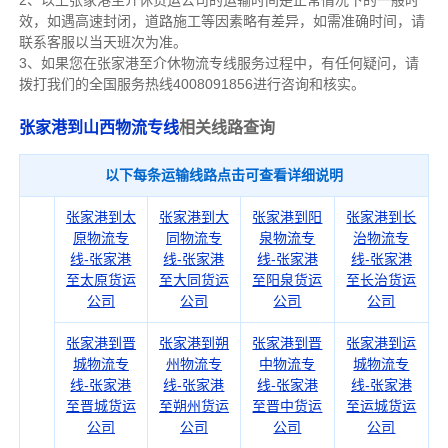
2、以上
张家港
至介休货运公司的运输时间是正常情况下的一般时
效，如遇高速封闭，道路施工等因素略有差异，如需准确时间，请
联系客服以当天班次为准。
3、如果您在
张家港
至介休物流专线服务过程中，有任何疑问，请
拨打我们的全国服务热线4008091856进行咨询和核实。
张家港到山西物流专线
相关线路查询
以下每条运输线路点击可查看详细说明
张家港到太
张家港到大
张家港到阳
张家港到长
原物流专
同物流专
泉物流专
治物流专
线-张家港
线-张家港
线-张家港
线-张家港
至太原货运
至大同货运
至阳泉货运
至长治货运
公司
公司
公司
公司
张家港到晋
张家港到朔
张家港到晋
张家港到运
城物流专
州物流专
中物流专
城物流专
线-张家港
线-张家港
线-张家港
线-张家港
至晋城货运
至朔州货运
至晋中货运
至运城货运
公司
公司
公司
公司