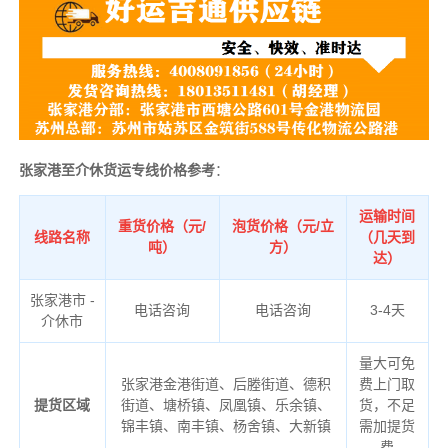
张家港至介休货运专线价格参考
：
运输时间
重货价格（元/
泡货价格（元/立
线路名称
（几天到
吨）
方）
达）
张家港市 -
电话咨询
电话咨询
3-4天
介休市
量大可免
张家港金港街道、后塍街道、德积
费上门取
提货区域
街道、塘桥镇、凤凰镇、乐余镇、
货，不足
锦丰镇、南丰镇、杨舍镇、大新镇
需加提货
费