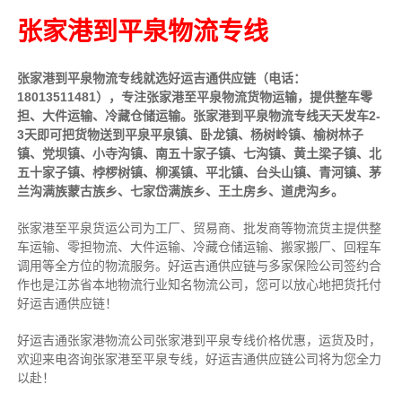
张家港到平泉物流专线
张家港到平泉物流专线就选好运吉通供应链（电话：
18013511481），专注张家港至平泉物流货物运输，提供
整车
零
担、大件运输、冷藏仓储运输。张家港到平泉物流专线天天发车2-
3天即可把货物送到平泉平泉镇、卧龙镇、杨树岭镇、榆树林子
镇、党坝镇、小寺沟镇、南五十家子镇、七沟镇、黄土梁子镇、北
五十家子镇、桲椤树镇、柳溪镇、平北镇、台头山镇、青河镇、茅
兰沟满族蒙古族乡、七家岱满族乡、王土房乡、道虎沟乡。
张家港至平泉货运公司为工厂、贸易商、批发商等物流货主提供整
车运输、零担物流、大件运输、冷藏仓储运输、搬家搬厂、回程车
调用等全方位的物流服务。好运吉通供应链与多家保险公司签约合
作也是江苏省本地物流行业知名物流公司，您可以放心地把货托付
好运吉通供应链！
好运吉通张家港物流公司张家港到平泉专线价格优惠，运货及时，
欢迎来电咨询张家港至平泉专线，好运吉通供应链公司将为您全力
以赴！