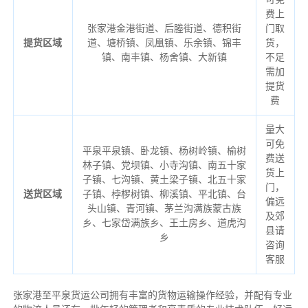
费上
张家港金港街道、后塍街道、德积街
门取
提货区域
道、塘桥镇、凤凰镇、乐余镇、锦丰
货，
镇、南丰镇、杨舍镇、大新镇
不足
需加
提货
费
量大
可免
平泉平泉镇、卧龙镇、杨树岭镇、榆树
费送
林子镇、党坝镇、小寺沟镇、南五十家
货上
子镇、七沟镇、黄土梁子镇、北五十家
门，
送货区域
子镇、桲椤树镇、柳溪镇、平北镇、台
偏远
头山镇、青河镇、茅兰沟满族蒙古族
及郊
乡、七家岱满族乡、王土房乡、道虎沟
县请
乡
咨询
客服
张家港至平泉货运公司拥有丰富的货物运输操作经验，并配有专业