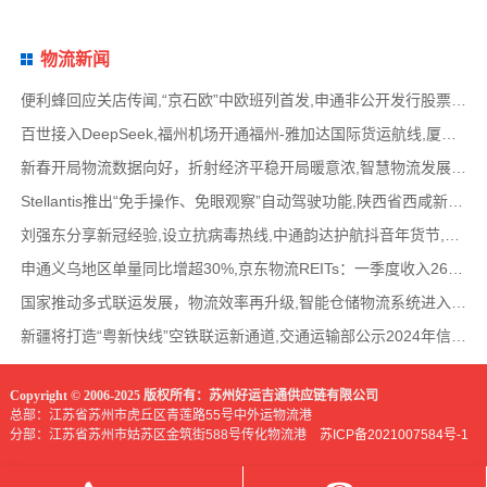
物流新闻
便利蜂回应关店传闻,“京石欧”中欧班列首发,申通非公开发行股票方案失效,老挝中通和老挝
百世接入DeepSeek,福州机场开通福州-雅加达国际货运航线,厦门拟立法保障网约配送员劳动权益
新春开局物流数据向好，折射经济平稳开局暖意浓,智慧物流发展迅猛，新一代信息技术深度融
Stellantis推出“免手操作、免眼观察”自动驾驶功能,陕西省西咸新区公示首批智能网联道路测试
刘强东分享新冠经验,设立抗病毒热线,中通韵达护航抖音年货节,圆通再添一架新货机,官方最新
申通义乌地区单量同比增超30%,京东物流REITs：一季度收入2624万元,eBay暂停考核从中国香港寄出
国家推动多式联运发展，物流效率再升级,智能仓储物流系统进入高速发展阶段,低空物流成为物
新疆将打造“粤新快线”空铁联运新通道,交通运输部公示2024年信用交通典型案例,网络货运平
Copyright © 2006-2025 版权所有：苏州好运吉通供应链有限公司
总部：江苏省苏州市虎丘区青莲路55号中外运物流港
分部：江苏省苏州市姑苏区金筑街588号传化物流港
苏ICP备2021007584号-1