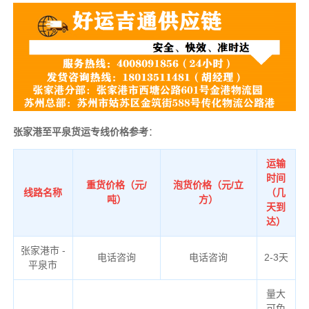
张家港至平泉货运专线价格参考
：
运输
时间
重货价格（元/
泡货价格（元/立
线路名称
（几
吨）
方）
天到
达）
张家港市 -
电话咨询
电话咨询
2-3天
平泉市
量大
可免