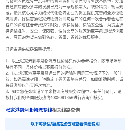
的物流人员还有一批年轻的管理者和高素质的专业技术队伍，好运
吉通供应链经多年的发展已成为一家规模宏大，装备精良，管理规
范，最具核心竞争力的现代化物流企业为货主提供完善的全方位物
流服务，好运吉通张家港物流公司与客户的任何一次合作都会站在
客户的角度综合考虑运输时效、运输价格、运输安全性，为货主选
择运输准时、安全、保障强、性价比高的张家港至平泉货物运输服
务，真正的为货主做到省心、省事、省钱的优质服务。
好运吉通供应链温馨提示：
1、以上张家港到平泉物流专线价格只作为参考报价，随市场浮动
略有不同，具体价格以客服报价为准。
2、以上
张家港
至平泉货运公司的运输时间是正常情况下的一般时
效，如遇高速封闭，道路施工等因素略有差异，如需准确时间，请
联系客服以当天班次为准。
3、如果您在
张家港
至平泉物流专线服务过程中，有任何疑问，请
拨打我们的全国服务热线4008091856进行咨询和核实。
张家港到河北物流专线
相关线路查询
以下每条运输线路点击可查看详细说明