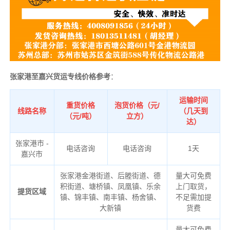
张家港至嘉兴货运专线价格参考
：
运输时间
重货价格
泡货价格（元/
线路名称
（几天到
（元/吨）
立方）
达）
张家港市 -
电话咨询
电话咨询
1天
嘉兴市
张家港金港街道、后塍街道、德
量大可免费
积街道、塘桥镇、凤凰镇、乐余
上门取货，
提货区域
镇、锦丰镇、南丰镇、杨舍镇、
不足需加提
大新镇
货费
量大可免费