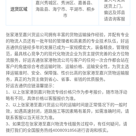
嘉兴秀城区、秀洲区、嘉善县、
送货上门，
送货区域
海盐县、海宁市、平湖市、桐乡
偏远及郊县
市
请咨询客服
张家港至嘉兴货运公司拥有丰富的货物运输操作经验，并配有专业
的物流人员还有一批年轻的管理者和高素质的专业技术队伍，好运
吉通供应链经多年的发展已成为一家规模宏大，装备精良，管理规
范，最具核心竞争力的现代化物流企业为货主提供完善的全方位物
流服务，好运吉通张家港物流公司与客户的任何一次合作都会站在
客户的角度综合考虑运输时效、运输价格、运输安全性，为货主选
择运输准时、安全、保障强、性价比高的张家港至嘉兴货物运输服
务，真正的为货主做到省心、省事、省钱的优质服务。
好运吉通供应链温馨提示：
1、以上张家港到嘉兴物流专线价格只作为参考报价，随市场浮动
略有不同，具体价格以客服报价为准。
2、以上
张家港
至嘉兴货运公司的运输时间是正常情况下的一般时
效，如遇高速封闭，道路施工等因素略有差异，如需准确时间，请
联系客服以当天班次为准。
3、如果您在
张家港
至嘉兴物流专线服务过程中，有任何疑问，请
拨打我们的全国服务热线4008091856进行咨询和核实。