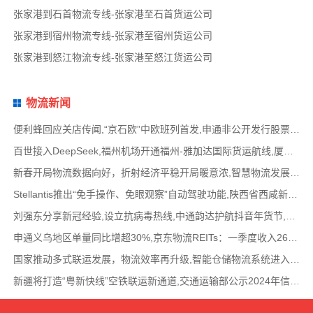
张家港到石首物流专线-张家港至石首货运公司
张家港到宿州物流专线-张家港至宿州货运公司
张家港到怒江物流专线-张家港至怒江货运公司
物流新闻
便利蜂回应关店传闻,“京石欧”中欧班列首发,申通非公开发行股票方案失效,老挝中通和老挝
百世接入DeepSeek,福州机场开通福州-雅加达国际货运航线,厦门拟立法保障网约配送员劳动权益
新春开局物流数据向好，折射经济平稳开局暖意浓,智慧物流发展迅猛，新一代信息技术深度融
Stellantis推出“免手操作、免眼观察”自动驾驶功能,陕西省西咸新区公示首批智能网联道路测试
刘强东分享新冠经验,设立抗病毒热线,中通韵达护航抖音年货节,圆通再添一架新货机,官方最新
申通义乌地区单量同比增超30%,京东物流REITs：一季度收入2624万元,eBay暂停考核从中国香港寄出
国家推动多式联运发展，物流效率再升级,智能仓储物流系统进入高速发展阶段,低空物流成为物
新疆将打造“粤新快线”空铁联运新通道,交通运输部公示2024年信用交通典型案例,网络货运平