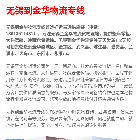
无锡到金华物流专线
无锡到金华物流专线首选好运吉通供应链（电话：
18013511481），专注无锡至金华物流货物运输，提供
整车
零担、
大件运输、冷藏仓储运输。无锡到金华物流专线天天发车1-2天即
可把货物送到金华婺城区、金东区、武义县、浦江县、磐安县、兰
溪市、义乌市、东阳市、永康市。
无锡至金华货运公司为工厂、贸易商、批发商等物流货主提供整车
运输、零担物流、大件运输、冷藏仓储运输、搬家搬厂、回程车调
用等全方位的物流服务。好运吉通供应链
秉承“诚信为本的信誉”经
营理念，以“安全、快捷、准确、方便”为宗旨,以市场为导向，竭诚
为客户提供优质满意的服务
。
与多家保险公司签约合作也是本地物
流行业知名物流公司，您可以放心地把货托付好运吉通供应链！
无锡到金华物流专线为您提供
24小时
货物查询、业务咨询、信息反
馈，在线订车等服务，您只要有货，无论何时、何地就能立即、就
地提供上门提货，安全、可靠、快速直达的货运服务。