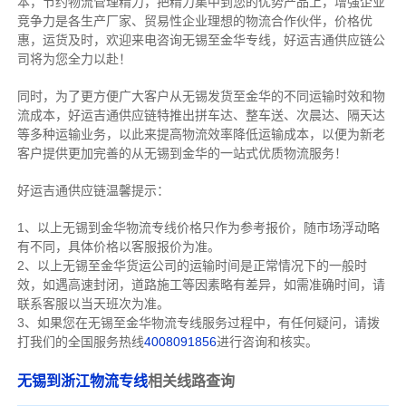
本，节约物流管理精力，把精力集中到您的优势产品上，增强企业
竞争力是各生产厂家、贸易性企业理想的物流合作伙伴，价格优
惠，运货及时，欢迎来电咨询无锡至金华专线，好运吉通供应链公
司将为您全力以赴！
同时，为了更方便广大客户从无锡发货至金华的不同运输时效和物
流成本，好运吉通供应链特推出拼车达、整车送、次晨达、隔天达
等多种运输业务，以此来提高物流效率降低运输成本，以便为新老
客户提供更加完善的从无锡到金华的一站式优质物流服务！
好运吉通供应链温馨提示：
1、以上无锡到金华物流专线价格只作为参考报价，随市场浮动略
有不同，具体价格以客服报价为准。
2、以上
无锡
至金华货运公司的运输时间是正常情况下的一般时
效，如遇高速封闭，道路施工等因素略有差异，如需准确时间，请
联系客服以当天班次为准。
3、如果您在
无锡
至金华物流专线服务过程中，有任何疑问，请拨
打我们的全国服务热线
4008091856
进行咨询和核实。
无锡到浙江物流专线
相关线路查询