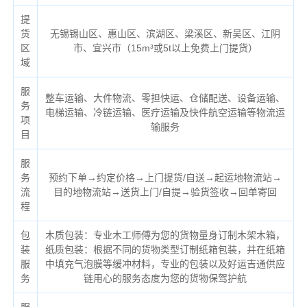
提
货
无锡锡山区、惠山区、滨湖区、梁溪区、新吴区、江阴
区
市、宜兴市（
15m³或5t以上免费上门提货）
域
服
整车运输、大件物流、零担快运、仓储配送、设备运输、
务
电梯运输、冷链运输、医疗运输及快件航空运输等物流运
项
输服务
目
服
务
预约下单→约定价格→上门提货/自送→起运地物流站→
流
目的地物流站→送货上门/自提→验货签收→回单寄回
程
包
木质包装：专业木工师傅为您的货物量身订制木架木箱，
装
纸质包装：根据不同的货物类型订制纸箱包装，并在纸箱
服
中填充气泡膜等缓冲材料，专业的包装以及好运吉通供应
务
链用心的服务态度为您的货物保驾护航