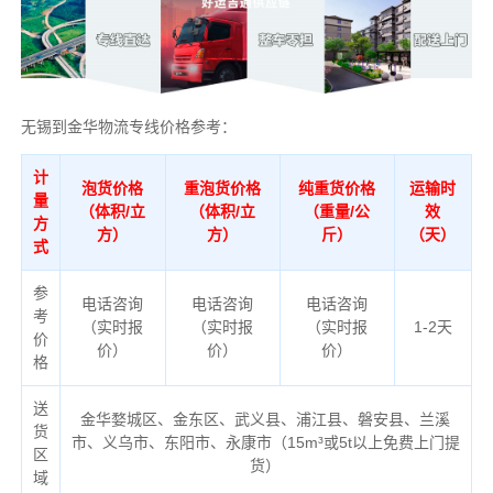
无锡到金华物流专线价格参考：
计
泡货价格
重泡货价格
纯重货价格
运输时
量
（体积/立
（体积/立
（重量/公
效
方
方）
方）
斤）
（天）
式
参
电话咨询
电话咨询
电话咨询
考
（实时报
（实时报
（实时报
1-2天
价
价）
价）
价）
格
送
金华婺城区、金东区、武义县、浦江县、磐安县、兰溪
货
市、义乌市、东阳市、永康市（
15m³或5t以上免费上门提
区
货）
域