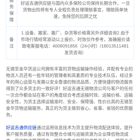
服
好运吉通供应链与国内众多保险公司保持长期合作，一旦
务
货物出险将有专人全程负责处理理赔事宜，理赔简单快
保
速，免除您的后顾之忧
障
1.设备、搬家、搬厂、杂货等价格需另外详细咨询2.由于
备
市场行情经常波动以上报价、时效仅作参考，准确报价请
注
致电客服电话：4008091856（24小时）/18013511481
发货咨询）
无锡至金华货运公司拥有丰富的货物运输操作经验，并配有专业的
物流人员还有一批年轻的管理者和高素质的专业技术队伍，经过多
年的用心运营与发展以安全靠谱的物流品质、方便快捷的物流服务
得到了众多货主的一致好评！好运吉通无锡物流公司与客户的任何
一次合作都会站在客户的角度综合考虑运输时效、运输价格、运输
安全性，为货主选择运输准时、安全、保障强、性价比高的无锡至
金华货物运输服务，真正的为货主做到省心、省事、省钱的优质服
务。
好运吉通供应链
通过运用信息技术为货主提升物流配送体验，提升
客户服务质量，通过有效整合仓储与运输资源为企业降低物流成