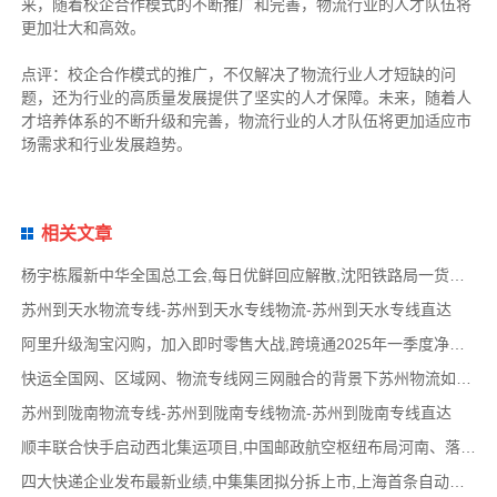
来，随着校企合作模式的不断推广和完善，物流行业的人才队伍将
更加壮大和高效。
点评：校企合作模式的推广，不仅解决了物流行业人才短缺的问
题，还为行业的高质量发展提供了坚实的人才保障。未来，随着人
才培养体系的不断升级和完善，物流行业的人才队伍将更加适应市
场需求和行业发展趋势。
相关文章
杨宇栋履新中华全国总工会,每日优鲜回应解散,沈阳铁路局一货运列车发生脱轨,德邦实控人发
苏州到天水物流专线-苏州到天水专线物流-苏州到天水专线直达
阿里升级淘宝闪购，加入即时零售大战,跨境通2025年一季度净亏损388.66万元,UPS一季度收入215亿
快运全国网、区域网、物流专线网三网融合的背景下苏州物流如何应变？
苏州到陇南物流专线-苏州到陇南专线物流-苏州到陇南专线直达
顺丰联合快手启动西北集运项目,中国邮政航空枢纽布局河南、落户郑州,滴滴2023年实现年度净
四大快递企业发布最新业绩,中集集团拟分拆上市,上海首条自动驾驶测试专用道启用,中国邮政