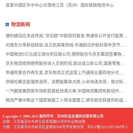
宜家中国区华中中心仓落地江苏（苏州）国际铁路物流中心
物流新闻
便利蜂回应关店传闻,“京石欧”中欧班列首发,申通非公开发行股票方案失效,老挝中通和老挝
刘强东分享新冠经验,设立抗病毒热线,中通韵达护航抖音年货节,圆通再添一架新货机,官方最新
中国物流5亿元成立酒仓供应链公司,德邦股份与京东集团签署物流服务协议，京东印尼停用自营
京东物流收购德邦股份进入交割阶段,韵达成立新公司,国美零售于港交所停牌,百度发布第六代
申通阿里合作再生变,京东物流正式运营上汽通用五菱四地分仓,最高法定调盲发快递可无条件退
供销社概念股强势涨停，消费股集体大跌,小米快递关停，曾对标菜鸟裹裹,顺丰成立新物流公司
一汽解放墨西哥市场斩获首批快递大单,中国物流集团有新动作,圆通13.18亿竞得一宗宅地等
物流严重中断这个国家铁路工人将全面罢工,顺丰航空获提供机组人员训练资质,盒马一运营中心
Copyright © 2006-2025 版权所有：苏州好运吉通供应链有限公司
总部：江苏省苏州市虎丘区青莲路55号中外运物流港
分部：江苏省苏州市姑苏区金筑街588号传化物流港
苏ICP备2021007584号-1