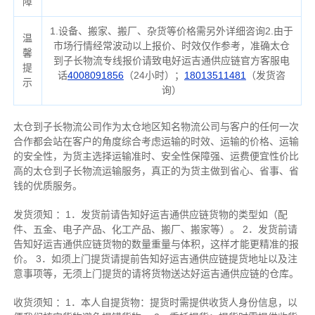
障
1.设备、搬家、搬厂、杂货等价格需另外详细咨询2.由于
温
市场行情经常波动以上报价、时效仅作参考，准确太仓
馨
到子长物流专线报价请致电好运吉通供应链官方客服电
提
话
4008091856
（24小时）；
18013511481
（发货咨
示
询）
太仓到子长物流公司作为太仓地区知名物流公司与客户的任何一次
合作都会站在客户的角度综合考虑运输的时效、运输的价格、运输
的安全性，为货主选择运输准时、安全性保障强、运费便宜性价比
高的太仓到子长物流运输服务，真正的为货主做到省心、省事、省
钱的优质服务。
发货须知 ：1．发货前请告知好运吉通供应链货物的类型如（配
件、五金、电子产品、
化工产品、
搬厂、搬家等）。 2．发货前请
告知好运吉通供应链货物的
数量
重量与体积，这样才能更精准的报
价。 3．如须上门提货请提前告知好运吉通供应链提货地址以及注
意事项等，无须上门提货的请将货物送达好运吉通供应链的仓库。
收货须知 ：1．本人自提货物：提货时需提供收货人身份信息，以