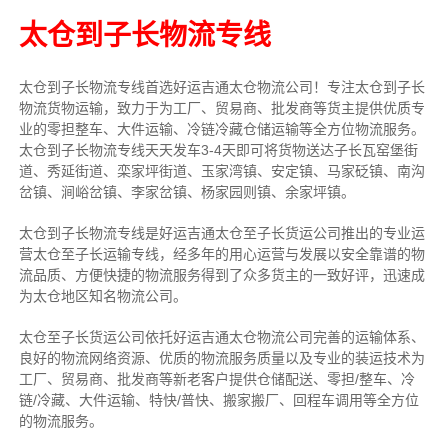
太仓到子长物流专线
太仓到子长物流专线首选好运吉通太仓物流公司！专注太仓到子长
物流货物运输，致力于为工厂、贸易商、批发商等货主提供优质专
业的零担整车、大件运输、冷链冷藏仓储运输等全方位物流服务。
太仓到子长物流专线天天发车3-4天即可将货物送达子长瓦窑堡街
道、秀延街道、栾家坪街道、玉家湾镇、安定镇、马家砭镇、南沟
岔镇、涧峪岔镇、李家岔镇、杨家园则镇、余家坪镇。
太仓到子长物流专线是好运吉通太仓至子长货运公司推出的专业运
营太仓至子长运输专线，经多年的用心运营与发展以安全靠谱的物
流品质、方便快捷的物流服务得到了众多货主的一致好评，迅速成
为太仓地区知名物流公司。
太仓至子长货运公司依托好运吉通太仓物流公司完善的运输体系、
良好的物流网络资源、优质的物流服务质量以及专业的装运技术为
工厂、贸易商、批发商等新老客户提供仓储配送、零担/整车、冷
链/冷藏、大件运输、特快/普快、搬家搬厂、回程车调用等全方位
的物流服务。