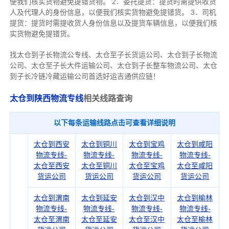
便我们核实货物避免提错货物。 2．委托提货：提货时需提供收货
人及代理人的
身份信息，以便我们核实货物避免提错货
。 3．司机
提货：提货时需提收货人身份信息以及提货车辆信息，
以便我们核
实货物避免提错货
。
找太仓到子长物流公专线、太仓至子长货运公司、太仓到子长物流
公司、太仓至子长大件运输公司、太仓到子长整车物流公司、太仓
到子长冷链冷藏运输公司首选好运吉通供应链！
太仓到陕西物流专线
相关线路查询
以下每条运输线路点击可查看详细说明
太仓到西安
太仓到铜川
太仓到宝鸡
太仓到咸阳
物流专线-
物流专线-
物流专线-
物流专线-
太仓至西安
太仓至铜川
太仓至宝鸡
太仓至咸阳
货运公司
货运公司
货运公司
货运公司
太仓到渭南
太仓到延安
太仓到汉中
太仓到榆林
物流专线-
物流专线-
物流专线-
物流专线-
太仓至渭南
太仓至延安
太仓至汉中
太仓至榆林