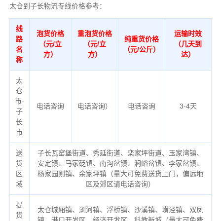
太仓到子长物流专线价格参考：
线
泡货价格
重泡货价格
运输时效
路
纯重货价格
（元/立
（元/立
（几天到
名
（元/公斤）
方）
方）
达）
称
太
仓
市-
电话咨询
电话咨询）
电话咨询
3-4天
子
长
市
送
子长瓦窑堡街道、秀延街道、栾家坪街道、玉家湾镇、
货
安定镇、马家砭镇、南沟岔镇、涧峪岔镇、李家岔镇、
区
杨家园则镇、余家坪镇（量大可免费送货上门，偏远地
域
区及郊区请电话咨询）
提
太仓城厢镇、浏河镇、浮桥镇、沙溪镇、璜泾镇、双凤
货
镇、港口开发区、经济开发区、科教新城（量大可免费