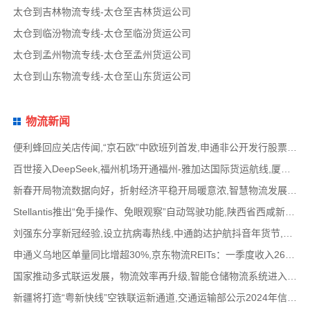
太仓到吉林物流专线-太仓至吉林货运公司
太仓到临汾物流专线-太仓至临汾货运公司
太仓到孟州物流专线-太仓至孟州货运公司
太仓到山东物流专线-太仓至山东货运公司
物流新闻
便利蜂回应关店传闻,“京石欧”中欧班列首发,申通非公开发行股票方案失效,老挝中通和老挝
百世接入DeepSeek,福州机场开通福州-雅加达国际货运航线,厦门拟立法保障网约配送员劳动权益
新春开局物流数据向好，折射经济平稳开局暖意浓,智慧物流发展迅猛，新一代信息技术深度融
Stellantis推出“免手操作、免眼观察”自动驾驶功能,陕西省西咸新区公示首批智能网联道路测试
刘强东分享新冠经验,设立抗病毒热线,中通韵达护航抖音年货节,圆通再添一架新货机,官方最新
申通义乌地区单量同比增超30%,京东物流REITs：一季度收入2624万元,eBay暂停考核从中国香港寄出
国家推动多式联运发展，物流效率再升级,智能仓储物流系统进入高速发展阶段,低空物流成为物
新疆将打造“粤新快线”空铁联运新通道,交通运输部公示2024年信用交通典型案例,网络货运平