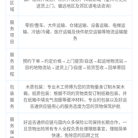
区
送货上门，偏远地区及郊区请电话咨询）
域
服
零担/整车、大件运输、仓储运输、设备运输、电梯运
务
输、冷链/冷藏、医疗运输及快件航空运输等物流运输服
项
务
目
服
务
预约下单→约定价格→上门提货/自送→起运地物流站→
流
目的地物流站→送货上门/自提→验货签收→回单寄回
程
包
木质包装：专业木工师傅为您的货物量身订制木架木
装
箱，纸质包装：根据不同的货物类型订制纸箱包装，并
服
在纸箱中填充气泡膜等缓冲材料，专业的包装以及好运
务
吉通供应链用心的服务态度为您的货物保驾护航
服
好运吉通供应链与国内众多保险公司保持长期合作，一
务
旦货物出险将有专人全程负责处理理赔事宜，理赔简单
保
快速，免除您的后顾之忧