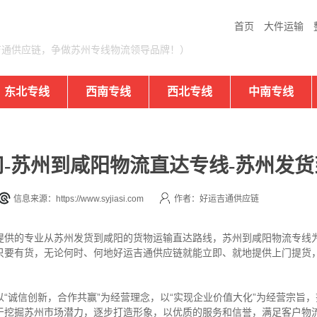
首页
大件运输
吉通供应链，争做苏州专线物流领导品牌！）
东北专线
西南专线
西北专线
中南专线
-苏州到咸阳物流直达专线-苏州发货
信息来源：https://www.syjiasi.com
作者：好运吉通供应链
提供的专业从苏州发货到咸阳的货物运输直达路线，苏州到咸阳物流专线
只要有货，无论何时、何地好运吉通供应链就能立即、就地提供上门提货
“诚信创新，合作共赢”为经营理念，以“实现企业价值大化”为经营宗旨
于挖掘苏州市场潜力，逐步打造形象，以优质的服务和信誉，满足客户物