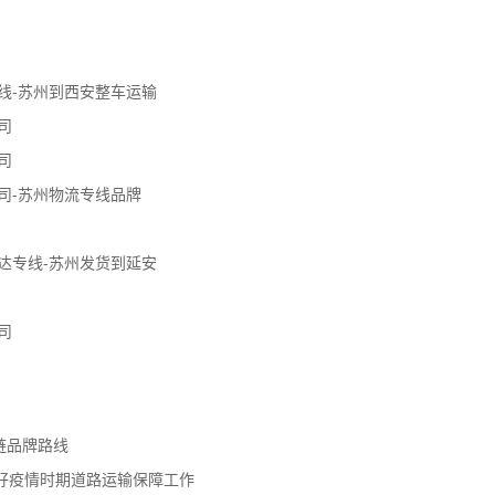
线-苏州到西安整车运输
司
司
司-苏州物流专线品牌
达专线-苏州发货到延安
司
链品牌路线
好疫情时期道路运输保障工作