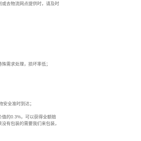
到或去物流网点提供时，请及时
特殊需求处理，损坏率低；
货物安全准时到达；
值的0.3%，可以获得全额赔
果没有包装的需要我们来包装，