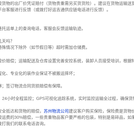
按货物的出厂价凭证赔付（货物贵重需另买货货险）。建议在货物运输送
平台客服进行反馈（或拨打好运吉通供应链电话进行反馈）。
链托运单上的查询电话，客服会反馈运输轨迹。
几天吗？
特殊情况下除外（如节假日等）超时需加仓储费。
按价赔偿；运输配送及仓库设置完善安控系统，装卸人员接受培训，根据
程化、专业化的装作业保证不被搬运摔坏；
淋；签订物流合同货损赔偿有保障。
，24小时全程监控；GPS可视化追踪系统，实时监控运输全过程，确保
安全抵达和货物的赔偿，
苏州物流公司
建议客户购买保险，保险费是货物价
按运费的30%赔偿，一些贵重物品客户要严格的包装，特别是易碎品，如
拨打我们的联系电话咨询。