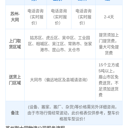
电话咨询
电话咨询
电话咨询
苏州-
（实时报
（实时报
（实时报
2-4天
大同
价）
价）
价）
提货须加上
姑苏区、虎丘区、吴中区、工业园
上门取
门提货费，
区、相城区、吴江区、常熟市、张家
货区域
量大可免提
港市、昆山市、太仓市
货费
15个立方或
5吨以上，
送货上
眉山市区免
大同市（偏远地区及县城请咨询）
门区域
费送货，不
足须加送货
费
(设备、搬家、搬厂、杂货)等价格需另外详细咨询，
备注
由于市场行情经常波动，此价格表仅供参考，整车价
格按车型议价！