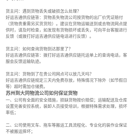
货主问：遇到货物丢失或破损怎么处理？
好运吉通供应链答：货物丢失物流公司按货物的出厂价凭证赔付
（货物贵重需另买货货险）。建议在货物运输送到或去物流网点提
供时，请及时检查，如发现有货物损坏或丢失，可向平台客服进行
反馈（或拨打好运吉通供应链电话进行反馈）。
货主问：如何查询货物到达那里了？
好运吉通供应链答：拨打好运吉通供应链托运单上的查询电话，客
服会反馈运输轨迹。
货主问：货物到了在贵公司网点可以放几天吗？
好运吉通供应链规定三天内免费存放，特殊情况下除外（如节假日
等）超时需加仓储费。
苏州到大同物流公司如何保证货物
一、公司有全面的安全措施，损缺货物按价赔偿；运输配送及仓库
设置完善安控系统，装卸人员接受培训，根据特殊需求处理，损坏
率低；
二、公司使用叉车、拖车等搬运工具流程化、专业化的装作业保证
不被搬运摔坏；