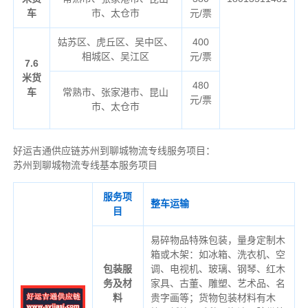
车
市、太仓市
元/票
姑苏区、虎丘区、吴中区、
400
相城区、吴江区
元/票
7.6
米货
480
车
常熟市、张家港市、昆山
元/票
市、太仓市
好运吉通供应链苏州到聊城物流专线服务项目：
苏州到聊城物流专线基本服务项目
服务项
整车运输
目
易碎物品特殊包装，量身定制木
箱或木架：如冰箱、洗衣机、空
包装服
调、电视机、玻璃、钢琴、红木
务及材
家具、古董、雕塑、艺术品、名
料
贵字画等；货物包装材料有木