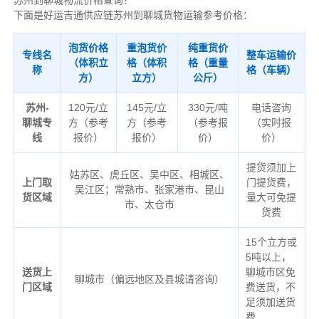
苏州到聊城物流价格查询？
下面是好运吉通供应链苏州到聊城货物运输参考价格：
泡货价格
重泡货价
纯重货价
专线名
整车运输价
（体积立
格（体积
格（重量
称
格（车辆）
方）
立方）
公斤）
苏州-
120元/立
145元/立
330元/吨
电话咨询
聊城专
方（参考
方（参考
（参考报
（实时报
线
报价）
报价）
价）
价）
提货须加上
姑苏区、虎丘区、吴中区、相城区、
上门取
门提货费，
吴江区；常熟市、张家港市、昆山
货区域
量大可免提
市、太仓市
货费
15个立方或
5吨以上，
送货上
聊城市区免
聊城市（偏远地区及县城请咨询）
门区域
费送货，不
足须加送货
费