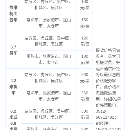
姑苏区、虎丘区、吴中区、
100
依维
相城区、吴江区
元/票
柯面
包车
常熟市、张家港市、昆山
150
市、太仓市
元/票
姑苏区、虎丘区、吴中区、
120
相城区、吴江区
元/票
3.7
提货价格只做
货车
常熟市、张家港市、昆山
180
参考，量大可
市、太仓市
元/票
免提货费，好
运吉通供应链
姑苏区、虎丘区、吴中区、
200
将以最优惠的
4.2
相城区、吴江区
元/票
价格服务客
米货
户，此价格不
车
常熟市、张家港市、昆山
260
包括搬运费
市、太仓市
元/票
用，详细/准确
价格请致电：
6.2
姑苏区、虎丘区、吴中区、
300
0512-
米或
相城区、吴江区
元/票
66711481；
6.8
胡经理：
米货
常熟市、张家港市、昆山
380
18013511481