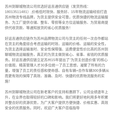
苏州到聊城物流公司优选好运吉通供应链（发货热线：
18013511481）,价格低时效快、服务好、15年物流运输经验打造
苏州物流专线品牌，为货主提供安全可靠，优质快捷的物流运输服
务、为工厂提供仓储、整车、零担等全方位运输服务、为贸易商提
供代收货款、等通知放货的省心优质服务！
好运吉通供应链作为苏州品牌物流公司与货主的任何一次合作都站
在货主的角度综合考虑运输的时效、运输的价格、运输的安全性，
为货主选择运输准时、安全性保障强、运费便宜性价比高的苏州到
聊城物流运输服务，真正的为货主做到省心、省事、省钱的优质服
务。好运吉通供应链立足苏州15年提出了“为货主创造价值”的核心
价值观、精英管理人才30多位统一了员工思想，凝聚了所有的力
量，增强了员工的责任感和使命感、自有车辆+合作车辆300多辆从
而更有效的保障了高效、准确、及时、快捷的优质物流服务的实
施！
苏州到聊城物流公司在新老客户的支持和惠顾下，公司业绩逐年上
升，在业界也取得较好的口碑和影响。我们将更好地利用多年积累
并整合好的资源优势，为广大客户提供方便快捷、价格实惠、高效
安全的优质服务。同时，欢迎广大客户莅临指导