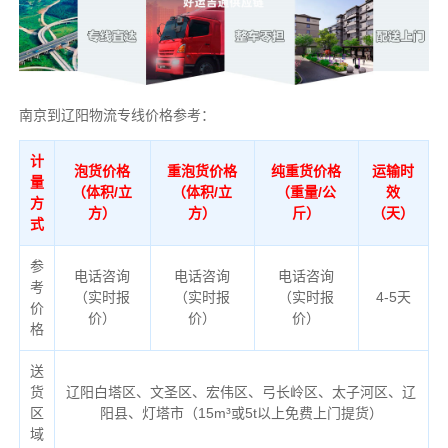
南京到辽阳物流专线价格参考：
计
泡货价格
重泡货价格
纯重货价格
运输时
量
（体积/立
（体积/立
（重量/公
效
方
方）
方）
斤）
（天）
式
参
电话咨询
电话咨询
电话咨询
考
（实时报
（实时报
（实时报
4-5天
价
价）
价）
价）
格
送
货
辽阳白塔区、文圣区、宏伟区、弓长岭区、太子河区、辽
区
阳县、灯塔市（
15m³或5t以上免费上门提货）
域