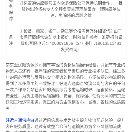
服
好运吉通供应链与国内众多保险公司保持长期合作，一旦
务
货物出险将有专人全程负责处理理赔事宜，理赔简单快
保
速，免除您的后顾之忧
障
1.设备、搬家、搬厂、杂货等价格需另外详细咨询2.由于
备
市场行情经常波动以上报价、时效仅作参考，准确报价请
注
致电客服电话：4008091856（24小时）/18013511481
发货咨询）
南京至辽阳货运公司拥有丰富的货物运输操作经验，并配有专业的
物流人员还有一批年轻的管理者和高素质的专业技术队伍，经过多
年的用心运营与发展以安全靠谱的物流品质、方便快捷的物流服务
得到了众多货主的一致好评！好运吉通南京物流公司与客户的任何
一次合作都会站在客户的角度综合考虑运输时效、运输价格、运输
安全性，为货主选择运输准时、安全、保障强、性价比高的南京至
辽阳货物运输服务，真正的为货主做到省心、省事、省钱的优质服
务。
好运吉通供应链
通过运用信息技术为货主提升物流配送体验，提升
客户服务质量，通过有效整合仓储与运输资源为企业降低物流成