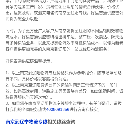
本，节约物流管理精力，把精力集中到您的优势产品上，增强企业
竞争力是各生产厂家、贸易性企业理想的物流合作伙伴，价格优
惠，运货及时，欢迎来电咨询南京至辽阳专线，好运吉通供应链公
司将为您全力以赴！
同时，为了更方便广大客户从南京发货至辽阳的不同运输时效和物
流成本，好运吉通供应链特推出拼车达、整车送、次晨达、隔天达
等多种运输业务，以此来提高物流效率降低运输成本，以便为新老
客户提供更加完善的从南京到辽阳的一站式优质物流服务！
好运吉通供应链温馨提示：
1、以上南京到辽阳物流专线价格只作为参考报价，随市场浮动略
有不同，具体价格以客服报价为准。
2、以上
南京
至辽阳货运公司的运输时间是正常情况下的一般时
效，如遇高速封闭，道路施工等因素略有差异，如需准确时间，请
联系客服以当天班次为准。
3、如果您在
南京
至辽阳物流专线服务过程中，有任何疑问，请拨
打我们的全国服务热线
4008091856
进行咨询和核实。
南京到辽宁物流专线
相关线路查询