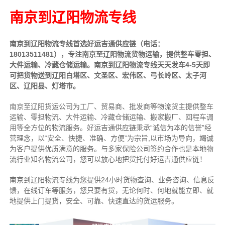
南京到辽阳物流专线
南京到辽阳物流专线首选好运吉通供应链（电话：
18013511481），专注南京至辽阳物流货物运输，提供
整车
零担、
大件运输、冷藏仓储运输。南京到辽阳物流专线天天发车4-5天即
可把货物送到辽阳白塔区、文圣区、宏伟区、弓长岭区、太子河
区、辽阳县、灯塔市。
南京至辽阳货运公司为工厂、贸易商、批发商等物流货主提供整车
运输、零担物流、大件运输、冷藏仓储运输、搬家搬厂、回程车调
用等全方位的物流服务。好运吉通供应链
秉承“诚信为本的信誉”经
营理念，以“安全、快捷、准确、方便”为宗旨,以市场为导向，竭诚
为客户提供优质满意的服务
。
与多家保险公司签约合作也是本地物
流行业知名物流公司，您可以放心地把货托付好运吉通供应链！
南京到辽阳物流专线为您提供
24小时
货物查询、业务咨询、信息反
馈，在线订车等服务，您只要有货，无论何时、何地就能立即、就
地提供上门提货，安全、可靠、快速直达的货运服务。