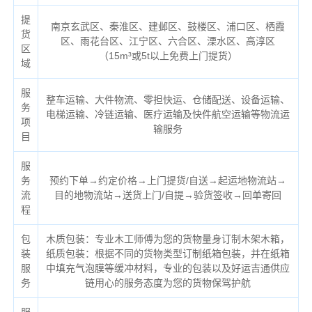
提
南京玄武区、秦淮区、建邺区、鼓楼区、浦口区、栖霞
货
区、雨花台区、江宁区、六合区、溧水区、高淳区
区
（
15m³或5t以上免费上门提货）
域
服
整车运输、大件物流、零担快运、仓储配送、设备运输、
务
电梯运输、冷链运输、医疗运输及快件航空运输等物流运
项
输服务
目
服
务
预约下单→约定价格→上门提货/自送→起运地物流站→
流
目的地物流站→送货上门/自提→验货签收→回单寄回
程
包
木质包装：专业木工师傅为您的货物量身订制木架木箱，
装
纸质包装：根据不同的货物类型订制纸箱包装，并在纸箱
服
中填充气泡膜等缓冲材料，专业的包装以及好运吉通供应
务
链用心的服务态度为您的货物保驾护航