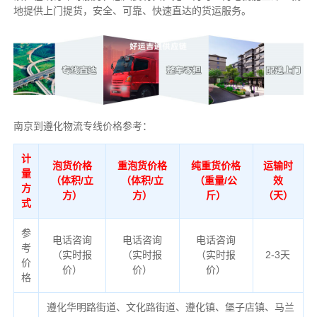
地提供上门提货，安全、可靠、快速直达的货运服务。
南京到遵化物流专线价格参考：
计
泡货价格
重泡货价格
纯重货价格
运输时
量
（体积/立
（体积/立
（重量/公
效
方
方）
方）
斤）
（天）
式
参
电话咨询
电话咨询
电话咨询
考
（实时报
（实时报
（实时报
2-3天
价
价）
价）
价）
格
遵化华明路街道、文化路街道、遵化镇、堡子店镇、马兰