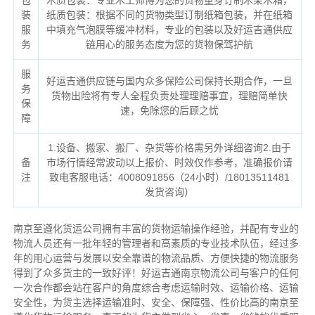
包
木质包装：专业木工师傅为您的货物量身订制木架木箱，
装
纸质包装：根据不同的货物类型订制纸箱包装，并在纸箱
服
中填充气泡膜等缓冲材料，专业的包装以及好运吉通供应
务
链用心的服务态度为您的货物保驾护航
服
好运吉通供应链与国内众多保险公司保持长期合作，一旦
务
货物出险将有专人全程负责处理理赔事宜，理赔简单快
保
速，免除您的后顾之忧
障
1.设备、搬家、搬厂、杂货等价格需另外详细咨询2.由于
备
市场行情经常波动以上报价、时效仅作参考，准确报价请
注
致电客服电话：4008091856（24小时）/18013511481
发货咨询）
南京至遵化货运公司拥有丰富的货物运输操作经验，并配有专业的
物流人员还有一批年轻的管理者和高素质的专业技术队伍，经过多
年的用心运营与发展以安全靠谱的物流品质、方便快捷的物流服务
得到了众多货主的一致好评！好运吉通南京物流公司与客户的任何
一次合作都会站在客户的角度综合考虑运输时效、运输价格、运输
安全性，为货主选择运输准时、安全、保障强、性价比高的南京至