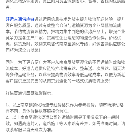
遵化货物运输服务，真正的为货主做到省心、省事、省钱的优质服
务。
好运吉通供应链
通过运用信息技术为货主提升物流配送体验，提升
客户服务质量，通过有效整合仓储与运输资源为企业降低物流成
本，节约物流管理精力，把精力集中到您的优势产品上，增强企业
竞争力是各生产厂家、贸易性企业理想的物流合作伙伴，价格优
惠，运货及时，欢迎来电咨询南京至遵化专线，好运吉通供应链公
司将为您全力以赴！
同时，为了更方便广大客户从南京发货至遵化的不同运输时效和物
流成本，好运吉通供应链特推出拼车达、整车送、次晨达、隔天达
等多种运输业务，以此来提高物流效率降低运输成本，以便为新老
客户提供更加完善的从南京到遵化的一站式优质物流服务！
好运吉通供应链温馨提示：
1、以上南京到遵化物流专线价格只作为参考报价，随市场浮动略
有不同，具体价格以客服报价为准。
2、以上
南京
至遵化货运公司的运输时间是正常情况下的一般时
效，如遇高速封闭，道路施工等因素略有差异，如需准确时间，请
联系客服以当天班次为准。