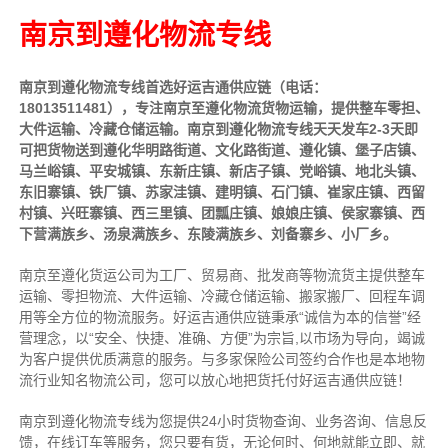
南京到遵化物流专线
南京到遵化物流专线首选好运吉通供应链（电话：
18013511481），专注南京至遵化物流货物运输，提供
整车
零担、
大件运输、冷藏仓储运输。南京到遵化物流专线天天发车2-3天即
可把货物送到遵化华明路街道、文化路街道、遵化镇、堡子店镇、
马兰峪镇、平安城镇、东新庄镇、新店子镇、党峪镇、地北头镇、
东旧寨镇、铁厂镇、苏家洼镇、建明镇、石门镇、崔家庄镇、西留
村镇、兴旺寨镇、西三里镇、团瓢庄镇、娘娘庄镇、侯家寨镇、西
下营满族乡、汤泉满族乡、东陵满族乡、刘备寨乡、小厂乡。
南京至遵化货运公司为工厂、贸易商、批发商等物流货主提供整车
运输、零担物流、大件运输、冷藏仓储运输、搬家搬厂、回程车调
用等全方位的物流服务。好运吉通供应链
秉承“诚信为本的信誉”经
营理念，以“安全、快捷、准确、方便”为宗旨,以市场为导向，竭诚
为客户提供优质满意的服务
。
与多家保险公司签约合作也是本地物
流行业知名物流公司，您可以放心地把货托付好运吉通供应链！
南京到遵化物流专线为您提供
24小时
货物查询、业务咨询、信息反
馈，在线订车等服务，您只要有货，无论何时、何地就能立即、就