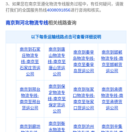
3、如果您在
南京
至遵化物流专线服务过程中，有任何疑问，请拨
打我们的全国服务热线
4008091856
进行咨询和核实。
南京到河北物流专线
相关线路查询
以下每条运输线路点击可查看详细说明
南京到石家
南京到唐
南京到秦皇
南京到邯郸
庄物流专
山物流专
岛物流专线-
物流专线-南
线-南京至
线-南京至
南京至秦皇
京至邯郸货
石家庄货运
唐山货运
岛货运公司
运公司
公司
公司
南京到保
南京到邢台
南京到张家
南京到承德
定物流专
物流专线-
口物流专线-
物流专线-南
线-南京至
南京至邢台
南京至张家
京至承德货
保定货运
货运公司
口货运公司
运公司
公司
南京到衡
南京到廊坊
南京到沧州
南京到辛集
水物流专