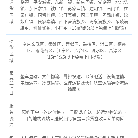
送
峪镇、平安城镇、东新庄镇、新店子镇、党峪镇、地北头
货
镇、东旧寨镇、铁厂镇、苏家洼镇、建明镇、石门镇、崔
区
家庄镇、西留村镇、兴旺寨镇、西三里镇、团瓢庄镇、娘
域
娘庄镇、侯家寨镇、西下营满族乡、汤泉满族乡、东陵满
族乡、刘备寨乡、小厂乡（
15m³或5t以上免费上门提货）
提
南京玄武区、秦淮区、建邺区、鼓楼区、浦口区、栖霞
货
区、雨花台区、江宁区、六合区、溧水区、高淳区
区
（
15m³或5t以上免费上门提货）
域
服
整车运输、大件物流、零担快运、仓储配送、设备运输、
务
电梯运输、冷链运输、医疗运输及快件航空运输等物流运
项
输服务
目
服
务
预约下单→约定价格→上门提货/自送→起运地物流站→
流
目的地物流站→送货上门/自提→验货签收→回单寄回
程