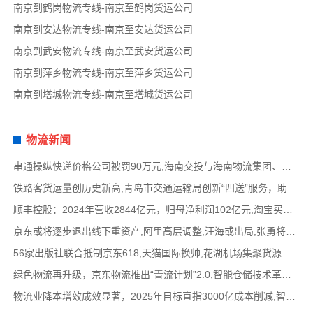
南京到鹤岗物流专线-南京至鹤岗货运公司
南京到安达物流专线-南京至安达货运公司
南京到武安物流专线-南京至武安货运公司
南京到萍乡物流专线-南京至萍乡货运公司
南京到塔城物流专线-南京至塔城货运公司
物流新闻
串通操纵快递价格公司被罚90万元,海南交投与海南物流集团、中国移动海南公司签署战略合作
铁路客货运量创历史新高,青岛市交通运输局创新“四送”服务，助力高速公路建设提质,中国物
顺丰控股：2024年营收2844亿元，归母净利润102亿元,淘宝买菜退出社区团购业务，转型做快递电
京东或将逐步退出线下重资产,阿里高层调整,汪海或出局,张勇将加盟晨壹基金担任管理合伙人
56家出版社联合抵制京东618,天猫国际换帅,花湖机场集聚货源与中通圆通洽谈合作,华为与江淮合
绿色物流再升级，京东物流推出“青流计划”2.0,智能仓储技术革新，自动化立体仓库应用范围
物流业降本增效成效显著，2025年目标直指3000亿成本削减,智慧物流引领行业变革，网络货运平