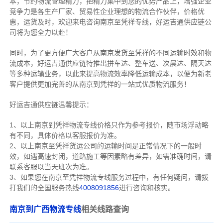
本，节约物流管理精力，把精力集中到您的优势产品上，增强企业
竞争力是各生产厂家、贸易性企业理想的物流合作伙伴，价格优
惠，运货及时，欢迎来电咨询南京至凭祥专线，好运吉通供应链公
司将为您全力以赴！
同时，为了更方便广大客户从南京发货至凭祥的不同运输时效和物
流成本，好运吉通供应链特推出拼车达、整车送、次晨达、隔天达
等多种运输业务，以此来提高物流效率降低运输成本，以便为新老
客户提供更加完善的从南京到凭祥的一站式优质物流服务！
好运吉通供应链温馨提示：
1、以上南京到凭祥物流专线价格只作为参考报价，随市场浮动略
有不同，具体价格以客服报价为准。
2、以上
南京
至凭祥货运公司的运输时间是正常情况下的一般时
效，如遇高速封闭，道路施工等因素略有差异，如需准确时间，请
联系客服以当天班次为准。
3、如果您在
南京
至凭祥物流专线服务过程中，有任何疑问，请拨
打我们的全国服务热线
4008091856
进行咨询和核实。
南京到广西物流专线
相关线路查询