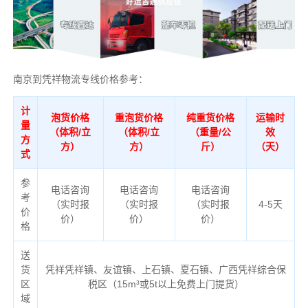
南京到凭祥物流专线价格参考：
计
泡货价格
重泡货价格
纯重货价格
运输时
量
（体积/立
（体积/立
（重量/公
效
方
方）
方）
斤）
（天）
式
参
电话咨询
电话咨询
电话咨询
考
（实时报
（实时报
（实时报
4-5天
价
价）
价）
价）
格
送
货
凭祥凭祥镇、友谊镇、上石镇、夏石镇、广西凭祥综合保
区
税区（
15m³或5t以上免费上门提货）
域