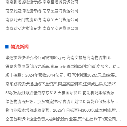
南京到塔城物流专线-南京至塔城货运公司
南京到威海物流专线-南京至威海货运公司
南京到天门物流专线-南京至天门货运公司
南京到安达物流专线-南京至安达货运公司
物流新闻
串通操纵快递价格公司被罚90万元,海南交投与海南物流集团、中国移动海南公司签署战略合作
铁路客货运量创历史新高,青岛市交通运输局创新“四送”服务，助力高速公路建设提质,中国物
顺丰控股：2024年营收2844亿元，归母净利润102亿元,淘宝买菜退出社区团购业务，转型做快递电
京东或将逐步退出线下重资产,阿里高层调整,汪海或出局,张勇将加盟晨壹基金担任管理合伙人
56家出版社联合抵制京东618,天猫国际换帅,花湖机场集聚货源与中通圆通洽谈合作,华为与江淮合
绿色物流再升级，京东物流推出“青流计划”2.0,智能仓储技术革新，自动化立体仓库应用范围
物流业降本增效成效显著，2025年目标直指3000亿成本削减,智慧物流引领行业变革，网络货运平
全国首判运输企业负责人被判危险作业罪,菜鸟出售旗下4家公司,MSC旗下一大型集装箱船被伊朗