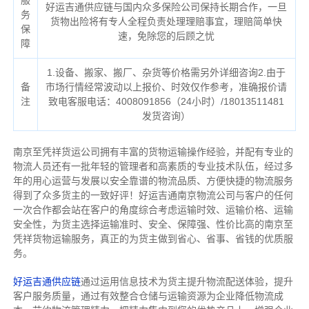
服
好运吉通供应链与国内众多保险公司保持长期合作，一旦
务
货物出险将有专人全程负责处理理赔事宜，理赔简单快
保
速，免除您的后顾之忧
障
1.设备、搬家、搬厂、杂货等价格需另外详细咨询2.由于
备
市场行情经常波动以上报价、时效仅作参考，准确报价请
注
致电客服电话：4008091856（24小时）/18013511481
发货咨询）
南京至凭祥货运公司拥有丰富的货物运输操作经验，并配有专业的
物流人员还有一批年轻的管理者和高素质的专业技术队伍，经过多
年的用心运营与发展以安全靠谱的物流品质、方便快捷的物流服务
得到了众多货主的一致好评！好运吉通南京物流公司与客户的任何
一次合作都会站在客户的角度综合考虑运输时效、运输价格、运输
安全性，为货主选择运输准时、安全、保障强、性价比高的南京至
凭祥货物运输服务，真正的为货主做到省心、省事、省钱的优质服
务。
好运吉通供应链
通过运用信息技术为货主提升物流配送体验，提升
客户服务质量，通过有效整合仓储与运输资源为企业降低物流成