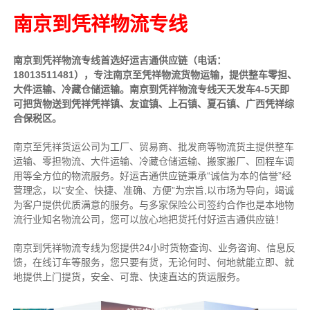
南京到凭祥物流专线
南京到凭祥物流专线首选好运吉通供应链（电话：
18013511481），专注南京至凭祥物流货物运输，提供
整车
零担、
大件运输、冷藏仓储运输。南京到凭祥物流专线天天发车4-5天即
可把货物送到凭祥凭祥镇、友谊镇、上石镇、夏石镇、广西凭祥综
合保税区。
南京至凭祥货运公司为工厂、贸易商、批发商等物流货主提供整车
运输、零担物流、大件运输、冷藏仓储运输、搬家搬厂、回程车调
用等全方位的物流服务。好运吉通供应链
秉承“诚信为本的信誉”经
营理念，以“安全、快捷、准确、方便”为宗旨,以市场为导向，竭诚
为客户提供优质满意的服务
。
与多家保险公司签约合作也是本地物
流行业知名物流公司，您可以放心地把货托付好运吉通供应链！
南京到凭祥物流专线为您提供
24小时
货物查询、业务咨询、信息反
馈，在线订车等服务，您只要有货，无论何时、何地就能立即、就
地提供上门提货，安全、可靠、快速直达的货运服务。