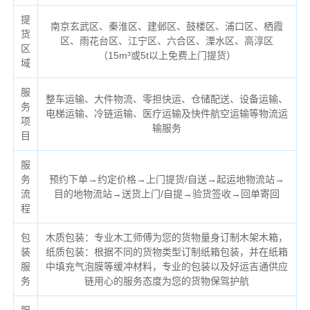
提
南京玄武区、秦淮区、建邺区、鼓楼区、浦口区、栖霞
货
区、雨花台区、江宁区、六合区、溧水区、高淳区
区
（
15m³或5t以上免费上门提货）
域
服
整车运输、大件物流、零担快运、仓储配送、设备运输、
务
电梯运输、冷链运输、医疗运输及快件航空运输等物流运
项
输服务
目
服
务
预约下单→约定价格→上门提货/自送→起运地物流站→
流
目的地物流站→送货上门/自提→验货签收→回单寄回
程
包
木质包装：专业木工师傅为您的货物量身订制木架木箱，
装
纸质包装：根据不同的货物类型订制纸箱包装，并在纸箱
服
中填充气泡膜等缓冲材料，专业的包装以及好运吉通供应
务
链用心的服务态度为您的货物保驾护航