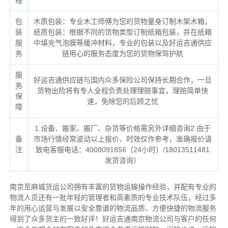
程
包
木质包装：专业木工师傅为您的货物量身订制木架木箱，
装
纸质包装：根据不同的货物类型订制纸箱包装，并在纸箱
服
中填充气泡膜等缓冲材料，专业的包装以及好运吉通供应
务
链用心的服务态度为您的货物保驾护航
服
好运吉通供应链与国内众多保险公司保持长期合作，一旦
务
货物出险将有专人全程负责处理理赔事宜，理赔简单快
保
速，免除您的后顾之忧
障
1.设备、搬家、搬厂、杂货等价格需另外详细咨询2.由于
备
市场行情经常波动以上报价、时效仅作参考，准确报价请
注
致电客服电话：4008091856（24小时）/18013511481
发货咨询）
南京至麻城货运公司拥有丰富的货物运输操作经验，并配有专业的
物流人员还有一批年轻的管理者和高素质的专业技术队伍，经过多
年的用心运营与发展以安全靠谱的物流品质、方便快捷的物流服务
得到了众多货主的一致好评！好运吉通南京物流公司与客户的任何