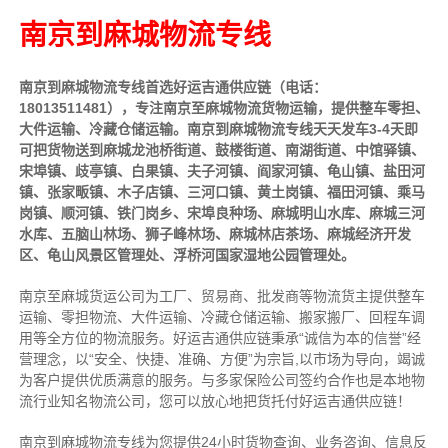
南京到麻城物流专线
南京到麻城物流专线首选好运吉通供应链（电话：
18013511481），专注南京至麻城物流货物运输，提供
整车
零担、
大件运输、冷藏仓储运输。南京到麻城物流专线天天发车3-4天即
可把货物送到麻城龙池桥街道、鼓楼街道、南湖街道、中馆驿镇、
宋埠镇、歧亭镇、白果镇、夫子河镇、阎家河镇、龟山镇、盐田河
镇、张家畈镇、木子店镇、三河口镇、黄土岗镇、福田河镇、乘马
岗镇、顺河镇、铁门岗乡、宋埠良种场、麻城明山水库、麻城三河
水库、五脑山林场、狮子峰林场、麻城林店茶场、麻城经济开发
区、龟山风景区管理处、浮桥河国家湿地公园管理处。
南京至麻城货运公司为工厂、贸易商、批发商等物流货主提供整车
运输、零担物流、大件运输、冷藏仓储运输、搬家搬厂、回程车调
用等全方位的物流服务。好运吉通供应链
秉承“诚信为本的信誉”经
营理念，以“安全、快捷、准确、方便”为宗旨,以市场为导向，竭诚
为客户提供优质满意的服务
。
与多家保险公司签约合作也是本地物
流行业知名物流公司，您可以放心地把货托付好运吉通供应链！
南京到麻城物流专线为您提供
24小时
货物查询、业务咨询、信息反