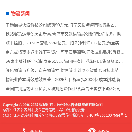
物流新闻
串通操纵快递价格公司被罚90万元,海南交投与海南物流集团、中国移动海南公司签署战略合作
铁路客货运量创历史新高,青岛市交通运输局创新“四送”服务，助力高速公路建设提质,中国物
顺丰控股：2024年营收2844亿元，归母净利润102亿元,淘宝买菜退出社区团购业务，转型做快递电
京东或将逐步退出线下重资产,阿里高层调整,汪海或出局,张勇将加盟晨壹基金担任管理合伙人
56家出版社联合抵制京东618,天猫国际换帅,花湖机场集聚货源与中通圆通洽谈合作,华为与江淮合
绿色物流再升级，京东物流推出“青流计划”2.0,智能仓储技术革新，自动化立体仓库应用范围
物流业降本增效成效显著，2025年目标直指3000亿成本削减,智慧物流引领行业变革，网络货运平
全国首判运输企业负责人被判危险作业罪,菜鸟出售旗下4家公司,MSC旗下一大型集装箱船被伊朗
Copyright © 2006-2025 版权所有：苏州好运吉通供应链有限公司
总部：江苏省苏州市虎丘区青莲路55号中外运物流港
分部：江苏省苏州市姑苏区金筑街588号传化物流港
苏ICP备2021007584号-1