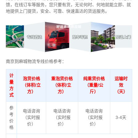
馈，在线订车等服务，您只要有货，无论何时、何地就能立即、就
地提供上门提货，安全、可靠、快速直达的货运服务。
南京到麻城物流专线价格参考：
计
泡货价格
重泡货价格
纯重货价格
运输时
量
（体积/立
（体积/立
（重量/公
效
方
方）
方）
斤）
（天）
式
参
电话咨询
电话咨询
电话咨询
考
（实时报
（实时报
（实时报
3-4天
价
价）
价）
价）
格