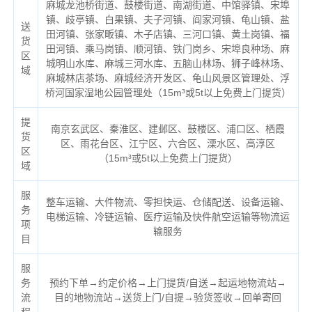
麻城龙池桥街道、鼓楼街道、南湖街道、中馆驿镇、宋埠
镇、歧亭镇、白果镇、夫子河镇、阎家河镇、龟山镇、盐
送
田河镇、张家畈镇、木子店镇、三河口镇、黄土岗镇、福
货
田河镇、乘马岗镇、顺河镇、铁门岗乡、宋埠良种场、麻
区
城明山水库、麻城三河水库、五脑山林场、狮子峰林场、
域
麻城林店茶场、麻城经济开发区、龟山风景区管理处、浮
桥河国家湿地公园管理处（
15m³或5t以上免费上门提货）
提
南京玄武区、秦淮区、建邺区、鼓楼区、浦口区、栖霞
货
区、雨花台区、江宁区、六合区、溧水区、高淳区
区
（
15m³或5t以上免费上门提货）
域
服
整车运输、大件物流、零担快运、仓储配送、设备运输、
务
电梯运输、冷链运输、医疗运输及快件航空运输等物流运
项
输服务
目
服
务
预约下单→约定价格→上门提货/自送→起运地物流站→
流
目的地物流站→送货上门/自提→验货签收→回单寄回