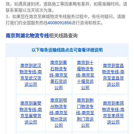
效，如遇高速封闭，道路施工等因素略有差异，如需准确时间，请
联系客服以当天班次为准。
3、如果您在
南京
至麻城物流专线服务过程中，有任何疑问，请拨
打我们的全国服务热线
4008091856
进行咨询和核实。
南京到湖北物流专线
相关线路查询
以下每条运输线路点击可查看详细说明
南京到黄
南京到十
南京到武汉
南京到宜昌
石物流专
堰物流专
物流专线-南
物流专线-南
线-南京至
线-南京至
京至武汉货
京至宜昌货
黄石货运
十堰货运
运公司
运公司
公司
公司
南京到鄂
南京到荆
南京到襄樊
南京到孝感
州物流专
门物流专
物流专线-南
物流专线-南
线-南京至
线-南京至
京至襄樊货
京至孝感货
鄂州货运
荆门货运
运公司
运公司
公司
公司