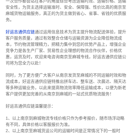
一次合作都会站在客户的角度综合考虑运输时效、运输价格、运输
安全性，为货主选择运输准时、安全、保障强、性价比高的南京至
麻城货物运输服务，真正的为货主做到省心、省事、省钱的优质服
务。
好运吉通供应链
通过运用信息技术为货主提升物流配送体验，提升
客户服务质量，通过有效整合仓储与运输资源为企业降低物流成
本，节约物流管理精力，把精力集中到您的优势产品上，增强企业
竞争力是各生产厂家、贸易性企业理想的物流合作伙伴，价格优
惠，运货及时，欢迎来电咨询南京至麻城专线，好运吉通供应链公
司将为您全力以赴！
同时，为了更方便广大客户从南京发货至麻城的不同运输时效和物
流成本，好运吉通供应链特推出拼车达、整车送、次晨达、隔天达
等多种运输业务，以此来提高物流效率降低运输成本，以便为新老
客户提供更加完善的从南京到麻城的一站式优质物流服务！
好运吉通供应链温馨提示：
1、以上南京到麻城物流专线价格只作为参考报价，随市场浮动略
有不同，具体价格以客服报价为准。
2、以上
南京
至麻城货运公司的运输时间是正常情况下的一般时