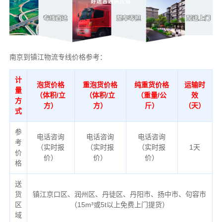
南京到镇江物流专线价格参考：
计
泡货价格
重泡货价格
纯重货价格
运输时
量
（体积/立
（体积/立
（重量/公
效
方
方）
方）
斤）
（天）
式
参
电话咨询
电话咨询
电话咨询
考
（实时报
（实时报
（实时报
1天
价
价）
价）
价）
格
送
货
镇江京口区、润州区、丹徒区、丹阳市、扬中市、句容市
区
（
15m³或5t以上免费上门提货）
域