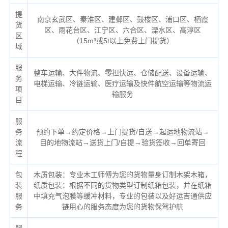
提
南京玄武区、秦淮区、建邺区、鼓楼区、浦口区、栖霞
货
区、雨花台区、江宁区、六合区、溧水区、高淳区
区
（
15m³或5t以上免费上门提货）
域
服
整车运输、大件物流、零担快运、仓储配送、设备运输、
务
电梯运输、冷链运输、医疗运输及快件航空运输等物流运
项
输服务
目
服
务
预约下单→约定价格→上门提货/自送→起运地物流站→
流
目的地物流站→送货上门/自提→验货签收→回单寄回
程
包
木质包装：专业木工师傅为您的货物量身订制木架木箱，
装
纸质包装：根据不同的货物类型订制纸箱包装，并在纸箱
服
中填充气泡膜等缓冲材料，专业的包装以及好运吉通供应
务
链用心的服务态度为您的货物保驾护航