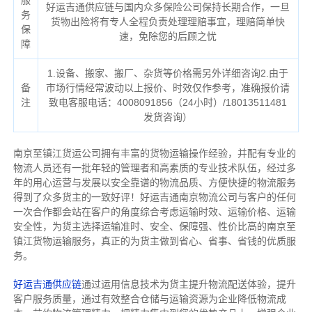
服
好运吉通供应链与国内众多保险公司保持长期合作，一旦
务
货物出险将有专人全程负责处理理赔事宜，理赔简单快
保
速，免除您的后顾之忧
障
1.设备、搬家、搬厂、杂货等价格需另外详细咨询2.由于
备
市场行情经常波动以上报价、时效仅作参考，准确报价请
注
致电客服电话：4008091856（24小时）/18013511481
发货咨询）
南京至镇江货运公司拥有丰富的货物运输操作经验，并配有专业的
物流人员还有一批年轻的管理者和高素质的专业技术队伍，经过多
年的用心运营与发展以安全靠谱的物流品质、方便快捷的物流服务
得到了众多货主的一致好评！好运吉通南京物流公司与客户的任何
一次合作都会站在客户的角度综合考虑运输时效、运输价格、运输
安全性，为货主选择运输准时、安全、保障强、性价比高的南京至
镇江货物运输服务，真正的为货主做到省心、省事、省钱的优质服
务。
好运吉通供应链
通过运用信息技术为货主提升物流配送体验，提升
客户服务质量，通过有效整合仓储与运输资源为企业降低物流成