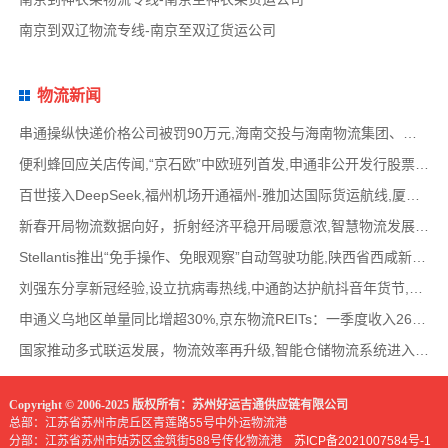
南京到双辽物流专线-南京至双辽货运公司
物流新闻
串通操纵快递价格公司被罚90万元,海南交投与海南物流集团、中国移动海南公司签署战略合作
便利蜂回应关店传闻,“京石欧”中欧班列首发,申通非公开发行股票方案失效,老挝中通和老挝
百世接入DeepSeek,福州机场开通福州-雅加达国际货运航线,厦门拟立法保障网约配送员劳动权益
新春开局物流数据向好，折射经济平稳开局暖意浓,智慧物流发展迅猛，新一代信息技术深度融
Stellantis推出“免手操作、免眼观察”自动驾驶功能,陕西省西咸新区公示首批智能网联道路测试
刘强东分享新冠经验,设立抗病毒热线,中通韵达护航抖音年货节,圆通再添一架新货机,官方最新
申通义乌地区单量同比增超30%,京东物流REITs：一季度收入2624万元,eBay暂停考核从中国香港寄出
国家推动多式联运发展，物流效率再升级,智能仓储物流系统进入高速发展阶段,低空物流成为物
Copyright © 2006-2025 版权所有：苏州好运吉通供应链有限公司
总部：江苏省苏州市虎丘区青莲路55号中外运物流港
分部：江苏省苏州市姑苏区金筑街588号传化物流港
苏ICP备2021007584号-1