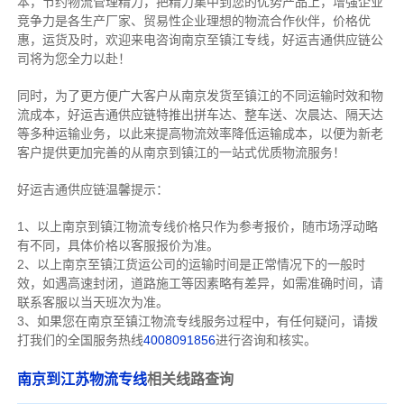
本，节约物流管理精力，把精力集中到您的优势产品上，增强企业
竞争力是各生产厂家、贸易性企业理想的物流合作伙伴，价格优
惠，运货及时，欢迎来电咨询南京至镇江专线，好运吉通供应链公
司将为您全力以赴！
同时，为了更方便广大客户从南京发货至镇江的不同运输时效和物
流成本，好运吉通供应链特推出拼车达、整车送、次晨达、隔天达
等多种运输业务，以此来提高物流效率降低运输成本，以便为新老
客户提供更加完善的从南京到镇江的一站式优质物流服务！
好运吉通供应链温馨提示：
1、以上南京到镇江物流专线价格只作为参考报价，随市场浮动略
有不同，具体价格以客服报价为准。
2、以上
南京
至镇江货运公司的运输时间是正常情况下的一般时
效，如遇高速封闭，道路施工等因素略有差异，如需准确时间，请
联系客服以当天班次为准。
3、如果您在
南京
至镇江物流专线服务过程中，有任何疑问，请拨
打我们的全国服务热线
4008091856
进行咨询和核实。
南京到江苏物流专线
相关线路查询