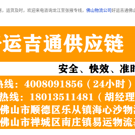
惠，运货及时，欢迎来电咨询龙江至张掖专线，
佛山物流公司
好运吉通佛