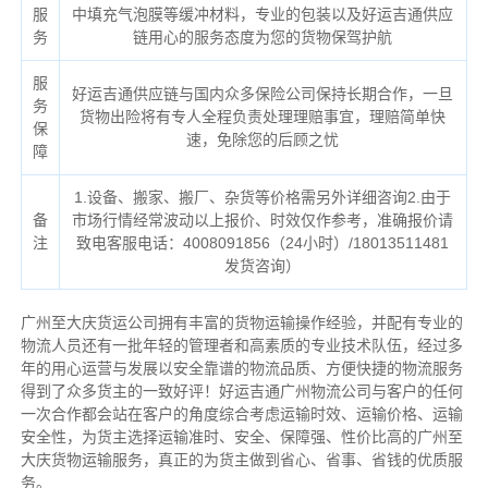
服
中填充气泡膜等缓冲材料，专业的包装以及好运吉通供应
务
链用心的服务态度为您的货物保驾护航
服
好运吉通供应链与国内众多保险公司保持长期合作，一旦
务
货物出险将有专人全程负责处理理赔事宜，理赔简单快
保
速，免除您的后顾之忧
障
1.设备、搬家、搬厂、杂货等价格需另外详细咨询2.由于
备
市场行情经常波动以上报价、时效仅作参考，准确报价请
注
致电客服电话：4008091856（24小时）/18013511481
发货咨询）
广州至大庆货运公司拥有丰富的货物运输操作经验，并配有专业的
物流人员还有一批年轻的管理者和高素质的专业技术队伍，经过多
年的用心运营与发展以安全靠谱的物流品质、方便快捷的物流服务
得到了众多货主的一致好评！好运吉通广州物流公司与客户的任何
一次合作都会站在客户的角度综合考虑运输时效、运输价格、运输
安全性，为货主选择运输准时、安全、保障强、性价比高的广州至
大庆货物运输服务，真正的为货主做到省心、省事、省钱的优质服
务。