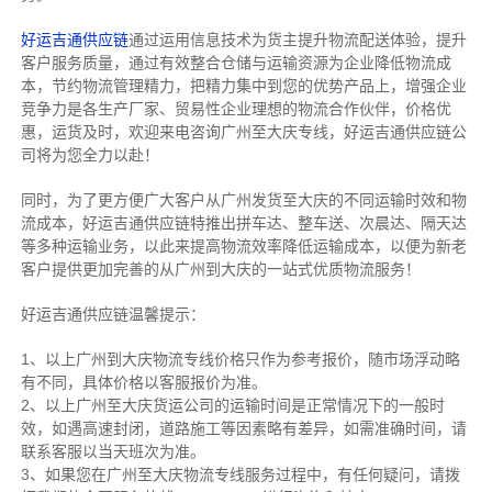
好运吉通供应链
通过运用信息技术为货主提升物流配送体验，提升
客户服务质量，通过有效整合仓储与运输资源为企业降低物流成
本，节约物流管理精力，把精力集中到您的优势产品上，增强企业
竞争力是各生产厂家、贸易性企业理想的物流合作伙伴，价格优
惠，运货及时，欢迎来电咨询广州至大庆专线，好运吉通供应链公
司将为您全力以赴！
同时，为了更方便广大客户从广州发货至大庆的不同运输时效和物
流成本，好运吉通供应链特推出拼车达、整车送、次晨达、隔天达
等多种运输业务，以此来提高物流效率降低运输成本，以便为新老
客户提供更加完善的从广州到大庆的一站式优质物流服务！
好运吉通供应链温馨提示：
1、以上广州到大庆物流专线价格只作为参考报价，随市场浮动略
有不同，具体价格以客服报价为准。
2、以上
广州
至大庆货运公司的运输时间是正常情况下的一般时
效，如遇高速封闭，道路施工等因素略有差异，如需准确时间，请
联系客服以当天班次为准。
3、如果您在
广州
至大庆物流专线服务过程中，有任何疑问，请拨