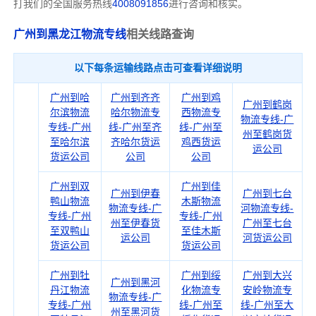
打我们的全国服务热线
4008091856
进行咨询和核实。
广州到黑龙江物流专线
相关线路查询
以下每条运输线路点击可查看详细说明
广州到哈
广州到齐齐
广州到鸡
广州到鹤岗
尔滨物流
哈尔物流专
西物流专
物流专线-广
专线-广州
线-广州至齐
线-广州至
州至鹤岗货
至哈尔滨
齐哈尔货运
鸡西货运
运公司
货运公司
公司
公司
广州到双
广州到佳
广州到伊春
广州到七台
鸭山物流
木斯物流
物流专线-广
河物流专线-
专线-广州
专线-广州
州至伊春货
广州至七台
至双鸭山
至佳木斯
运公司
河货运公司
货运公司
货运公司
广州到牡
广州到绥
广州到大兴
广州到黑河
丹江物流
化物流专
安岭物流专
物流专线-广
专线-广州
线-广州至
线-广州至大
州至黑河货