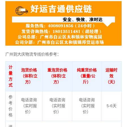
广州到大庆物流专线价格参考：
计
泡货价格
重泡货价格
纯重货价格
运输时
量
（体积/立
（体积/立
（重量/公
效
方
方）
方）
斤）
（天）
式
参
电话咨询
电话咨询
电话咨询
考
（实时报
（实时报
（实时报
5-6天
价
价）
价）
价）
格
送