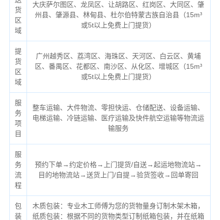
大庆萨尔图区、龙凤区、让胡路区、红岗区、大同区、肇
货
州县、肇源县、林甸县、杜尔伯特蒙古族自治县（
15m³
区
或5t以上免费上门提货）
域
提
广州越秀区、荔湾区、海珠区、天河区、白云区、黄埔
货
区、番禺区、花都区、南沙区、从化区、增城区（
15m³
区
或5t以上免费上门提货）
域
服
整车运输、大件物流、零担快运、仓储配送、设备运输、
务
电梯运输、冷链运输、医疗运输及快件航空运输等物流运
项
输服务
目
服
务
预约下单→约定价格→上门提货/自送→起运地物流站→
流
目的地物流站→送货上门/自提→验货签收→回单寄回
程
包
木质包装：专业木工师傅为您的货物量身订制木架木箱，
装
纸质包装：根据不同的货物类型订制纸箱包装，并在纸箱