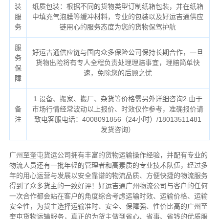
装
纸质包装：根据不同的货物类型订制纸箱包装，并在纸箱
服
中填充气泡膜等缓冲材料，专业的包装以及好运吉通供应
务
链用心的服务态度为您的货物保驾护航
服
好运吉通供应链与国内众多保险公司保持长期合作，一旦
务
货物出险将有专人全程负责处理理赔事宜，理赔简单快
保
速，免除您的后顾之忧
障
1.设备、搬家、搬厂、杂货等价格需另外详细咨询2.由于
备
市场行情经常波动以上报价、时效仅作参考，准确报价请
注
致电客服电话：4008091856（24小时）/18013511481
发货咨询）
广州至奎屯货运公司拥有丰富的货物运输操作经验，并配有专业的
物流人员还有一批年轻的管理者和高素质的专业技术队伍，经过多
年的用心运营与发展以安全靠谱的物流品质、方便快捷的物流服务
得到了众多货主的一致好评！好运吉通广州物流公司与客户的任何
一次合作都会站在客户的角度综合考虑运输时效、运输价格、运输
安全性，为货主选择运输准时、安全、保障强、性价比高的广州至
奎屯货物运输服务，真正的为货主做到省心、省事、省钱的优质服