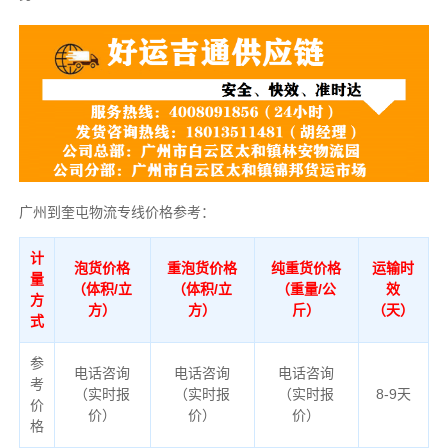
广州到奎屯物流专线价格参考：
计
泡货价格
重泡货价格
纯重货价格
运输时
量
（体积/立
（体积/立
（重量/公
效
方
方）
方）
斤）
（天）
式
参
电话咨询
电话咨询
电话咨询
考
（实时报
（实时报
（实时报
8-9天
价
价）
价）
价）
格