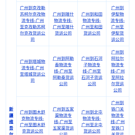
广州到克孜勒
广州到
苏柯尔克孜物
广州到喀什
广州到和田
伊犁物
流专线-广州
物流专线-
物流专线-
流专线-
至克孜勒苏柯
广州至喀什
广州至和田
广州至
尔克孜货运公
货运公司
货运公司
伊犁货
司
运公司
广州到
广州到阿勒
广州到石河
阿拉尔
广州到塔城物
泰物流专
子物流专
物流专
流专线-广州
线-广州至
线-广州至
线-广州
至塔城货运公
阿勒泰货运
石河子货运
至阿拉
司
公司
公司
尔货运
公司
广州到
新
广州到五家
铁门关
广州到图木舒
广州到北屯
疆
渠物流专
物流专
克物流专线-
物流专线-
维
线-广州至
线-广州
广州至图木舒
广州至北屯
吾
五家渠货运
至铁门
克货运公司
货运公司
尔
公司
关货运