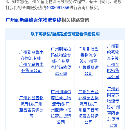
3、如果您在
广州
至奎屯物流专线服务过程中，有任何疑问，请拨
打我们的全国服务热线
4008091856
进行咨询和核实。
广州到新疆维吾尔物流专线
相关线路查询
以下每条运输线路点击可查看详细说明
广州到
广州到克拉
广州到吐鲁
广州到乌鲁木
哈密物
玛依物流专
番物流专
齐物流专线-
流专线-
线-广州至
线-广州至
广州至乌鲁木
广州至
克拉玛依货
吐鲁番货运
齐货运公司
哈密货
运公司
公司
运公司
广州到
广州到博尔
广州到巴音
阿克苏
广州到昌吉物
塔拉蒙古物
郭楞蒙古物
物流专
流专线-广州
流专线-广
流专线-广
线-广州
至昌吉货运公
州至博尔塔
州至巴音郭
至阿克
司
拉蒙古货运
楞蒙古货运
苏货运
公司
公司
公司