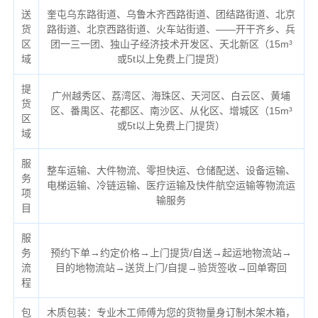
送
奎屯乌东路街道、乌鲁木齐西路街道、团结路街道、北京
货
路街道、北京西路街道、火车站街道、——开干齐乡、兵
区
团一三一团、独山子经济技术开发区、天北新区（
15m³
域
或5t以上免费上门提货）
提
广州越秀区、荔湾区、海珠区、天河区、白云区、黄埔
货
区、番禺区、花都区、南沙区、从化区、增城区（
15m³
区
或5t以上免费上门提货）
域
服
整车运输、大件物流、零担快运、仓储配送、设备运输、
务
电梯运输、冷链运输、医疗运输及快件航空运输等物流运
项
输服务
目
服
务
预约下单→约定价格→上门提货/自送→起运地物流站→
流
目的地物流站→送货上门/自提→验货签收→回单寄回
程
包
木质包装：专业木工师傅为您的货物量身订制木架木箱，