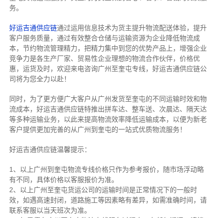
务。
好运吉通供应链
通过运用信息技术为货主提升物流配送体验，提升
客户服务质量，通过有效整合仓储与运输资源为企业降低物流成
本，节约物流管理精力，把精力集中到您的优势产品上，增强企业
竞争力是各生产厂家、贸易性企业理想的物流合作伙伴，价格优
惠，运货及时，欢迎来电咨询广州至奎屯专线，好运吉通供应链公
司将为您全力以赴！
同时，为了更方便广大客户从广州发货至奎屯的不同运输时效和物
流成本，好运吉通供应链特推出拼车达、整车送、次晨达、隔天达
等多种运输业务，以此来提高物流效率降低运输成本，以便为新老
客户提供更加完善的从广州到奎屯的一站式优质物流服务！
好运吉通供应链温馨提示：
1、以上广州到奎屯物流专线价格只作为参考报价，随市场浮动略
有不同，具体价格以客服报价为准。
2、以上
广州
至奎屯货运公司的运输时间是正常情况下的一般时
效，如遇高速封闭，道路施工等因素略有差异，如需准确时间，请
联系客服以当天班次为准。