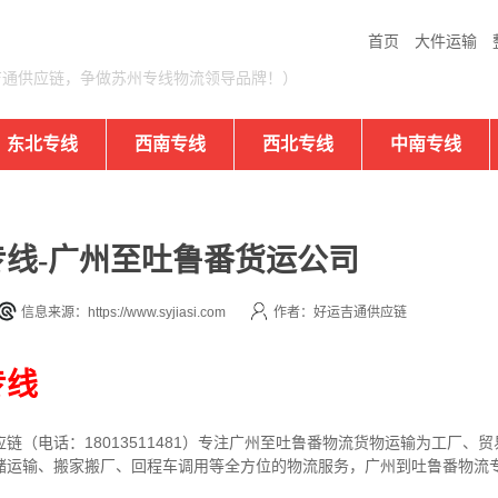
首页
大件运输
吉通供应链，争做苏州专线物流领导品牌！）
东北专线
西南专线
西北专线
中南专线
线-广州至吐鲁番货运公司
信息来源：https://www.syjiasi.com
作者：好运吉通供应链
专线
链（电话：18013511481）专注广州至吐鲁番物流货物运输为工厂、
储运输、搬家搬厂、回程车调用等全方位的物流服务，广州到吐鲁番物流专
。