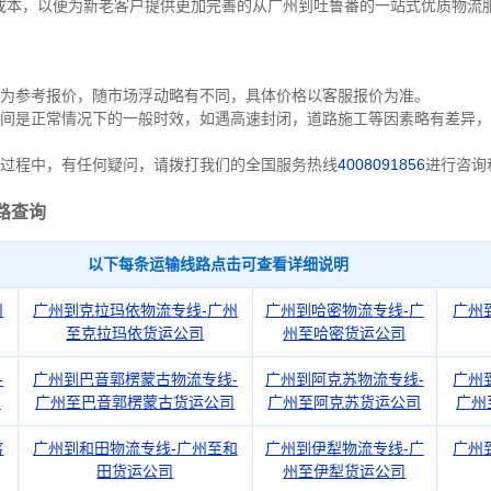
成本，以便为新老客户提供更加完善的从广州到吐鲁番的一站式优质物流
作为参考报价，随市场浮动略有不同，具体价格以客服报价为准。
间是正常情况下的一般时效，如遇高速封闭，道路施工等因素略有差异，
过程中，有任何疑问，请拨打我们的全国服务热线
4008091856
进行咨询
路查询
以下每条运输线路点击可查看详细说明
州
广州到克拉玛依物流专线-广州
广州到哈密物流专线-广
广州
至克拉玛依货运公司
州至哈密货运公司
-
广州到巴音郭楞蒙古物流专线-
广州到阿克苏物流专线-
广州
司
广州至巴音郭楞蒙古货运公司
广州至阿克苏货运公司
广州
喀
广州到和田物流专线-广州至和
广州到伊犁物流专线-广
广州
田货运公司
州至伊犁货运公司