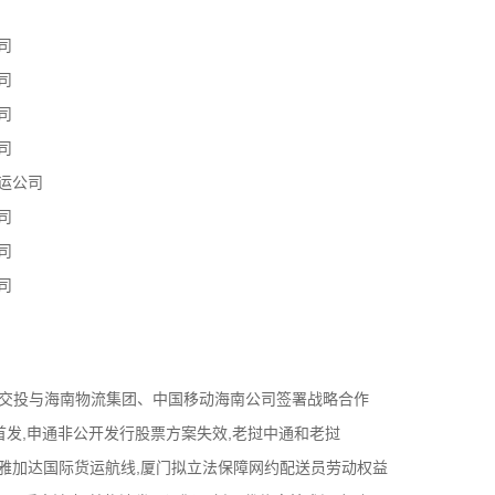
司
司
司
司
运公司
司
司
司
南交投与海南物流集团、中国移动海南公司签署战略合作
首发,申通非公开发行股票方案失效,老挝中通和老挝
福州-雅加达国际货运航线,厦门拟立法保障网约配送员劳动权益