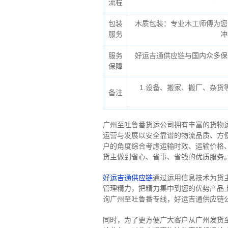
流程
包装
木质包装：专业木工师傅为您
服务
冲
服务
好运吉通供应链与国内众多保
保障
1.设备、搬家、搬厂、杂
备注
广州至吐鲁番货运公司拥有丰富的货物
运营与发展以安全靠谱的物流品质、方
户的角度综合考虑运输时效、运输价格
货主做到省心、省事、省钱的优质服务
好运吉通供应链
通过运用信息技术为货
管理精力，把精力集中到您的优势产品
询广州至吐鲁番专线，好运吉通供应链
同时，为了更方便广大客户从广州发货