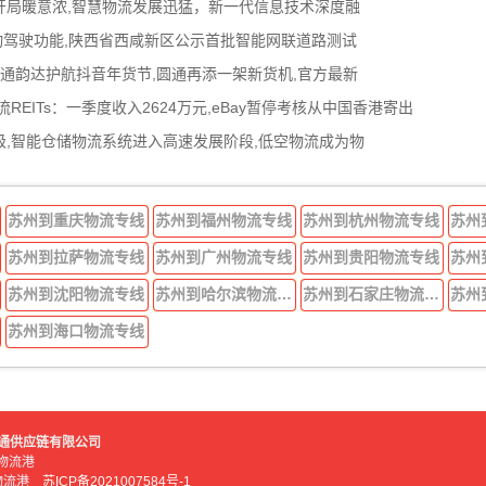
开局暖意浓,智慧物流发展迅猛，新一代信息技术深度融
观察”自动驾驶功能,陕西省西咸新区公示首批智能网联道路测试
中通韵达护航抖音年货节,圆通再添一架新货机,官方最新
REITs：一季度收入2624万元,eBay暂停考核从中国香港寄出
,智能仓储物流系统进入高速发展阶段,低空物流成为物
苏州到重庆物流专线
苏州到福州物流专线
苏州到杭州物流专线
苏州
苏州到拉萨物流专线
苏州到广州物流专线
苏州到贵阳物流专线
苏州
苏州到沈阳物流专线
苏州到哈尔滨物流专线
苏州到石家庄物流专线
苏州
苏州到海口物流专线
好运吉通供应链有限公司
物流港
化物流港
苏ICP备2021007584号-1