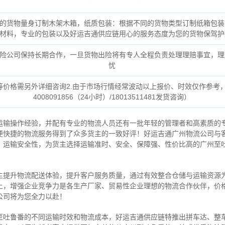
的货物量身订制木架木箱，纸质包装：根据不同的货物类型订制纸箱包装
材料，专业的包装以及好运吉通供应链用心的服务态度为您的货物保驾护
险公司保持长期合作，一旦货物出险将有专人全程负责处理理赔事宜，理
忧
货等价格需另外详细咨询2.由于市场行情经常波动以上报价、时效仅作参考
4008091856（24小时）/18013511481发货咨询）
运输操作经验，并配有专业的物流人员还有一批年轻的管理者和高素质的
便快捷的物流服务得到了众多货主的一致好评！好运吉通广州物流公司与
、运输安全性，为货主选择运输准时、安全、保障强、性价比高的广州至
。
主提升物流配送体验，提升客户服务质量，通过有效整合仓储与运输资源
上，增强企业竞争力是各生产厂家、贸易性企业理想的物流合作伙伴，价
公司将为您全力以赴！
至吐鲁番的不同运输时效和物流成本，好运吉通供应链特推出拼车达、整