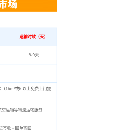
运输时效（天）
8-9天
区（
15m³或5t以上免费上门提
航空运输等物流运输服务
货签收→回单寄回