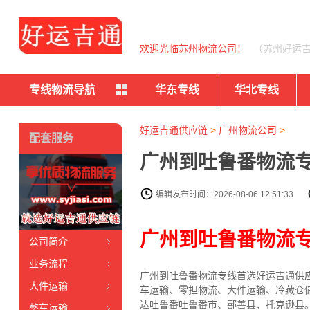
欢迎光临苏州物流公司！
（苏州好运
专线物流导航
华东专线
华北专线
好运吉通供应链
>
广州物流公司
>
配套服务
广州到吐鲁番物流专
编辑发布时间：2026-08-06 12:51:33
广州到吐鲁番物流
公司简介
业务流程
广州到吐鲁番物流专线首选好运吉通供应
大件运输
车运输、零担物流、大件运输、冷藏仓
达吐鲁番吐鲁番市、鄯善县、托克逊县
整车运输