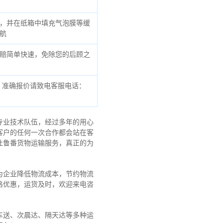
，并在纸箱中填充气泡膜等缓
航
赔简单快速，免除您的后顾之
，准确报价请致电客服电话：
专业技术队伍，经过多年的用心
客户的任何一次合作都会站在客
吐鲁番货物运输服务，真正的为
为企业降低物流成本，节约物流
格优惠，运货及时，欢迎来电咨
车送、次晨达、隔天达等多种运