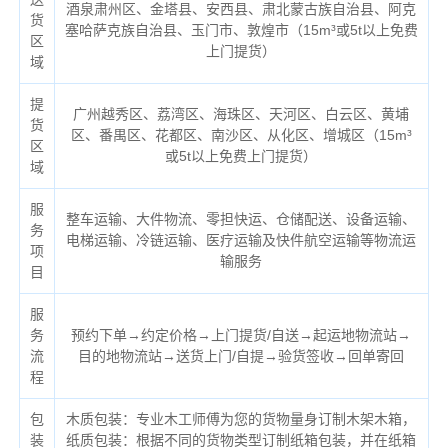
酒泉肃州区、金塔县、安西县、肃北蒙古族自治县、阿克
货
塞哈萨克族自治县、玉门市、敦煌市（
15m³或5t以上免费
区
上门提货）
域
提
广州越秀区、荔湾区、海珠区、天河区、白云区、黄埔
货
区、番禺区、花都区、南沙区、从化区、增城区（
15m³
区
或5t以上免费上门提货）
域
服
整车运输、大件物流、零担快运、仓储配送、设备运输、
务
电梯运输、冷链运输、医疗运输及快件航空运输等物流运
项
输服务
目
服
务
预约下单→约定价格→上门提货/自送→起运地物流站→
流
目的地物流站→送货上门/自提→验货签收→回单寄回
程
包
木质包装：专业木工师傅为您的货物量身订制木架木箱，
装
纸质包装：根据不同的货物类型订制纸箱包装，并在纸箱