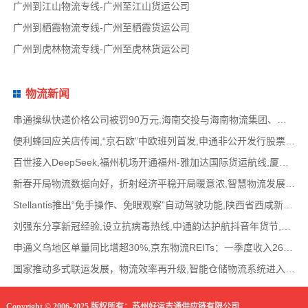
广州到江山物流专线-广州至江山货运公司
广州到栖霞物流专线-广州至栖霞货运公司
广州到虎林物流专线-广州至虎林货运公司
物流新闻
串通操纵快递价格公司被罚90万元,海南交投与海南物流集团、中国移动海南公司签署战略合作
便利蜂回应关店传闻,“京石欧”中欧班列首发,申通非公开发行股票方案失效,老挝中通和老挝
百世接入DeepSeek,福州机场开通福州-雅加达国际货运航线,厦门拟立法保障网约配送员劳动权益
新春开局物流数据向好，折射经济平稳开局暖意浓,智慧物流发展迅猛，新一代信息技术深度融
Stellantis推出“免手操作、免眼观察”自动驾驶功能,陕西省西咸新区公示首批智能网联道路测试
刘强东分享新冠经验,设立抗病毒热线,中通韵达护航抖音年货节,圆通再添一架新货机,官方最新
申通义乌地区单量同比增超30%,京东物流REITs：一季度收入2624万元,eBay暂停考核从中国香港寄出
国家推动多式联运发展，物流效率再升级,智能仓储物流系统进入高速发展阶段,低空物流成为物
Copyright © 2006-2025 版权所有：苏州好运吉通供应链有限公司