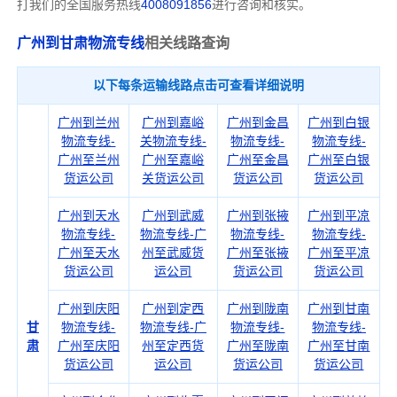
打我们的全国服务热线
4008091856
进行咨询和核实。
广州到甘肃物流专线
相关线路查询
以下每条运输线路点击可查看详细说明
广州到兰州
广州到嘉峪
广州到金昌
广州到白银
物流专线-
关物流专线-
物流专线-
物流专线-
广州至兰州
广州至嘉峪
广州至金昌
广州至白银
货运公司
关货运公司
货运公司
货运公司
广州到天水
广州到武威
广州到张掖
广州到平凉
物流专线-
物流专线-广
物流专线-
物流专线-
广州至天水
州至武威货
广州至张掖
广州至平凉
货运公司
运公司
货运公司
货运公司
广州到庆阳
广州到定西
广州到陇南
广州到甘南
甘
物流专线-
物流专线-广
物流专线-
物流专线-
肃
广州至庆阳
州至定西货
广州至陇南
广州至甘南
货运公司
运公司
货运公司
货运公司