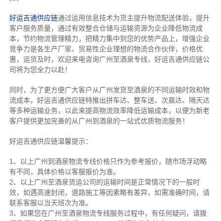
好运吉通供应链
通过运用信息技术为货主提升物流配送体验，提升
客户服务质量，通过有效整合仓储与运输资源为企业降低物流成
本，节约物流管理精力，把精力集中到您的优势产品上，增强企业
竞争力是各生产厂家、贸易性企业理想的物流合作伙伴，价格优
惠，运货及时，欢迎来电咨询广州至酒泉专线，好运吉通供应链公
司将为您全力以赴！
同时，为了更方便广大客户从广州发货至酒泉的不同运输时效和物
流成本，好运吉通供应链特推出拼车达、整车送、次晨达、隔天达
等多种运输业务，以此来提高物流效率降低运输成本，以便为新老
客户提供更加完善的从广州到酒泉的一站式优质物流服务！
好运吉通供应链温馨提示：
1、以上广州到酒泉物流专线价格只作为参考报价，随市场浮动略
有不同，具体价格以客服报价为准。
2、以上
广州
至酒泉货运公司的运输时间是正常情况下的一般时
效，如遇高速封闭，道路施工等因素略有差异，如需准确时间，请
联系客服以当天班次为准。
3、如果您在
广州
至酒泉物流专线服务过程中，有任何疑问，请拨