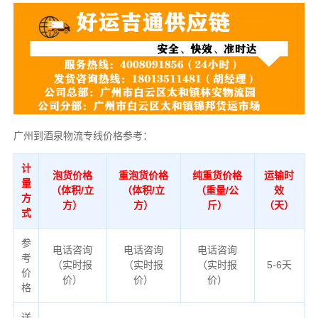
广州到酒泉物流专线价格参考：
计
泡货价格
重泡货价格
纯重货价格
运输时
量
（体积/立
（体积/立
（重量/公
效
方
方）
方）
斤）
（天）
式
参
电话咨询
电话咨询
电话咨询
考
（实时报
（实时报
（实时报
5-6天
价
价）
价）
价）
格
送