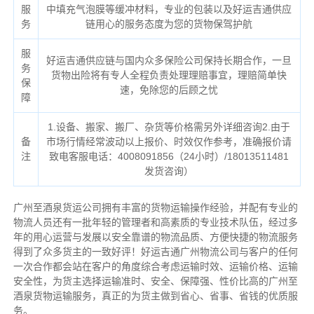
服
中填充气泡膜等缓冲材料，专业的包装以及好运吉通供应
务
链用心的服务态度为您的货物保驾护航
服
好运吉通供应链与国内众多保险公司保持长期合作，一旦
务
货物出险将有专人全程负责处理理赔事宜，理赔简单快
保
速，免除您的后顾之忧
障
1.设备、搬家、搬厂、杂货等价格需另外详细咨询2.由于
备
市场行情经常波动以上报价、时效仅作参考，准确报价请
注
致电客服电话：4008091856（24小时）/18013511481
发货咨询）
广州至酒泉货运公司拥有丰富的货物运输操作经验，并配有专业的
物流人员还有一批年轻的管理者和高素质的专业技术队伍，经过多
年的用心运营与发展以安全靠谱的物流品质、方便快捷的物流服务
得到了众多货主的一致好评！好运吉通广州物流公司与客户的任何
一次合作都会站在客户的角度综合考虑运输时效、运输价格、运输
安全性，为货主选择运输准时、安全、保障强、性价比高的广州至
酒泉货物运输服务，真正的为货主做到省心、省事、省钱的优质服
务。