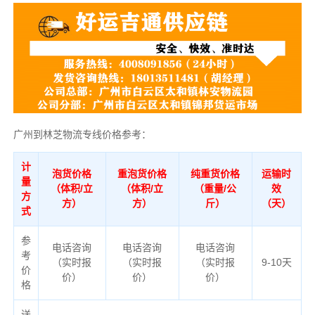
广州到林芝物流专线价格参考：
计
泡货价格
重泡货价格
纯重货价格
运输时
量
（体积/立
（体积/立
（重量/公
效
方
方）
方）
斤）
（天）
式
参
电话咨询
电话咨询
电话咨询
考
（实时报
（实时报
（实时报
9-10天
价
价）
价）
价）
格
送