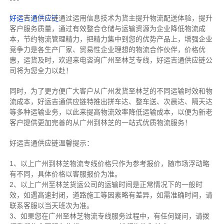
好运吉通供应链
通过运用信息技术为货主提升物流配送体验，提升
客户服务质量，通过有效整合仓储与运输资源为企业降低物流成
本，节约物流管理精力，把精力集中到您的优势产品上，增强企业
竞争力是各生产厂家、贸易性企业理想的物流合作伙伴，价格优
惠，运货及时，欢迎来电咨询广州至林芝专线，好运吉通供应链公
司将为您全力以赴！
同时，为了更方便广大客户从广州发货至林芝的不同运输时效和物
流成本，好运吉通供应链特推出拼车达、整车送、次晨达、隔天达
等多种运输业务，以此来提高物流效率降低运输成本，以便为新老
客户提供更加完善的从广州到林芝的一站式优质物流服务！
好运吉通供应链温馨提示：
1、以上广州到林芝物流专线价格只作为参考报价，随市场浮动略
有不同，具体价格以客服报价为准。
2、以上
广州
至林芝货运公司的运输时间是正常情况下的一般时
效，如遇高速封闭，道路施工等因素略有差异，如需准确时间，请
联系客服以当天班次为准。
3、如果您在
广州
至林芝物流专线服务过程中，有任何疑问，请拨