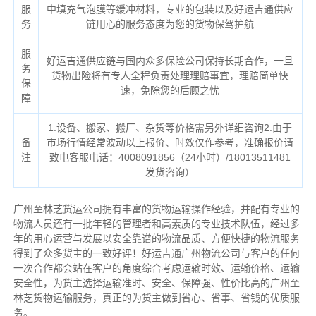
服
中填充气泡膜等缓冲材料，专业的包装以及好运吉通供应
务
链用心的服务态度为您的货物保驾护航
服
好运吉通供应链与国内众多保险公司保持长期合作，一旦
务
货物出险将有专人全程负责处理理赔事宜，理赔简单快
保
速，免除您的后顾之忧
障
1.设备、搬家、搬厂、杂货等价格需另外详细咨询2.由于
备
市场行情经常波动以上报价、时效仅作参考，准确报价请
注
致电客服电话：4008091856（24小时）/18013511481
发货咨询）
广州至林芝货运公司拥有丰富的货物运输操作经验，并配有专业的
物流人员还有一批年轻的管理者和高素质的专业技术队伍，经过多
年的用心运营与发展以安全靠谱的物流品质、方便快捷的物流服务
得到了众多货主的一致好评！好运吉通广州物流公司与客户的任何
一次合作都会站在客户的角度综合考虑运输时效、运输价格、运输
安全性，为货主选择运输准时、安全、保障强、性价比高的广州至
林芝货物运输服务，真正的为货主做到省心、省事、省钱的优质服
务。