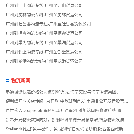
广州到江山物流专线-广州至江山货运公司
广州到虎林物流专线-广州至虎林货运公司
广州到吐鲁番物流专线-广州至吐鲁番货运公司
广州到栖霞物流专线-广州至栖霞货运公司
广州到巢湖物流专线-广州至巢湖货运公司
广州到鹤壁物流专线-广州至鹤壁货运公司
广州到龙港物流专线-广州至龙港货运公司
物流新闻
串通操纵快递价格公司被罚90万元,海南交投与海南物流集团、中国移动海南公司签署战略合作
便利蜂回应关店传闻,“京石欧”中欧班列首发,申通非公开发行股票方案失效,老挝中通和老挝
百世接入DeepSeek,福州机场开通福州-雅加达国际货运航线,厦门拟立法保障网约配送员劳动权益
新春开局物流数据向好，折射经济平稳开局暖意浓,智慧物流发展迅猛，新一代信息技术深度融
Stellantis推出“免手操作、免眼观察”自动驾驶功能,陕西省西咸新区公示首批智能网联道路测试