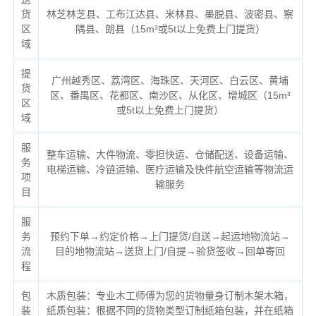
货
林芝林芝县、工布江达县、米林县、墨脱县、波密县、察
区
隅县、朗县（
15m³或5t以上免费上门提货）
域
提
广州越秀区、荔湾区、海珠区、天河区、白云区、黄埔
货
区、番禺区、花都区、南沙区、从化区、增城区（
15m³
区
或5t以上免费上门提货）
域
服
整车运输、大件物流、零担快运、仓储配送、设备运输、
务
电梯运输、冷链运输、医疗运输及快件航空运输等物流运
项
输服务
目
服
务
预约下单→约定价格→上门提货/自送→起运地物流站→
流
目的地物流站→送货上门/自提→验货签收→回单寄回
程
包
木质包装：专业木工师傅为您的货物量身订制木架木箱，
装
纸质包装：根据不同的货物类型订制纸箱包装，并在纸箱