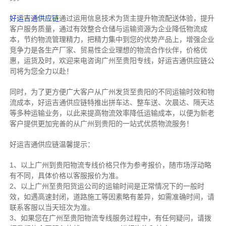
好运吉通供应链
通过运用信息技术为货主提升物流配送体验，提升
客户服务质量，通过有效整合仓储与运输资源为企业降低物流成
本，节约物流管理精力，把精力集中到您的优势产品上，增强企业
竞争力是各生产厂家、贸易性企业理想的物流合作伙伴，价格优
惠，运货及时，欢迎来电咨询广州至贵阳专线，好运吉通供应链公
司将为您全力以赴！
同时，为了更方便广大客户从广州发货至贵阳的不同运输时效和物
流成本，好运吉通供应链特推出拼车达、整车送、次晨达、隔天达
等多种运输业务，以此来提高物流效率降低运输成本，以便为新老
客户提供更加完善的从广州到贵阳的一站式优质物流服务！
好运吉通供应链温馨提示：
1、以上广州到贵阳物流专线价格只作为参考报价，随市场浮动略
有不同，具体价格以客服报价为准。
2、以上
广州
至贵阳货运公司的运输时间是正常情况下的一般时
效，如遇高速封闭，道路施工等因素略有差异，如需准确时间，请
联系客服以当天班次为准。
3、如果您在
广州
至贵阳物流专线服务过程中，有任何疑问，请拨