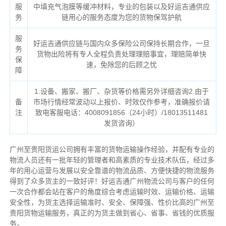
服
中填充气泡膜等缓冲材料，专业的包装以及好运吉通供应
务
链用心的服务态度为您的货物保驾护航
服
好运吉通供应链与国内众多保险公司保持长期合作，一旦
务
货物出险将有专人全程负责处理理赔事宜，理赔简单快
保
速，免除您的后顾之忧
障
1.设备、搬家、搬厂、杂货等价格需另外详细咨询2.由于
备
市场行情经常波动以上报价、时效仅作参考，准确报价请
注
致电客服电话：4008091856（24小时）/18013511481
发货咨询）
广州至贵阳货运公司拥有丰富的货物运输操作经验，并配有专业的
物流人员还有一批年轻的管理者和高素质的专业技术队伍，经过多
年的用心运营与发展以安全靠谱的物流品质、方便快捷的物流服务
得到了众多货主的一致好评！好运吉通广州物流公司与客户的任何
一次合作都会站在客户的角度综合考虑运输时效、运输价格、运输
安全性，为货主选择运输准时、安全、保障强、性价比高的广州至
贵阳货物运输服务，真正的为货主做到省心、省事、省钱的优质服
务。