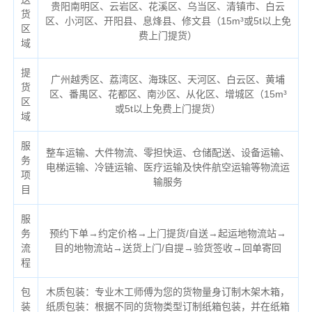
贵阳南明区、云岩区、花溪区、乌当区、清镇市、白云
货
区、小河区、开阳县、息烽县、修文县（
15m³或5t以上免
区
费上门提货）
域
提
广州越秀区、荔湾区、海珠区、天河区、白云区、黄埔
货
区、番禺区、花都区、南沙区、从化区、增城区（
15m³
区
或5t以上免费上门提货）
域
服
整车运输、大件物流、零担快运、仓储配送、设备运输、
务
电梯运输、冷链运输、医疗运输及快件航空运输等物流运
项
输服务
目
服
务
预约下单→约定价格→上门提货/自送→起运地物流站→
流
目的地物流站→送货上门/自提→验货签收→回单寄回
程
包
木质包装：专业木工师傅为您的货物量身订制木架木箱，
装
纸质包装：根据不同的货物类型订制纸箱包装，并在纸箱