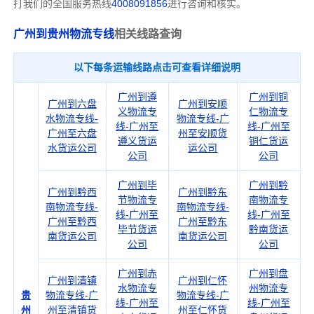
打我们的全国服务热线
4008091856
进行咨询和核实。
广州到贵州物流专线
相关线路查询
以下每条运输线路点击可查看详细说明
广州到遵
广州到铜
广州到六盘
广州到安顺
义物流专
仁物流专
水物流专线-
物流专线-广
线-广州至
线-广州至
广州至六盘
州至安顺货
遵义货运
铜仁货运
水货运公司
运公司
公司
公司
广州到毕
广州到黔
广州到黔西
广州到黔东
节物流专
南物流专
南物流专线-
南物流专线-
线-广州至
线-广州至
广州至黔西
广州至黔东
毕节货运
黔南货运
南货运公司
南货运公司
公司
公司
广州到赤
广州到盘
广州到清镇
广州到仁怀
水物流专
州物流专
贵
物流专线-广
物流专线-广
线-广州至
线-广州至
州
州至清镇货
州至仁怀货