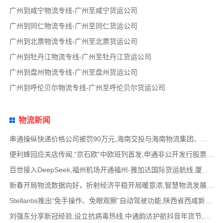
广州到咸宁物流专线-广州至咸宁货运公司
广州到同仁物流专线-广州至同仁货运公司
广州到北票物流专线-广州至北票货运公司
广州到牡丹江物流专线-广州至牡丹江货运公司
广州到盘州物流专线-广州至盘州货运公司
广州到呼伦贝尔物流专线-广州至呼伦贝尔货运公司
物流新闻
串通操纵快递价格公司被罚90万元,海南交投与海南物流集团、中国移动海南公司签署战略合作
便利蜂回应关店传闻,“京石欧”中欧班列首发,申通非公开发行股票方案失效,老挝中通和老挝
百世接入DeepSeek,福州机场开通福州-雅加达国际货运航线,厦门拟立法保障网约配送员劳动权益
新春开局物流数据向好，折射经济平稳开局暖意浓,智慧物流发展迅猛，新一代信息技术深度融
Stellantis推出“免手操作、免眼观察”自动驾驶功能,陕西省西咸新区公示首批智能网联道路测试
刘强东分享新冠经验,设立抗病毒热线,中通韵达护航抖音年货节,圆通再添一架新货机,官方最新