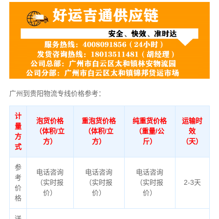
广州到贵阳物流专线价格参考：
计
泡货价格
重泡货价格
纯重货价格
运输时
量
（体积/立
（体积/立
（重量/公
效
方
方）
方）
斤）
（天）
式
参
电话咨询
电话咨询
电话咨询
考
（实时报
（实时报
（实时报
2-3天
价
价）
价）
价）
格
送