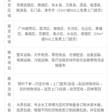
货
常德武陵区、鼎城区、安乡县、汉寿县、澧县、临澧县、
区
桃源县、石门县、津市市（
15m³或5t以上免费上门提货）
域
提
广州越秀区、荔湾区、海珠区、天河区、白云区、黄埔
货
区、番禺区、花都区、南沙区、从化区、增城区（
15m³
区
或5t以上免费上门提货）
域
服
整车运输、大件物流、零担快运、仓储配送、设备运输、
务
电梯运输、冷链运输、医疗运输及快件航空运输等物流运
项
输服务
目
服
务
预约下单→约定价格→上门提货/自送→起运地物流站→
流
目的地物流站→送货上门/自提→验货签收→回单寄回
程
包
木质包装：专业木工师傅为您的货物量身订制木架木箱，
装
纸质包装：根据不同的货物类型订制纸箱包装，并在纸箱