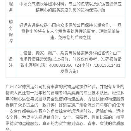
服
中填充气泡膜等缓冲材料，专业的包装以及好运吉通供应
务
链用心的服务态度为您的货物保驾护航
服
好运吉通供应链与国内众多保险公司保持长期合作，一旦
务
货物出险将有专人全程负责处理理赔事宜，理赔简单快
保
速，免除您的后顾之忧
障
1.设备、搬家、搬厂、杂货等价格需另外详细咨询2.由于
备
市场行情经常波动以上报价、时效仅作参考，准确报价请
注
致电客服电话：4008091856（24小时）/18013511481
发货咨询）
广州至常德货运公司拥有丰富的货物运输操作经验，并配有专业的
物流人员还有一批年轻的管理者和高素质的专业技术队伍，经过多
年的用心运营与发展以安全靠谱的物流品质、方便快捷的物流服务
得到了众多货主的一致好评！好运吉通广州物流公司与客户的任何
一次合作都会站在客户的角度综合考虑运输时效、运输价格、运输
安全性，为货主选择运输准时、安全、保障强、性价比高的广州至
常德货物运输服务，真正的为货主做到省心、省事、省钱的优质服
务。