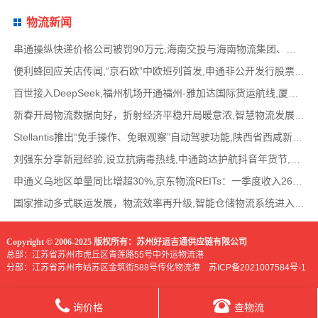
物流新闻
串通操纵快递价格公司被罚90万元,海南交投与海南物流集团、中国移动海南公司签署战略合作
便利蜂回应关店传闻,“京石欧”中欧班列首发,申通非公开发行股票方案失效,老挝中通和老挝
百世接入DeepSeek,福州机场开通福州-雅加达国际货运航线,厦门拟立法保障网约配送员劳动权益
新春开局物流数据向好，折射经济平稳开局暖意浓,智慧物流发展迅猛，新一代信息技术深度融
Stellantis推出“免手操作、免眼观察”自动驾驶功能,陕西省西咸新区公示首批智能网联道路测试
刘强东分享新冠经验,设立抗病毒热线,中通韵达护航抖音年货节,圆通再添一架新货机,官方最新
申通义乌地区单量同比增超30%,京东物流REITs：一季度收入2624万元,eBay暂停考核从中国香港寄出
国家推动多式联运发展，物流效率再升级,智能仓储物流系统进入高速发展阶段,低空物流成为物
Copyright © 2006-2025 版权所有：苏州好运吉通供应链有限公司
总部：江苏省苏州市虎丘区青莲路55号中外运物流港
分部：江苏省苏州市姑苏区金筑街588号传化物流港
苏ICP备2021007584号-1
询价格
查物流