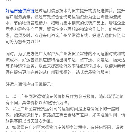
好运吉通供应链
通过运用信息技术为货主提升物流配送体验，提升
客户服务质量，通过有效整合仓储与运输资源为企业降低物流成
本，节约物流管理精力，把精力集中到您的优势产品上，增强企业
竞争力是各生产厂家、贸易性企业理想的物流合作伙伴，价格优
惠，运货及时，欢迎来电咨询广州至常德专线，好运吉通供应链公
司将为您全力以赴！
同时，为了更方便广大客户从广州发货至常德的不同运输时效和物
流成本，好运吉通供应链特推出拼车达、整车送、次晨达、隔天达
等多种运输业务，以此来提高物流效率降低运输成本，以便为新老
客户提供更加完善的从广州到常德的一站式优质物流服务！
好运吉通供应链温馨提示：
1、以上广州到常德物流专线价格只作为参考报价，随市场浮动略
有不同，具体价格以客服报价为准。
2、以上
广州
至常德货运公司的运输时间是正常情况下的一般时
效，如遇高速封闭，道路施工等因素略有差异，如需准确时间，请
联系客服以当天班次为准。
3、如果您在
广州
至常德物流专线服务过程中，有任何疑问，请拨