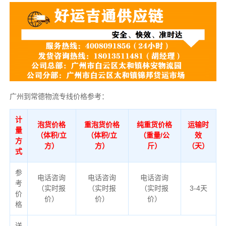
广州到常德物流专线价格参考：
计
泡货价格
重泡货价格
纯重货价格
运输时
量
（体积/立
（体积/立
（重量/公
效
方
方）
方）
斤）
（天）
式
参
电话咨询
电话咨询
电话咨询
考
（实时报
（实时报
（实时报
3-4天
价
价）
价）
价）
格
送