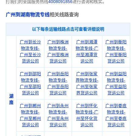
打我们的全国服务热线
4008091856
进行咨询和核实。
广州到湖南物流专线
相关线路查询
以下每条运输线路点击可查看详细说明
广州到长沙
广州到株洲
广州到湘潭
广州到衡阳
物流专线-
物流专线-
物流专线-广
物流专线-
广州至长沙
广州至株洲
州至湘潭货
广州至衡阳
货运公司
货运公司
运公司
货运公司
广州到邵阳
广州到岳阳
广州到张家
广州到益阳
物流专线-
物流专线-
界物流专线-
物流专线-
广州至邵阳
广州至岳阳
广州至张家
广州至益阳
货运公司
货运公司
界货运公司
货运公司
湖
南
广州到郴州
广州到永州
广州到怀化
广州到娄底
物流专线-
物流专线-
物流专线-广
物流专线-
广州至郴州
广州至永州
州至怀化货
广州至娄底
货运公司
货运公司
运公司
货运公司