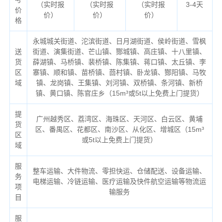
（实时报
（实时报
（实时报
3-4天
价
价）
价）
价）
格
永城城关街道、沱滨街道、日月湖街道、侯岭街道、雪枫
送
街道、演集街道、芒山镇、酂城镇、高庄镇、十八里镇、
货
薛湖镇、马桥镇、裴桥镇、陈集镇、蒋口镇、太丘镇、李
区
寨镇、顺和镇、苗桥镇、茴村镇、卧龙镇、酂阳镇、马牧
域
镇、龙岗镇、王集镇、刘河镇、双桥镇、条河镇、新桥
镇、黄口镇、陈官庄乡（
15m³或5t以上免费上门提货）
提
广州越秀区、荔湾区、海珠区、天河区、白云区、黄埔
货
区、番禺区、花都区、南沙区、从化区、增城区（
15m³
区
或5t以上免费上门提货）
域
服
整车运输、大件物流、零担快运、仓储配送、设备运输、
务
电梯运输、冷链运输、医疗运输及快件航空运输等物流运
项
输服务
目
服