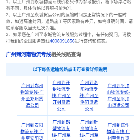
1、以上广州到永城物流专线价格只作为参考报价，随市场浮动略
有不同，具体价格以客服报价为准。
2、以上
广州
至永城货运公司的运输时间是正常情况下的一般时
效，如遇高速封闭，道路施工等因素略有差异，如需准确时间，请
联系客服以当天班次为准。
3、如果您在
广州
至永城物流专线服务过程中，有任何疑问，请拨
打我们的全国服务热线
4008091856
进行咨询和核实。
广州到河南物流专线
相关线路查询
以下每条运输线路点击可查看详细说明
广州到开
广州到洛
广州到郑州
广州到平顶
封物流专
阳物流专
物流专线-广
山物流专线-
线-广州至
线-广州至
州至郑州货
广州至平顶
开封货运
洛阳货运
运公司
山货运公司
公司
公司
广州到鹤
广州到新
广州到安阳
广州到焦作
壁物流专
乡物流专
物流专线-广
物流专线-广
线-广州至
线-广州至
州至安阳货
州至焦作货