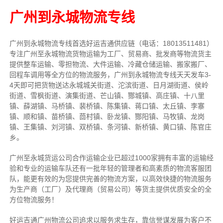
广州到永城物流专线
广州到永城物流专线首选好运吉通供应链（电话：18013511481）
专注广州至永城物流货物运输为工厂、贸易商、批发商等物流货主
提供整车运输、零担物流、大件运输、冷藏仓储运输、搬家搬厂、
回程车调用等全方位的物流服务，广州到永城物流专线天天发车3-
4天即可把货物送达永城城关街道、沱滨街道、日月湖街道、侯岭
街道、雪枫街道、演集街道、芒山镇、酂城镇、高庄镇、十八里
镇、薛湖镇、马桥镇、裴桥镇、陈集镇、蒋口镇、太丘镇、李寨
镇、顺和镇、苗桥镇、茴村镇、卧龙镇、酂阳镇、马牧镇、龙岗
镇、王集镇、刘河镇、双桥镇、条河镇、新桥镇、黄口镇、陈官庄
乡。
广州至永城货运公司合作运输企业已超过1000家拥有丰富的运输经
验和专业的运输车队还有一批年轻的管理者和高素质的物流客服团
队，能更有效的为您提供完善的物流方案，以高效快捷的物流服务
为生产商（工厂）及代理商（贸易公司）等货主提供优质安全的全
方位物流服务！
好运吉通广州物流公司追求以服务求生存，靠信誉谋发展为客户不