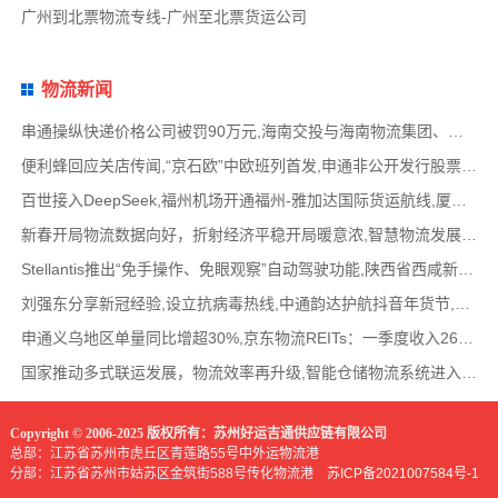
广州到北票物流专线-广州至北票货运公司
物流新闻
串通操纵快递价格公司被罚90万元,海南交投与海南物流集团、中国移动海南公司签署战略合作
便利蜂回应关店传闻,“京石欧”中欧班列首发,申通非公开发行股票方案失效,老挝中通和老挝
百世接入DeepSeek,福州机场开通福州-雅加达国际货运航线,厦门拟立法保障网约配送员劳动权益
新春开局物流数据向好，折射经济平稳开局暖意浓,智慧物流发展迅猛，新一代信息技术深度融
Stellantis推出“免手操作、免眼观察”自动驾驶功能,陕西省西咸新区公示首批智能网联道路测试
刘强东分享新冠经验,设立抗病毒热线,中通韵达护航抖音年货节,圆通再添一架新货机,官方最新
申通义乌地区单量同比增超30%,京东物流REITs：一季度收入2624万元,eBay暂停考核从中国香港寄出
国家推动多式联运发展，物流效率再升级,智能仓储物流系统进入高速发展阶段,低空物流成为物
Copyright © 2006-2025 版权所有：苏州好运吉通供应链有限公司
总部：江苏省苏州市虎丘区青莲路55号中外运物流港
分部：江苏省苏州市姑苏区金筑街588号传化物流港
苏ICP备2021007584号-1