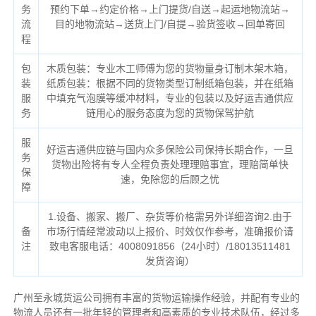
务
预约下单→约定价格→上门提货/自送→起运地物流站→
流
目的地物流站→送货上门/自提→验货签收→回单寄回
程
包
木质包装：专业木工师傅为您的货物量身订制木架木箱，
装
纸质包装：根据不同的货物类型订制纸箱包装，并在纸箱
服
中填充气泡膜等缓冲材料，专业的包装以及好运吉通供应
务
链用心的服务态度为您的货物保驾护航
服
好运吉通供应链与国内众多保险公司保持长期合作，一旦
务
货物出险将有专人全程负责处理理赔事宜，理赔简单快
保
速，免除您的后顾之忧
障
1.设备、搬家、搬厂、杂货等价格需另外详细咨询2.由于
备
市场行情经常波动以上报价、时效仅作参考，准确报价请
注
致电客服电话：4008091856（24小时）/18013511481
发货咨询）
广州至永城货运公司拥有丰富的货物运输操作经验，并配有专业的
物流人员还有一批年轻的管理者和高素质的专业技术队伍，经过多