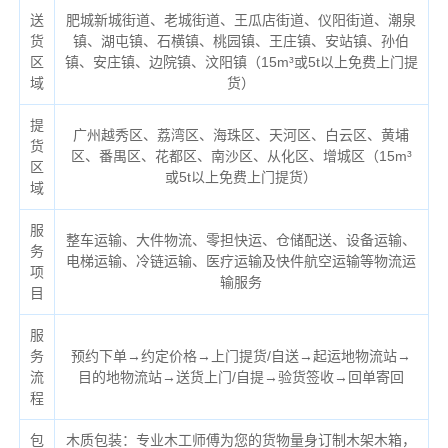
送
肥城新城街道、老城街道、王瓜店街道、仪阳街道、潮泉
货
镇、湖屯镇、石横镇、桃园镇、王庄镇、安站镇、孙伯
区
镇、安庄镇、边院镇、汶阳镇（
15m³或5t以上免费上门提
域
货）
提
广州越秀区、荔湾区、海珠区、天河区、白云区、黄埔
货
区、番禺区、花都区、南沙区、从化区、增城区（
15m³
区
或5t以上免费上门提货）
域
服
整车运输、大件物流、零担快运、仓储配送、设备运输、
务
电梯运输、冷链运输、医疗运输及快件航空运输等物流运
项
输服务
目
服
务
预约下单→约定价格→上门提货/自送→起运地物流站→
流
目的地物流站→送货上门/自提→验货签收→回单寄回
程
包
木质包装：专业木工师傅为您的货物量身订制木架木箱，