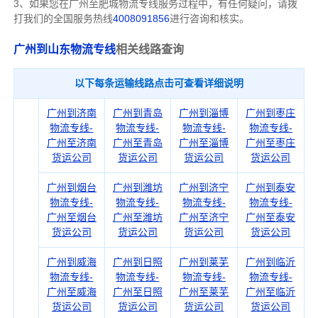
3、如果您在
广州
至肥城物流专线服务过程中，有任何疑问，请拨
打我们的全国服务热线
4008091856
进行咨询和核实。
广州到山东物流专线
相关线路查询
以下每条运输线路点击可查看详细说明
广州到济南
广州到青岛
广州到淄博
广州到枣庄
物流专线-
物流专线-
物流专线-
物流专线-
广州至济南
广州至青岛
广州至淄博
广州至枣庄
货运公司
货运公司
货运公司
货运公司
广州到烟台
广州到潍坊
广州到济宁
广州到泰安
物流专线-
物流专线-
物流专线-
物流专线-
广州至烟台
广州至潍坊
广州至济宁
广州至泰安
货运公司
货运公司
货运公司
货运公司
广州到威海
广州到日照
广州到莱芜
广州到临沂
物流专线-
物流专线-
物流专线-
物流专线-
广州至威海
广州至日照
广州至莱芜
广州至临沂
货运公司
货运公司
货运公司
货运公司