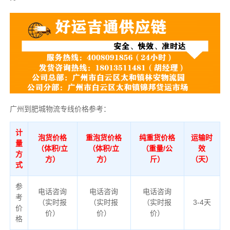
广州到肥城物流专线价格参考：
计
泡货价格
重泡货价格
纯重货价格
运输时
量
（体积/立
（体积/立
（重量/公
效
方
方）
方）
斤）
（天）
式
参
电话咨询
电话咨询
电话咨询
考
（实时报
（实时报
（实时报
3-4天
价
价）
价）
价）
格