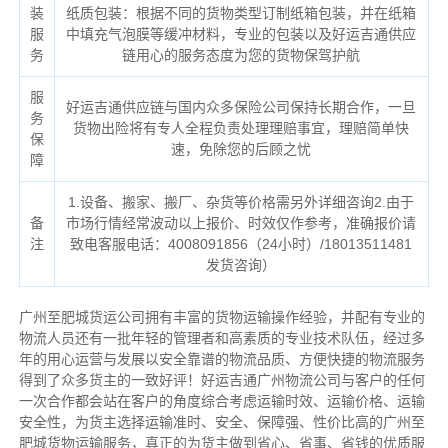
装
纸质包装：根据不同的货物类型订制纸箱包装，并在纸箱
服
中填充气泡膜等缓冲材料，专业的包装以及好运吉通供应
务
链用心的服务态度为您的货物保驾护航
服
好运吉通供应链与国内众多保险公司保持长期合作，一旦
务
货物出险将有专人全程负责处理理赔事宜，理赔简单快
保
速，免除您的后顾之忧
障
1.设备、搬家、搬厂、杂货等价格需另外详细咨询2.由于
备
市场行情经常波动以上报价、时效仅作参考，准确报价请
注
致电客服电话：4008091856（24小时）/18013511481
发货咨询）
广州至肥城货运公司拥有丰富的货物运输操作经验，并配有专业的
物流人员还有一批年轻的管理者和高素质的专业技术队伍，经过多
年的用心运营与发展以安全靠谱的物流品质、方便快捷的物流服务
得到了众多货主的一致好评！好运吉通广州物流公司与客户的任何
一次合作都会站在客户的角度综合考虑运输时效、运输价格、运输
安全性，为货主选择运输准时、安全、保障强、性价比高的广州至
肥城货物运输服务，真正的为货主做到省心、省事、省钱的优质服