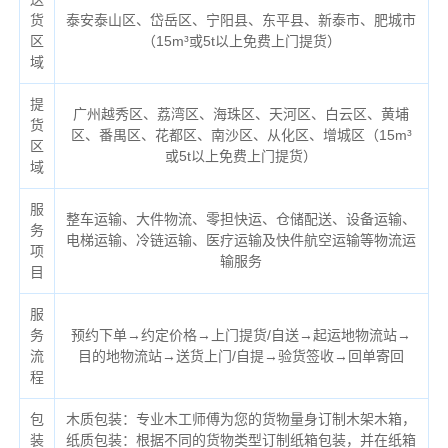
货
泰安泰山区、岱岳区、宁阳县、东平县、新泰市、肥城市
区
（
15m³或5t以上免费上门提货）
域
提
广州越秀区、荔湾区、海珠区、天河区、白云区、黄埔
货
区、番禺区、花都区、南沙区、从化区、增城区（
15m³
区
或5t以上免费上门提货）
域
服
整车运输、大件物流、零担快运、仓储配送、设备运输、
务
电梯运输、冷链运输、医疗运输及快件航空运输等物流运
项
输服务
目
服
务
预约下单→约定价格→上门提货/自送→起运地物流站→
流
目的地物流站→送货上门/自提→验货签收→回单寄回
程
包
木质包装：专业木工师傅为您的货物量身订制木架木箱，
装
纸质包装：根据不同的货物类型订制纸箱包装，并在纸箱