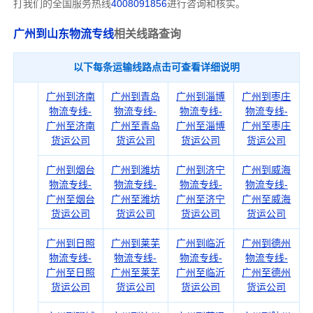
打我们的全国服务热线
4008091856
进行咨询和核实。
广州到山东物流专线
相关线路查询
以下每条运输线路点击可查看详细说明
广州到济南
广州到青岛
广州到淄博
广州到枣庄
物流专线-
物流专线-
物流专线-
物流专线-
广州至济南
广州至青岛
广州至淄博
广州至枣庄
货运公司
货运公司
货运公司
货运公司
广州到烟台
广州到潍坊
广州到济宁
广州到威海
物流专线-
物流专线-
物流专线-
物流专线-
广州至烟台
广州至潍坊
广州至济宁
广州至威海
货运公司
货运公司
货运公司
货运公司
广州到日照
广州到莱芜
广州到临沂
广州到德州
物流专线-
物流专线-
物流专线-
物流专线-
广州至日照
广州至莱芜
广州至临沂
广州至德州
货运公司
货运公司
货运公司
货运公司