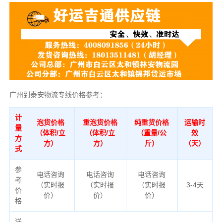
广州到泰安物流专线价格参考：
计
泡货价格
重泡货价格
纯重货价格
运输时
量
（体积/立
（体积/立
（重量/公
效
方
方）
方）
斤）
（天）
式
参
电话咨询
电话咨询
电话咨询
考
（实时报
（实时报
（实时报
3-4天
价
价）
价）
价）
格
送