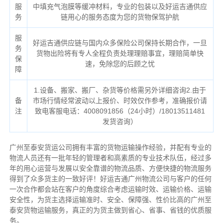
服
中填充气泡膜等缓冲材料，专业的包装以及好运吉通供应
务
链用心的服务态度为您的货物保驾护航
服
好运吉通供应链与国内众多保险公司保持长期合作，一旦
务
货物出险将有专人全程负责处理理赔事宜，理赔简单快
保
速，免除您的后顾之忧
障
1.设备、搬家、搬厂、杂货等价格需另外详细咨询2.由于
备
市场行情经常波动以上报价、时效仅作参考，准确报价请
注
致电客服电话：4008091856（24小时）/18013511481
发货咨询）
广州至泰安货运公司拥有丰富的货物运输操作经验，并配有专业的
物流人员还有一批年轻的管理者和高素质的专业技术队伍，经过多
年的用心运营与发展以安全靠谱的物流品质、方便快捷的物流服务
得到了众多货主的一致好评！好运吉通广州物流公司与客户的任何
一次合作都会站在客户的角度综合考虑运输时效、运输价格、运输
安全性，为货主选择运输准时、安全、保障强、性价比高的广州至
泰安货物运输服务，真正的为货主做到省心、省事、省钱的优质服
务。