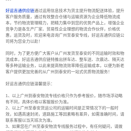
好运吉通供应链
通过运用信息技术为货主提升物流配送体验，提升
客户服务质量，通过有效整合仓储与运输资源为企业降低物流成
本，节约物流管理精力，把精力集中到您的优势产品上，增强企业
竞争力是各生产厂家、贸易性企业理想的物流合作伙伴，价格优
惠，运货及时，欢迎来电咨询广州至泰安专线，好运吉通供应链公
司将为您全力以赴！
同时，为了更方便广大客户从广州发货至泰安的不同运输时效和物
流成本，好运吉通供应链特推出拼车达、整车送、次晨达、隔天达
等多种运输业务，以此来提高物流效率降低运输成本，以便为新老
客户提供更加完善的从广州到泰安的一站式优质物流服务！
好运吉通供应链温馨提示：
1、以上广州到泰安物流专线价格只作为参考报价，随市场浮动略
有不同，具体价格以客服报价为准。
2、以上
广州
至泰安货运公司的运输时间是正常情况下的一般时
效，如遇高速封闭，道路施工等因素略有差异，如需准确时间，请
联系客服以当天班次为准。
3、如果您在
广州
至泰安物流专线服务过程中，有任何疑问，请拨