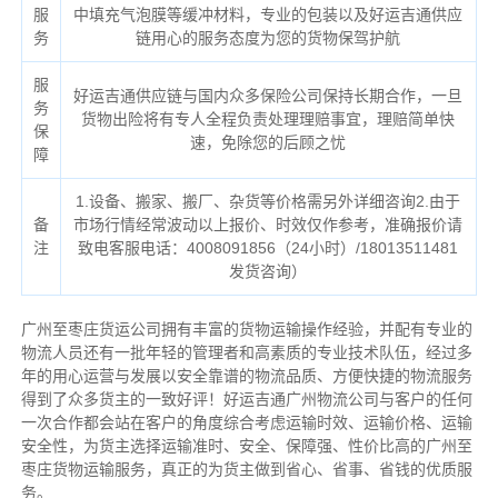
服
中填充气泡膜等缓冲材料，专业的包装以及好运吉通供应
务
链用心的服务态度为您的货物保驾护航
服
好运吉通供应链与国内众多保险公司保持长期合作，一旦
务
货物出险将有专人全程负责处理理赔事宜，理赔简单快
保
速，免除您的后顾之忧
障
1.设备、搬家、搬厂、杂货等价格需另外详细咨询2.由于
备
市场行情经常波动以上报价、时效仅作参考，准确报价请
注
致电客服电话：4008091856（24小时）/18013511481
发货咨询）
广州至枣庄货运公司拥有丰富的货物运输操作经验，并配有专业的
物流人员还有一批年轻的管理者和高素质的专业技术队伍，经过多
年的用心运营与发展以安全靠谱的物流品质、方便快捷的物流服务
得到了众多货主的一致好评！好运吉通广州物流公司与客户的任何
一次合作都会站在客户的角度综合考虑运输时效、运输价格、运输
安全性，为货主选择运输准时、安全、保障强、性价比高的广州至
枣庄货物运输服务，真正的为货主做到省心、省事、省钱的优质服
务。