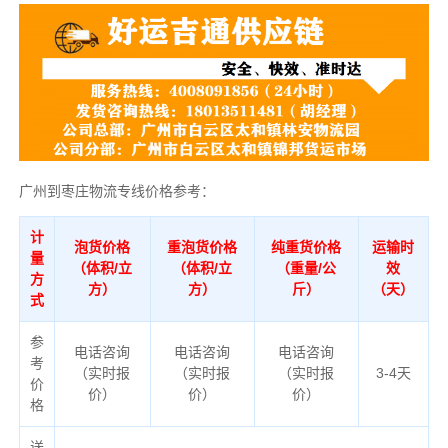
广州到枣庄物流专线价格参考：
计
泡货价格
重泡货价格
纯重货价格
运输时
量
（体积/立
（体积/立
（重量/公
效
方
方）
方）
斤）
（天）
式
参
电话咨询
电话咨询
电话咨询
考
（实时报
（实时报
（实时报
3-4天
价
价）
价）
价）
格
送