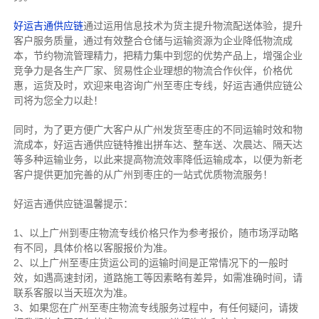
好运吉通供应链
通过运用信息技术为货主提升物流配送体验，提升
客户服务质量，通过有效整合仓储与运输资源为企业降低物流成
本，节约物流管理精力，把精力集中到您的优势产品上，增强企业
竞争力是各生产厂家、贸易性企业理想的物流合作伙伴，价格优
惠，运货及时，欢迎来电咨询广州至枣庄专线，好运吉通供应链公
司将为您全力以赴！
同时，为了更方便广大客户从广州发货至枣庄的不同运输时效和物
流成本，好运吉通供应链特推出拼车达、整车送、次晨达、隔天达
等多种运输业务，以此来提高物流效率降低运输成本，以便为新老
客户提供更加完善的从广州到枣庄的一站式优质物流服务！
好运吉通供应链温馨提示：
1、以上广州到枣庄物流专线价格只作为参考报价，随市场浮动略
有不同，具体价格以客服报价为准。
2、以上
广州
至枣庄货运公司的运输时间是正常情况下的一般时
效，如遇高速封闭，道路施工等因素略有差异，如需准确时间，请
联系客服以当天班次为准。
3、如果您在
广州
至枣庄物流专线服务过程中，有任何疑问，请拨