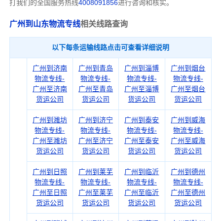
打我们的全国服务热线
4008091856
进行咨询和核实。
广州到山东物流专线
相关线路查询
以下每条运输线路点击可查看详细说明
广州到济南
广州到青岛
广州到淄博
广州到烟台
物流专线-
物流专线-
物流专线-
物流专线-
广州至济南
广州至青岛
广州至淄博
广州至烟台
货运公司
货运公司
货运公司
货运公司
广州到潍坊
广州到济宁
广州到泰安
广州到威海
物流专线-
物流专线-
物流专线-
物流专线-
广州至潍坊
广州至济宁
广州至泰安
广州至威海
货运公司
货运公司
货运公司
货运公司
广州到日照
广州到莱芜
广州到临沂
广州到德州
物流专线-
物流专线-
物流专线-
物流专线-
广州至日照
广州至莱芜
广州至临沂
广州至德州
货运公司
货运公司
货运公司
货运公司