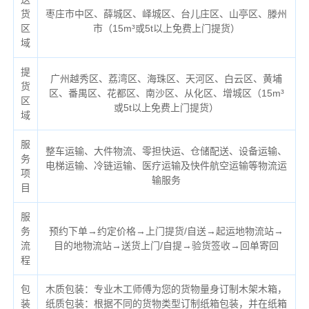
货
枣庄市中区、薛城区、峄城区、台儿庄区、山亭区、滕州
区
市（
15m³或5t以上免费上门提货）
域
提
广州越秀区、荔湾区、海珠区、天河区、白云区、黄埔
货
区、番禺区、花都区、南沙区、从化区、增城区（
15m³
区
或5t以上免费上门提货）
域
服
整车运输、大件物流、零担快运、仓储配送、设备运输、
务
电梯运输、冷链运输、医疗运输及快件航空运输等物流运
项
输服务
目
服
务
预约下单→约定价格→上门提货/自送→起运地物流站→
流
目的地物流站→送货上门/自提→验货签收→回单寄回
程
包
木质包装：专业木工师傅为您的货物量身订制木架木箱，
装
纸质包装：根据不同的货物类型订制纸箱包装，并在纸箱