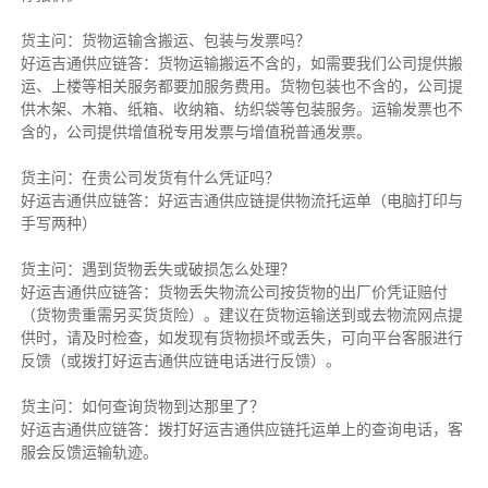
货主问：货物运输含搬运、包装与发票吗？
好运吉通供应链答：货物运输搬运不含的，如需要我们公司提供搬
运、上楼等相关服务都要加服务费用。货物包装也不含的，公司提
供木架、木箱、纸箱、收纳箱、纺织袋等包装服务。运输发票也不
含的，公司提供增值税专用发票与增值税普通发票。
货主问：在贵公司发货有什么凭证吗？
好运吉通供应链答：好运吉通供应链提供物流托运单（电脑打印与
手写两种）
货主问：遇到货物丢失或破损怎么处理？
好运吉通供应链答：货物丢失物流公司按货物的出厂价凭证赔付
（货物贵重需另买货货险）。建议在货物运输送到或去物流网点提
供时，请及时检查，如发现有货物损坏或丢失，可向平台客服进行
反馈（或拨打好运吉通供应链电话进行反馈）。
货主问：如何查询货物到达那里了？
好运吉通供应链答：拨打好运吉通供应链托运单上的查询电话，客
服会反馈运输轨迹。