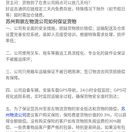
货主问：货物到了在贵公司网点可以放几天吗？
好运吉通供应链规定三天内免费存放，特殊情况下除外（如节假日
等）超时需加仓储费。
苏州到崇左物流公司如何保证货物
一、公司有全面的安全措施，损缺货物按价赔偿；运输配送及仓库
设置完善安控系统，装卸人员接受培训，根据特殊需求处理，损坏
率低；
二、公司使用叉车、拖车等搬运工具流程化、专业化的装作业保证
不被搬运摔坏；
三、公司只用箱车运输保证不被日晒雨淋；签订物流合同货损赔偿
有保障。
四、公司自备车辆，安装车载GPS导航，24小时全程监控；GPS可
视化追踪系统，实时监控运输全过程，确保货物安全准时到达；
五、为了保证您苏州至崇左物流货物的安全抵达和货物的赔偿，
苏
州物流公司
建议客户购买保险，保险费是货物价值的0.3%，可以获
得全额赔偿。没有购买保险的客户如有货物损失按运费的30%赔
偿，一些贵重物品客户要严格的包装，特别是易碎品，如果没有包