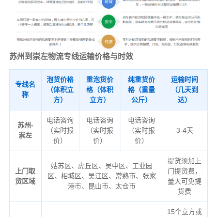
苏州到崇左物流专线运输价格与时效
泡货价格
重泡货价
纯重货价
运输时间
专线名
（体积立
格（体积
格（重量
（几天到
称
方）
立方）
公斤）
达）
电话咨询
电话咨询
电话咨询
苏州-
（实时报
（实时报
（实时报
3-4天
崇左
价）
价）
价）
提货须加上
姑苏区、虎丘区、吴中区、工业园
上门取
门提货费，
区、相城区、吴江区、常熟市、张家
货区域
量大可免提
港市、昆山市、太仓市
货费
15个立方或