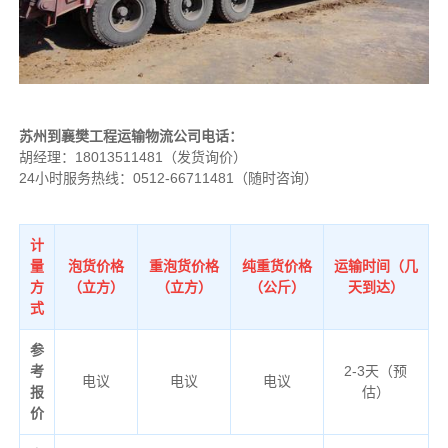
苏州到襄樊工程运输物流公司电话：
胡经理：
18013511481
（发货询价）
24小时服务热线：0512-66711481（随时咨询）
计
量
泡货价格
重泡货价格
纯重货价格
运输时间（几
方
（立方）
（立方）
（公斤）
天到达）
式
参
考
2-3天（预
电议
电议
电议
报
估）
价