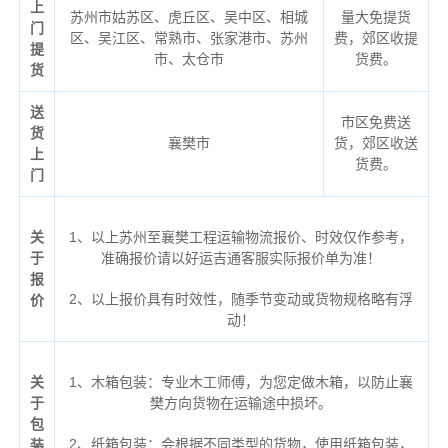
上
苏州市姑苏区、虎丘区、吴中区、相城
量大免提货
门
区、吴江区、常熟市、张家港市、苏州
费，郊区收提
提
市、太仓市
货费。
货
送
市区免费送
货
襄樊市
货，郊区收送
上
货费。
门
关
1、以上苏州至襄樊工程运输物流报价、时效仅作参考，
于
准确报价请以好运吉通客服实际报价单为准！
报
2、以上报价具有时效性，随季节变动或货物规格略有浮
价
动！
关
1、木箱包装：专业木工师傅，为您定做木箱，以防止襄
于
樊方向货物在运输途中损坏。
包
2、纸箱包装：会根据不同类型的货物，使用纸箱包装，
装