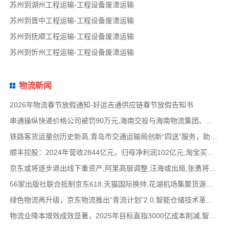
苏州到湖州工程运输-工程设备废渣运输
苏州到晋中工程运输-工程设备废渣运输
苏州到抚顺工程运输-工程设备废渣运输
苏州到忻州工程运输-工程设备废渣运输
物流新闻
2026年物流春节放假通知-好运吉通供应链春节放假告知书
串通操纵快递价格公司被罚90万元,海南交投与海南物流集团、中国移动海南公司签署战略合作
铁路客货运量创历史新高,青岛市交通运输局创新“四送”服务，助力高速公路建设提质,中国物
顺丰控股：2024年营收2844亿元，归母净利润102亿元,淘宝买菜退出社区团购业务，转型做快递电
京东或将逐步退出线下重资产,阿里高层调整,汪海或出局,张勇将加盟晨壹基金担任管理合伙人
56家出版社联合抵制京东618,天猫国际换帅,花湖机场集聚货源与中通圆通洽谈合作,华为与江淮合
绿色物流再升级，京东物流推出“青流计划”2.0,智能仓储技术革新，自动化立体仓库应用范围
物流业降本增效成效显著，2025年目标直指3000亿成本削减,智慧物流引领行业变革，网络货运平