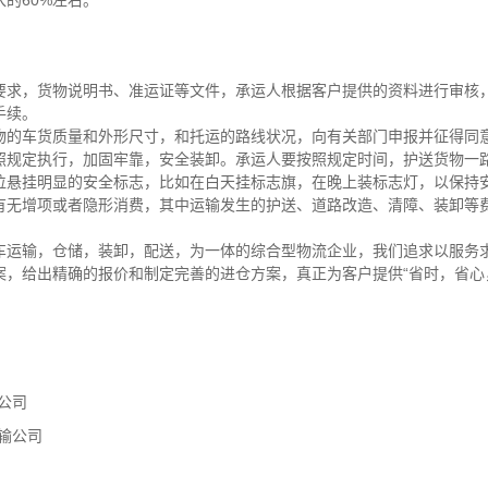
要求，货物说明书、准运证等文件，承运人根据客户提供的资料进行审核
手续。
物的车货质量和外形尺寸，和托运的路线状况，向有关部门申报并征得同
照规定执行，加固牢靠，安全装卸。承运人要按照规定时间，护送货物一
位悬挂明显的安全标志，比如在白天挂标志旗，在晚上装标志灯，以保持
有无增项或者隐形消费，其中运输发生的护送、道路改造、清障、装卸等
车运输，仓储，装卸，配送，为一体的综合型物流企业，我们追求以服务
案，给出精确的报价和制定完善的进仓方案，真正为客户提供“省时，省心
公司
输公司