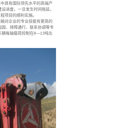
其中具有国际领先水平的高端产
建设进度，一旦发生时间拖延，
工程项目的顺利实施。
运输对企业的专业技能有更高的
加固、排障通行、联系协调等专
辆每轴载荷控制在8—13吨左