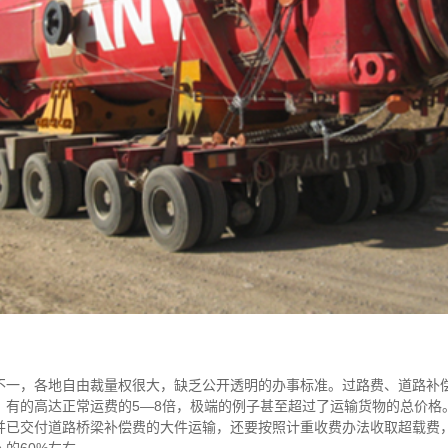
不一，各地自由裁量权很大，缺乏公开透明的办事标准。过路费、道路补
，有的高达正常运费的5—8倍，极端的例子甚至超过了运输货物的总价格
并已交付道路桥梁补偿费的大件运输，还要按照计重收费办法收取超载费
的60%左右。