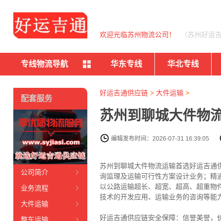
欢迎光临苏州物流公司！
（苏州好运
专线物流导航
华东专线
华北专线
好运吉通供应链
>
大件运输
>
配套服务
苏州到聊城大件物流
编辑发布时间：2026-07-31 16:39:05
苏州到聊城大件物流运输首选好运吉通供
公司简介
询监理及运输可行性方案设计业务；精
以公路运输超长、超宽、超高、超重物
业务流程
技术的开发应用、运输业务的咨询等能
大件运输
好运吉通供应链安全保障：信誉美誉，价
整车运输