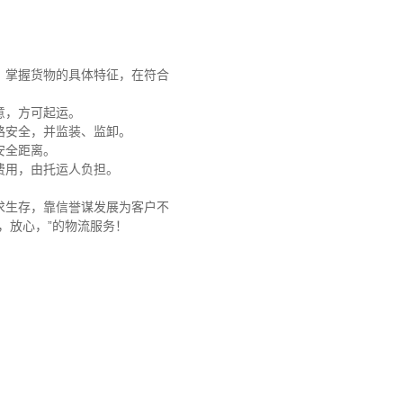
，掌握货物的具体特征，在符合
意，方可起运。
路安全，并监装、监卸。
安全距离。
费用，由托运人负担。
求生存，靠信誉谋发展为客户不
，放心，”的物流服务！