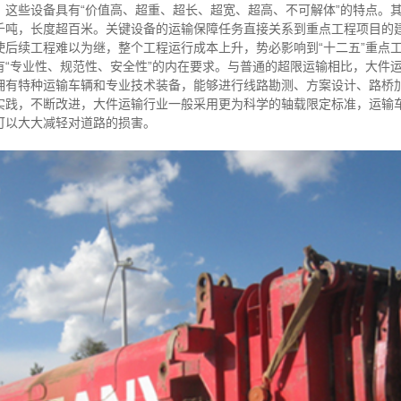
。这些设备具有“价值高、超重、超长、超宽、超高、不可解体”的特点。
千吨，长度超百米。关键设备的运输保障任务直接关系到重点工程项目的
使后续工程难以为继，整个工程运行成本上升，势必影响到“十二五”重点
有“专业性、规范性、安全性”的内在要求。与普通的超限运输相比，大件
拥有特种运输车辆和专业技术装备，能够进行线路勘测、方案设计、路桥
实践，不断改进，大件运输行业一般采用更为科学的轴载限定标准，运输车
可以大大减轻对道路的损害。