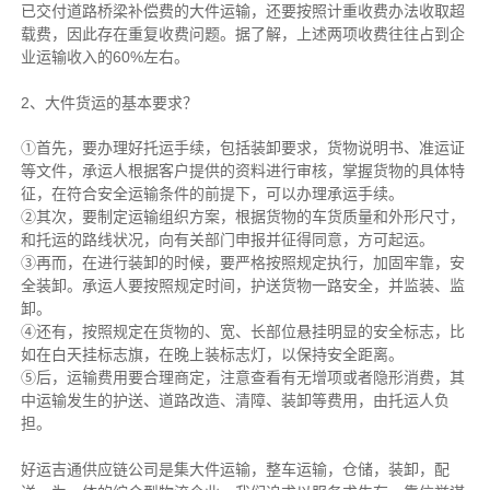
已交付道路桥梁补偿费的大件运输，还要按照计重收费办法收取超
载费，因此存在重复收费问题。据了解，上述两项收费往往占到企
业运输收入的60%左右。
2、大件货运的基本要求？
①首先，要办理好托运手续，包括装卸要求，货物说明书、准运证
等文件，承运人根据客户提供的资料进行审核，掌握货物的具体特
征，在符合安全运输条件的前提下，可以办理承运手续。
②其次，要制定运输组织方案，根据货物的车货质量和外形尺寸，
和托运的路线状况，向有关部门申报并征得同意，方可起运。
③再而，在进行装卸的时候，要严格按照规定执行，加固牢靠，安
全装卸。承运人要按照规定时间，护送货物一路安全，并监装、监
卸。
④还有，按照规定在货物的、宽、长部位悬挂明显的安全标志，比
如在白天挂标志旗，在晚上装标志灯，以保持安全距离。
⑤后，运输费用要合理商定，注意查看有无增项或者隐形消费，其
中运输发生的护送、道路改造、清障、装卸等费用，由托运人负
担。
好运吉通供应链公司是集大件运输，整车运输，仓储，装卸，配