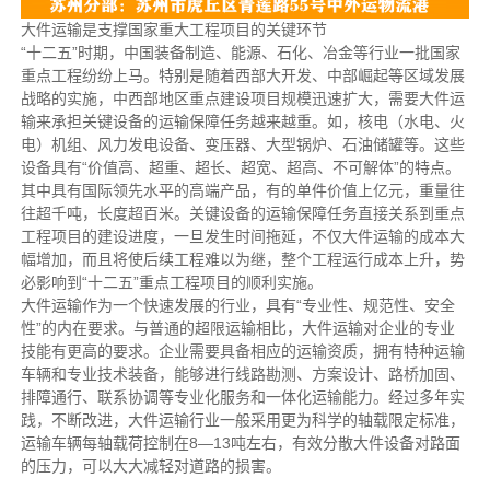
大件运输是支撑国家重大工程项目的关键环节
“十二五”时期，中国装备制造、能源、石化、冶金等行业一批国家
重点工程纷纷上马。特别是随着西部大开发、中部崛起等区域发展
战略的实施，中西部地区重点建设项目规模迅速扩大，需要大件运
输来承担关键设备的运输保障任务越来越重。如，核电（水电、火
电）机组、风力发电设备、变压器、大型锅炉、石油储罐等。这些
设备具有“价值高、超重、超长、超宽、超高、不可解体”的特点。
其中具有国际领先水平的高端产品，有的单件价值上亿元，重量往
往超千吨，长度超百米。关键设备的运输保障任务直接关系到重点
工程项目的建设进度，一旦发生时间拖延，不仅大件运输的成本大
幅增加，而且将使后续工程难以为继，整个工程运行成本上升，势
必影响到“十二五”重点工程项目的顺利实施。
大件运输作为一个快速发展的行业，具有“专业性、规范性、安全
性”的内在要求。与普通的超限运输相比，大件运输对企业的专业
技能有更高的要求。企业需要具备相应的运输资质，拥有特种运输
车辆和专业技术装备，能够进行线路勘测、方案设计、路桥加固、
排障通行、联系协调等专业化服务和一体化运输能力。经过多年实
践，不断改进，大件运输行业一般采用更为科学的轴载限定标准，
运输车辆每轴载荷控制在8—13吨左右，有效分散大件设备对路面
的压力，可以大大减轻对道路的损害。