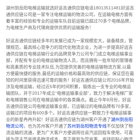
湖州到岳阳电梯运输就选好运吉通供应链电话18013511481好运吉
通供应链公司是一家专注电梯运输的物流公司，在运输电梯方面有
着丰富的经验和专业的运输车队目前运输已超过70多个电梯品牌，
为电梯生产商及代理商提供优质的运输服务！
好运吉通供应链经多年的发展已成为一家规模宏大，装备精良，管
理规范，最具核心竞争力的现代化物流企业，为进一步提高好运吉
通供应链在电梯运输行业的品牌竞争力公司专门成立电梯运输事业
部，并配有专业的电梯运输物流人员，而且拥有一批年轻的管理者
和高素质的专业技术队伍,为您提供完善的电梯运输物流方案,以最
方便最快捷的服务,最低的运输价格和最高效的供应链，保证您在最
短的时间里获得迅速可靠的服务！
好运吉通供应链公司2016年开始
涉及电梯运输，经过近5年的时间积累，锻炼出一支专业的电梯运
输团队，并于2017年成立“电梯运输事业部”，致力于解决电梯厂家
和电梯销售公司在电梯运输中的各类痛点。截止今年8月份，好运
吉通供应链公司电梯运输事业部，已运输过的电梯品牌有70多家，
运输过的项目有600多个。好运吉通供应链一颗致力于电梯运输事
业的新星冉冉升起！
好运吉通供应链为湖州客户开通了
湖州到岳阳
物流公司
，也为苏州客户开通了
苏州到岳阳物流专线
不仅加快了物
流运输的流通，更为广大客户方便调用往返汽运回程车使用，可直
接为货主节省很多物流成本，真正做到为您省事、省钱的贴心物流