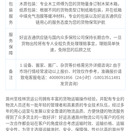
包
木质包装：专业木工师傅为您的货物量身订制木架木箱，
装
纸质包装：根据不同的货物类型订制纸箱包装，并在纸箱
服
中填充气泡膜等缓冲材料，专业的包装以及好运吉通供应
务
链用心的服务态度为您的货物保驾护航
服
好运吉通供应链与国内众多保险公司保持长期合作，一旦
务
货物出险将有专人全程负责处理理赔事宜，理赔简单快
保
速，免除您的后顾之忧
障
1.设备、搬家、搬厂、杂货等价格需另外详细咨询2.由于
备
市场行情经常波动以上报价、时效仅作参考，准确报价请
注
致电客服电话：4008091856（24小时）/18013511481
发货咨询）
滁州至桂林货运公司拥有丰富的货物运输操作经验，并配有专业的
物流人员还有一批年轻的管理者和高素质的专业技术队伍，经过多
年的用心运营与发展以安全靠谱的物流品质、方便快捷的物流服务
得到了众多货主的一致好评！好运吉通滁州物流公司与客户的任何
一次合作都会站在客户的角度综合考虑运输时效、运输价格、运输
安全性，为货主选择运输准时、安全、保障强、性价比高的滁州至