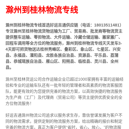
滁州到桂林物流专线
滁州到桂林物流专线首选好运吉通供应链（电话：18013511481）
专注滁州至桂林物流货物运输为工厂、贸易商、批发商等物流货主
提供整车运输、零担物流、大件运输、冷藏仓储运输、搬家搬厂、
回程车调用等全方位的物流服务，滁州到桂林物流专线天天发车3-
4天即可把货物送达桂林秀峰区、叠彩区、象山区、七星区、兴安
县、永福县、灌阳县、龙胜各族自治县、资源县、平乐县、荔蒲
县、恭城瑶族自治县、雁山区、阳朔县、临桂县、灵川县、全州
县。
滁州至桂林货运公司合作运输企业已超过1000家拥有丰富的运输经
验和专业的运输车队还有一批年轻的管理者和高素质的物流客服团
队，能更有效的为您提供完善的物流方案，以高效快捷的物流服务
为生产商（工厂）及代理商（贸易公司）等货主提供优质安全的全
方位物流服务！
好运吉通滁州物流公司追求以服务求生存，靠信誉谋发展为客户不
同的物流需求，提供定制的物流服务方案，给出精确的报价和制定
完善的物流方案，真正为客户提供“省时，省心，放心，”的物流服