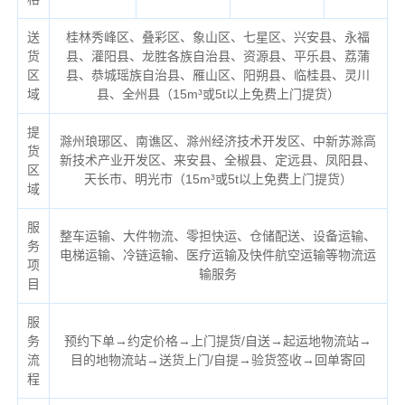
送
桂林秀峰区、叠彩区、象山区、七星区、兴安县、永福
货
县、灌阳县、龙胜各族自治县、资源县、平乐县、荔蒲
区
县、恭城瑶族自治县、雁山区、阳朔县、临桂县、灵川
域
县、全州县（
15m³或5t以上免费上门提货）
提
滁州琅琊区、南谯区、滁州经济技术开发区、中新苏滁高
货
新技术产业开发区、来安县、全椒县、定远县、凤阳县、
区
天长市、明光市（
15m³或5t以上免费上门提货）
域
服
整车运输、大件物流、零担快运、仓储配送、设备运输、
务
电梯运输、冷链运输、医疗运输及快件航空运输等物流运
项
输服务
目
服
务
预约下单→约定价格→上门提货/自送→起运地物流站→
流
目的地物流站→送货上门/自提→验货签收→回单寄回
程