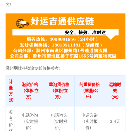
务！
滁州到桂林物流专线价格参考：
计
泡货价格
重泡货价格
纯重货价格
运输时
量
（体积/立
（体积/立
（重量/公
效
方
方）
方）
斤）
（天）
式
参
电话咨询
电话咨询
电话咨询
考
（实时报
（实时报
（实时报
3-4天
价
价）
价）
价）
格