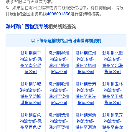
联系客服以当天班次为准。
3、如果您在
滁州
至桂林物流专线服务过程中，有任何疑问，请拨
打我们的全国服务热线
4008091856
进行咨询和核实。
滁州到广西物流专线
相关线路查询
以下每条运输线路点击可查看详细说明
滁州到南宁
滁州到柳州
滁州到梧州
滁州到北海
物流专线-滁
物流专线-
物流专线-
物流专线-
州至南宁货
滁州至柳州
滁州至梧州
滁州至北海
运公司
货运公司
货运公司
货运公司
滁州到防城
滁州到钦州
滁州到贵港
滁州到玉林
港物流专线-
物流专线-
物流专线-
物流专线-
滁州至防城
滁州至钦州
滁州至贵港
滁州至玉林
港货运公司
货运公司
货运公司
货运公司
滁州到百色
滁州到贺州
滁州到河池
滁州到来宾
物流专线-滁
物流专线-
物流专线-
物流专线-
州至百色货
滁州至贺州
滁州至河池
滁州至来宾