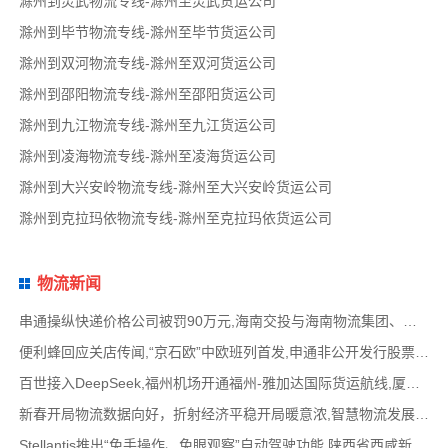
滁州到灵武物流专线-滁州至灵武货运公司
滁州到毕节物流专线-滁州至毕节货运公司
滁州到双河物流专线-滁州至双河货运公司
滁州到邵阳物流专线-滁州至邵阳货运公司
滁州到九江物流专线-滁州至九江货运公司
滁州到凌海物流专线-滁州至凌海货运公司
滁州到大兴安岭物流专线-滁州至大兴安岭货运公司
滁州到克拉玛依物流专线-滁州至克拉玛依货运公司
物流新闻
串通操纵快递价格公司被罚90万元,海南交投与海南物流集团、中国移动海南公司签署战略合作
便利蜂回应关店传闻,“京石欧”中欧班列首发,申通非公开发行股票方案失效,老挝中通和老挝
百世接入DeepSeek,福州机场开通福州-雅加达国际货运航线,厦门拟立法保障网约配送员劳动权益
新春开局物流数据向好，折射经济平稳开局暖意浓,智慧物流发展迅猛，新一代信息技术深度融
Stellantis推出“免手操作、免眼观察”自动驾驶功能,陕西省西咸新区公示首批智能网联道路测试