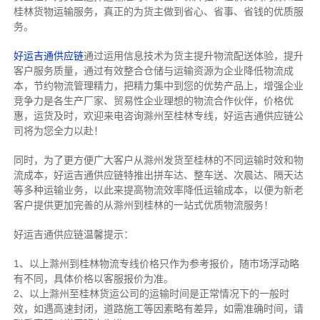
桂林货物运输服务，真正的为货主做到省心、省事、省钱的优质服
务。
好运吉通供应链
通过运用信息技术为货主提升物流配送体验，提升
客户服务质量，通过有效整合仓储与运输资源为企业降低物流成
本，节约物流管理精力，把精力集中到您的优势产品上，增强企业
竞争力是各生产厂家、贸易性企业理想的物流合作伙伴，价格优
惠，运货及时，欢迎来电咨询滁州至桂林专线，好运吉通供应链公
司将为您全力以赴！
同时，为了更方便广大客户从滁州发货至桂林的不同运输时效和物
流成本，好运吉通供应链特推出拼车达、整车送、次晨达、隔天达
等多种运输业务，以此来提高物流效率降低运输成本，以便为新老
客户提供更加完善的从滁州到桂林的一站式优质物流服务！
好运吉通供应链温馨提示：
1、以上滁州到桂林物流专线价格只作为参考报价，随市场浮动略
有不同，具体价格以客服报价为准。
2、以上
滁州
至桂林货运公司的运输时间是正常情况下的一般时
效，如遇高速封闭，道路施工等因素略有差异，如需准确时间，请