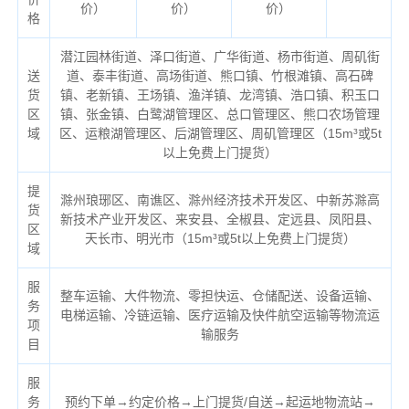
价）
价）
价）
格
潜江园林街道、泽口街道、广华街道、杨市街道、周矶街
送
道、泰丰街道、高场街道、熊口镇、竹根滩镇、高石碑
货
镇、老新镇、王场镇、渔洋镇、龙湾镇、浩口镇、积玉口
区
镇、张金镇、白鹭湖管理区、总口管理区、熊口农场管理
域
区、运粮湖管理区、后湖管理区、周矶管理区（
15m³或5t
以上免费上门提货）
提
滁州琅琊区、南谯区、滁州经济技术开发区、中新苏滁高
货
新技术产业开发区、来安县、全椒县、定远县、凤阳县、
区
天长市、明光市（
15m³或5t以上免费上门提货）
域
服
整车运输、大件物流、零担快运、仓储配送、设备运输、
务
电梯运输、冷链运输、医疗运输及快件航空运输等物流运
项
输服务
目
服
务
预约下单→约定价格→上门提货/自送→起运地物流站→