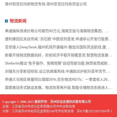
滁州到克拉玛依物流专线-滁州至克拉玛依货运公司
物流新闻
串通操纵快递价格公司被罚90万元,海南交投与海南物流集团、中国移动海南公司签署战略合作
便利蜂回应关店传闻,“京石欧”中欧班列首发,申通非公开发行股票方案失效,老挝中通和老挝
百世接入DeepSeek,福州机场开通福州-雅加达国际货运航线,厦门拟立法保障网约配送员劳动权益
新春开局物流数据向好，折射经济平稳开局暖意浓,智慧物流发展迅猛，新一代信息技术深度融
Stellantis推出“免手操作、免眼观察”自动驾驶功能,陕西省西咸新区公示首批智能网联道路测试
刘强东分享新冠经验,设立抗病毒热线,中通韵达护航抖音年货节,圆通再添一架新货机,官方最新
申通义乌地区单量同比增超30%,京东物流REITs：一季度收入2624万元,eBay暂停考核从中国香港寄出
国家推动多式联运发展，物流效率再升级,智能仓储物流系统进入高速发展阶段,低空物流成为物
Copyright © 2006-2025 版权所有：苏州好运吉通供应链有限公司
总部：江苏省苏州市虎丘区青莲路55号中外运物流港
分部：江苏省苏州市姑苏区金筑街588号传化物流港
苏ICP备2021007584号-1