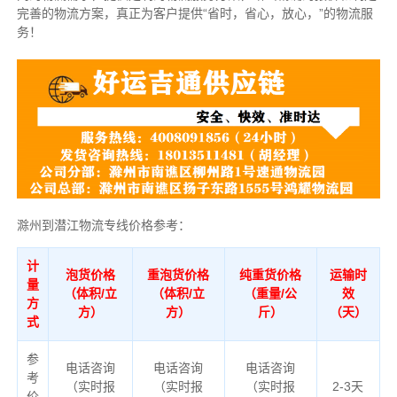
完善的物流方案，真正为客户提供“省时，省心，放心，”的物流服
务！
滁州到潜江物流专线价格参考：
计
泡货价格
重泡货价格
纯重货价格
运输时
量
（体积/立
（体积/立
（重量/公
效
方
方）
方）
斤）
（天）
式
参
电话咨询
电话咨询
电话咨询
考
（实时报
（实时报
（实时报
2-3天
价