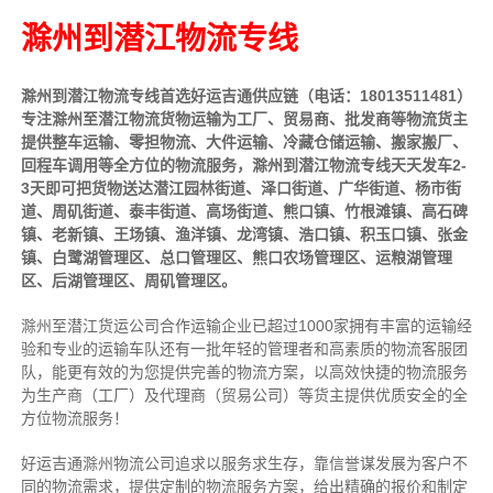
滁州到潜江物流专线
滁州到潜江物流专线首选好运吉通供应链（电话：18013511481）
专注滁州至潜江物流货物运输为工厂、贸易商、批发商等物流货主
提供整车运输、零担物流、大件运输、冷藏仓储运输、搬家搬厂、
回程车调用等全方位的物流服务，滁州到潜江物流专线天天发车2-
3天即可把货物送达潜江园林街道、泽口街道、广华街道、杨市街
道、周矶街道、泰丰街道、高场街道、熊口镇、竹根滩镇、高石碑
镇、老新镇、王场镇、渔洋镇、龙湾镇、浩口镇、积玉口镇、张金
镇、白鹭湖管理区、总口管理区、熊口农场管理区、运粮湖管理
区、后湖管理区、周矶管理区。
滁州至潜江货运公司合作运输企业已超过1000家拥有丰富的运输经
验和专业的运输车队还有一批年轻的管理者和高素质的物流客服团
队，能更有效的为您提供完善的物流方案，以高效快捷的物流服务
为生产商（工厂）及代理商（贸易公司）等货主提供优质安全的全
方位物流服务！
好运吉通滁州物流公司追求以服务求生存，靠信誉谋发展为客户不
同的物流需求，提供定制的物流服务方案，给出精确的报价和制定