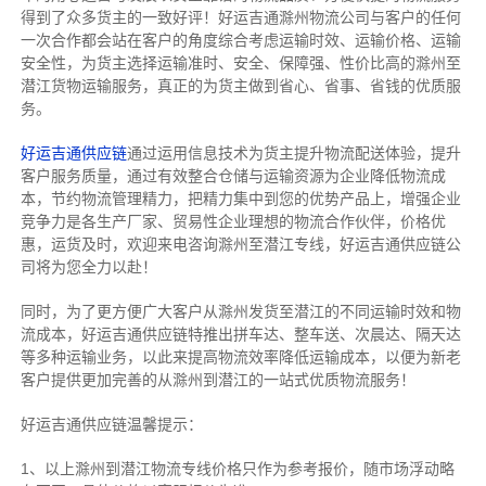
得到了众多货主的一致好评！好运吉通滁州物流公司与客户的任何
一次合作都会站在客户的角度综合考虑运输时效、运输价格、运输
安全性，为货主选择运输准时、安全、保障强、性价比高的滁州至
潜江货物运输服务，真正的为货主做到省心、省事、省钱的优质服
务。
好运吉通供应链
通过运用信息技术为货主提升物流配送体验，提升
客户服务质量，通过有效整合仓储与运输资源为企业降低物流成
本，节约物流管理精力，把精力集中到您的优势产品上，增强企业
竞争力是各生产厂家、贸易性企业理想的物流合作伙伴，价格优
惠，运货及时，欢迎来电咨询滁州至潜江专线，好运吉通供应链公
司将为您全力以赴！
同时，为了更方便广大客户从滁州发货至潜江的不同运输时效和物
流成本，好运吉通供应链特推出拼车达、整车送、次晨达、隔天达
等多种运输业务，以此来提高物流效率降低运输成本，以便为新老
客户提供更加完善的从滁州到潜江的一站式优质物流服务！
好运吉通供应链温馨提示：
1、以上滁州到潜江物流专线价格只作为参考报价，随市场浮动略