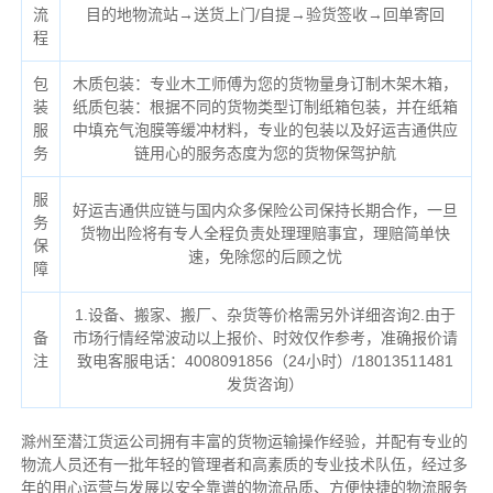
流
目的地物流站→送货上门/自提→验货签收→回单寄回
程
包
木质包装：专业木工师傅为您的货物量身订制木架木箱，
装
纸质包装：根据不同的货物类型订制纸箱包装，并在纸箱
服
中填充气泡膜等缓冲材料，专业的包装以及好运吉通供应
务
链用心的服务态度为您的货物保驾护航
服
好运吉通供应链与国内众多保险公司保持长期合作，一旦
务
货物出险将有专人全程负责处理理赔事宜，理赔简单快
保
速，免除您的后顾之忧
障
1.设备、搬家、搬厂、杂货等价格需另外详细咨询2.由于
备
市场行情经常波动以上报价、时效仅作参考，准确报价请
注
致电客服电话：4008091856（24小时）/18013511481
发货咨询）
滁州至潜江货运公司拥有丰富的货物运输操作经验，并配有专业的
物流人员还有一批年轻的管理者和高素质的专业技术队伍，经过多
年的用心运营与发展以安全靠谱的物流品质、方便快捷的物流服务