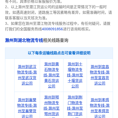
有不同，具体价格以客服报价为准。
2、以上
滁州
至潜江货运公司的运输时间是正常情况下的一般时
效，如遇高速封闭，道路施工等因素略有差异，如需准确时间，请
联系客服以当天班次为准。
3、如果您在
滁州
至潜江物流专线服务过程中，有任何疑问，请拨
打我们的全国服务热线
4008091856
进行咨询和核实。
滁州到湖北物流专线
相关线路查询
以下每条运输线路点击可查看详细说明
滁州到黄
滁州到十
滁州到武汉
滁州到宜昌
石物流专
堰物流专
物流专线-滁
物流专线-滁
线-滁州至
线-滁州至
州至武汉货
州至宜昌货
黄石货运
十堰货运
运公司
运公司
公司
公司
滁州到鄂
滁州到荆
滁州到襄樊
滁州到孝感
州物流专
门物流专
物流专线-滁
物流专线-滁
线-滁州至
线-滁州至
州至襄樊货
州至孝感货
鄂州货运
荆门货运
运公司
运公司