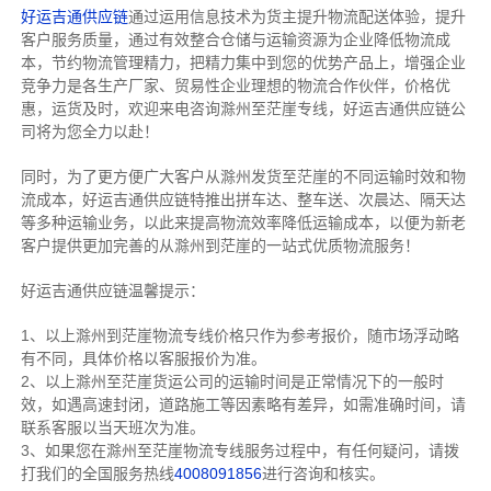
好运吉通供应链
通过运用信息技术为货主提升物流配送体验，提升
客户服务质量，通过有效整合仓储与运输资源为企业降低物流成
本，节约物流管理精力，把精力集中到您的优势产品上，增强企业
竞争力是各生产厂家、贸易性企业理想的物流合作伙伴，价格优
惠，运货及时，欢迎来电咨询滁州至茫崖专线，好运吉通供应链公
司将为您全力以赴！
同时，为了更方便广大客户从滁州发货至茫崖的不同运输时效和物
流成本，好运吉通供应链特推出拼车达、整车送、次晨达、隔天达
等多种运输业务，以此来提高物流效率降低运输成本，以便为新老
客户提供更加完善的从滁州到茫崖的一站式优质物流服务！
好运吉通供应链温馨提示：
1、以上滁州到茫崖物流专线价格只作为参考报价，随市场浮动略
有不同，具体价格以客服报价为准。
2、以上
滁州
至茫崖货运公司的运输时间是正常情况下的一般时
效，如遇高速封闭，道路施工等因素略有差异，如需准确时间，请
联系客服以当天班次为准。
3、如果您在
滁州
至茫崖物流专线服务过程中，有任何疑问，请拨
打我们的全国服务热线
4008091856
进行咨询和核实。