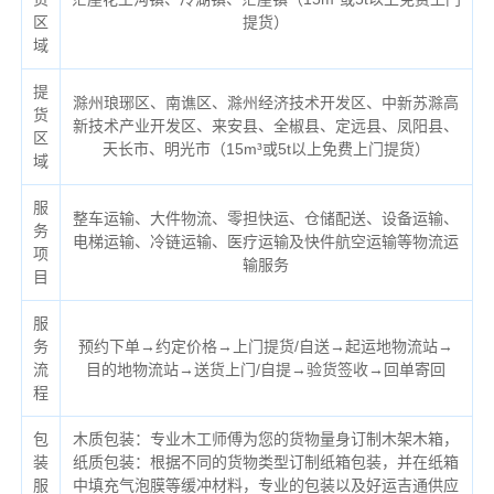
区
提货）
域
提
滁州琅琊区、南谯区、滁州经济技术开发区、中新苏滁高
货
新技术产业开发区、来安县、全椒县、定远县、凤阳县、
区
天长市、明光市（
15m³或5t以上免费上门提货）
域
服
整车运输、大件物流、零担快运、仓储配送、设备运输、
务
电梯运输、冷链运输、医疗运输及快件航空运输等物流运
项
输服务
目
服
务
预约下单→约定价格→上门提货/自送→起运地物流站→
流
目的地物流站→送货上门/自提→验货签收→回单寄回
程
包
木质包装：专业木工师傅为您的货物量身订制木架木箱，
装
纸质包装：根据不同的货物类型订制纸箱包装，并在纸箱
服
中填充气泡膜等缓冲材料，专业的包装以及好运吉通供应