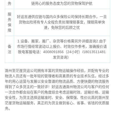
务
链用心的服务态度为您的货物保驾护航
服
好运吉通供应链与国内众多保险公司保持长期合作，一旦
务
货物出险将有专人全程负责处理理赔事宜，理赔简单快
保
速，免除您的后顾之忧
障
1.设备、搬家、搬厂、杂货等价格需另外详细咨询2.由于
备
市场行情经常波动以上报价、时效仅作参考，准确报价请
注
致电客服电话：4008091856（24小时）/18013511481
发货咨询）
滁州至茫崖货运公司拥有丰富的货物运输操作经验，并配有专业的
物流人员还有一批年轻的管理者和高素质的专业技术队伍，经过多
年的用心运营与发展以安全靠谱的物流品质、方便快捷的物流服务
得到了众多货主的一致好评！好运吉通滁州物流公司与客户的任何
一次合作都会站在客户的角度综合考虑运输时效、运输价格、运输
安全性，为货主选择运输准时、安全、保障强、性价比高的滁州至
茫崖货物运输服务，真正的为货主做到省心、省事、省钱的优质服
务。