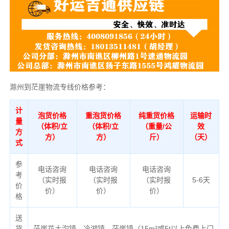
滁州到茫崖物流专线价格参考：
计
泡货价格
重泡货价格
纯重货价格
运输时
量
（体积/立
（体积/立
（重量/公
效
方
方）
方）
斤）
（天）
式
参
电话咨询
电话咨询
电话咨询
考
（实时报
（实时报
（实时报
5-6天
价
价）
价）
价）
格
送
货
茫崖花土沟镇、冷湖镇、茫崖镇（
15m³或5t以上免费上门