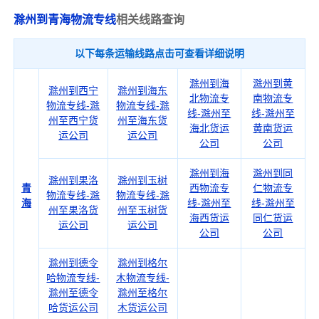
滁州到青海物流专线
相关线路查询
以下每条运输线路点击可查看详细说明
滁州到海
滁州到黄
滁州到西宁
滁州到海东
北物流专
南物流专
物流专线-滁
物流专线-滁
线-滁州至
线-滁州至
州至西宁货
州至海东货
海北货运
黄南货运
运公司
运公司
公司
公司
滁州到海
滁州到同
滁州到果洛
滁州到玉树
青
西物流专
仁物流专
物流专线-滁
物流专线-滁
海
线-滁州至
线-滁州至
州至果洛货
州至玉树货
海西货运
同仁货运
运公司
运公司
公司
公司
滁州到德令
滁州到格尔
哈物流专线-
木物流专线-
滁州至德令
滁州至格尔
哈货运公司
木货运公司