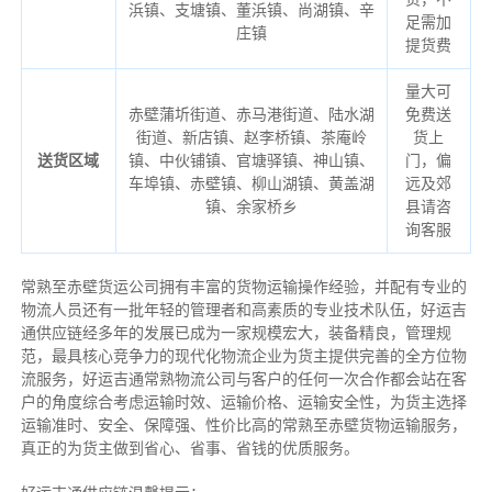
浜镇、支塘镇、董浜镇、尚湖镇、辛
足需加
庄镇
提货费
量大可
赤壁蒲圻街道、赤马港街道、陆水湖
免费送
街道、新店镇、赵李桥镇、茶庵岭
货上
送货区域
镇、中伙铺镇、官塘驿镇、神山镇、
门，偏
车埠镇、赤壁镇、柳山湖镇、黄盖湖
远及郊
镇、余家桥乡
县请咨
询客服
常熟至赤壁货运公司拥有丰富的货物运输操作经验，并配有专业的
物流人员还有一批年轻的管理者和高素质的专业技术队伍，好运吉
通供应链经多年的发展已成为一家规模宏大，装备精良，管理规
范，最具核心竞争力的现代化物流企业为货主提供完善的全方位物
流服务，好运吉通常熟物流公司与客户的任何一次合作都会站在客
户的角度综合考虑运输时效、运输价格、运输安全性，为货主选择
运输准时、安全、保障强、性价比高的常熟至赤壁货物运输服务，
真正的为货主做到省心、省事、省钱的优质服务。