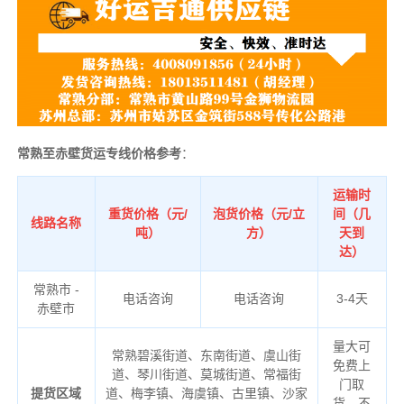
常熟至赤壁货运专线价格参考
：
运输时
重货价格（元/
泡货价格（元/立
间（几
线路名称
吨）
方）
天到
达）
常熟市 -
电话咨询
电话咨询
3-4天
赤壁市
量大可
常熟碧溪街道、东南街道、虞山街
免费上
道、琴川街道、莫城街道、常福街
门取
提货区域
道、梅李镇、海虞镇、古里镇、沙家
货，不