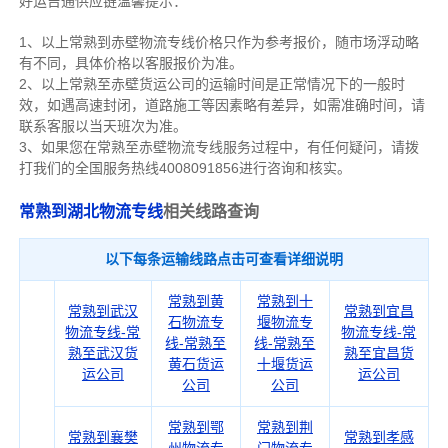
好运吉通供应链温馨提示：
1、以上常熟到赤壁物流专线价格只作为参考报价，随市场浮动略
有不同，具体价格以客服报价为准。
2、以上
常熟
至赤壁货运公司的运输时间是正常情况下的一般时
效，如遇高速封闭，道路施工等因素略有差异，如需准确时间，请
联系客服以当天班次为准。
3、如果您在
常熟
至赤壁物流专线服务过程中，有任何疑问，请拨
打我们的全国服务热线4008091856进行咨询和核实。
常熟到湖北物流专线
相关线路查询
以下每条运输线路点击可查看详细说明
常熟到黄
常熟到十
常熟到武汉
常熟到宜昌
石物流专
堰物流专
物流专线-常
物流专线-常
线-常熟至
线-常熟至
熟至武汉货
熟至宜昌货
黄石货运
十堰货运
运公司
运公司
公司
公司
常熟到鄂
常熟到荆
常熟到襄樊
常熟到孝感