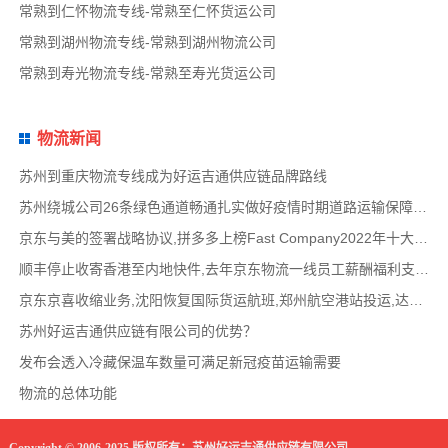
常熟到仁怀物流专线-常熟至仁怀货运公司
常熟到湖州物流专线-常熟到湖州物流公司
常熟到寿光物流专线-常熟至寿光货运公司
物流新闻
苏州到重庆物流专线成为好运吉通供应链品牌路线
苏州绕城公司26条绿色通道畅通扎实做好疫情时期道路运输保障工作
京东与美的签署战略协议,拼多多上榜Fast Company2022年十大创新物流供应链公司名单,路歌战略版
顺丰停止收寄香港至内地快件,去年京东物流一线员工薪酬福利支出达358亿,鲜生活冷链完成10
京东京喜收缩业务,沈阳恢复国际货运航班,郑州航空港站投运,达达快送发布618战报,顺丰发布最
苏州好运吉通供应链有限公司的优势？
发布会透入冷藏保温车数量可满足新冠疫苗运输需要
物流的总体功能