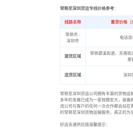
常熟至深圳货运专线价格参考
：
线路名称
重货价格（
常熟市 -
电话咨
深圳市
常熟碧溪街道、东南街
提货区域
里
送货区域
深圳
常熟至深圳货运公司拥有丰富的货物运
多年的发展已成为一家规模宏大，装备
流公司与客户的任何一次合作都会站在
的常熟至深圳货物运输服务，真正的为
好运吉通供应链温馨提示：