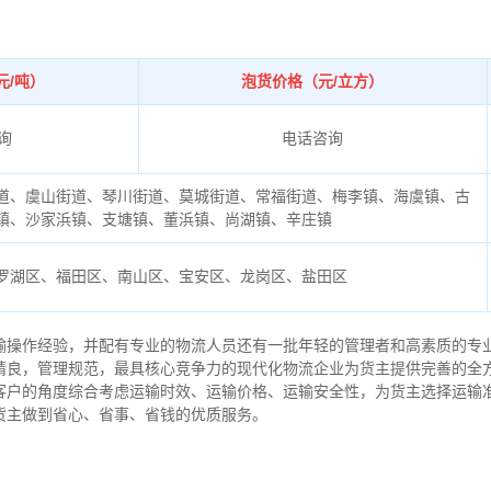
元/吨）
泡货价格（元/立方）
询
电话咨询
道、虞山街道、琴川街道、莫城街道、常福街道、梅李镇、海虞镇、古
镇、沙家浜镇、支塘镇、董浜镇、尚湖镇、辛庄镇
罗湖区、福田区、南山区、宝安区、龙岗区、盐田区
输操作经验，并配有专业的物流人员还有一批年轻的管理者和高素质的专
精良，管理规范，最具核心竞争力的现代化物流企业为货主提供完善的全
客户的角度综合考虑运输时效、运输价格、运输安全性，为货主选择运输
货主做到省心、省事、省钱的优质服务。