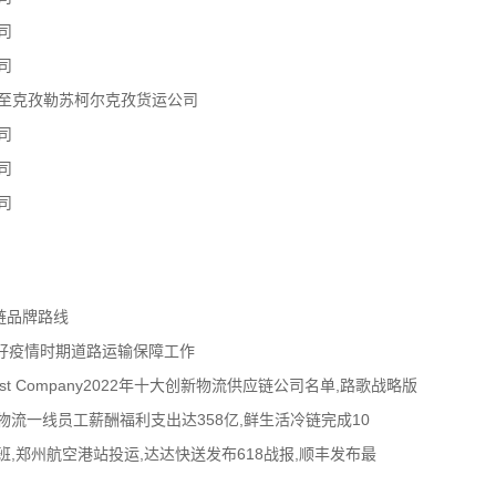
司
司
熟至克孜勒苏柯尔克孜货运公司
司
司
司
链品牌路线
好疫情时期道路运输保障工作
t Company2022年十大创新物流供应链公司名单,路歌战略版
流一线员工薪酬福利支出达358亿,鲜生活冷链完成10
,郑州航空港站投运,达达快送发布618战报,顺丰发布最