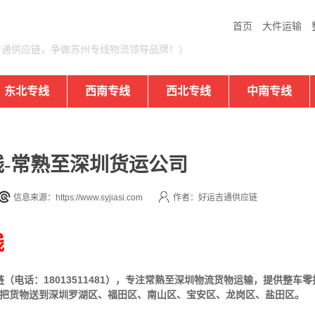
首页
大件运输
吉通供应链，争做苏州专线物流领导品牌！）
东北专线
西南专线
西北专线
中南专线
-常熟至深圳货运公司
信息来源：https://www.syjiasi.com
作者：好运吉通供应链
线
电话：18013511481），专注常熟至深圳物流货物运输，提供
整车
零
可把货物送到深圳罗湖区、福田区、南山区、宝安区、龙岗区、盐田区。