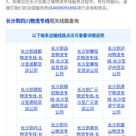
3、如果您在
长沙
至都江堰物流专线服务过程中，有任何疑问，请
拨打我们的全国服务热线
4008091856
进行咨询和核实。
长沙到四川物流专线
相关线路查询
以下每条运输线路点击可查看详细说明
长沙到自
长沙到泸
长沙到成都
长沙到攀枝
贡物流专
州物流专
物流专线-长
花物流专线-
线-长沙至
线-长沙至
沙至成都货
长沙至攀枝
自贡货运
泸州货运
运公司
花货运公司
公司
公司
长沙到绵
长沙到遂
长沙到德阳
长沙到广元
阳物流专
宁物流专
物流专线-长
物流专线-长
线-长沙至
线-长沙至
沙至德阳货
沙至广元货
绵阳货运
遂宁货运
运公司
运公司
公司
公司
长沙到乐
长沙到眉
长沙到内江
长沙到南充
山物流专
山物流专
物流专线-长
物流专线-长