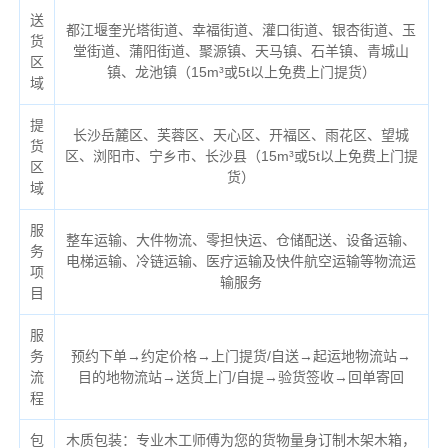
送
都江堰奎光塔街道、幸福街道、灌口街道、银杏街道、玉
货
堂街道、蒲阳街道、聚源镇、天马镇、石羊镇、青城山
区
镇、龙池镇（
15m³或5t以上免费上门提货）
域
提
长沙岳麓区、芙蓉区、天心区、开福区、雨花区、望城
货
区、浏阳市、宁乡市、长沙县（
15m³或5t以上免费上门提
区
货）
域
服
整车运输、大件物流、零担快运、仓储配送、设备运输、
务
电梯运输、冷链运输、医疗运输及快件航空运输等物流运
项
输服务
目
服
务
预约下单→约定价格→上门提货/自送→起运地物流站→
流
目的地物流站→送货上门/自提→验货签收→回单寄回
程
包
木质包装：专业木工师傅为您的货物量身订制木架木箱，