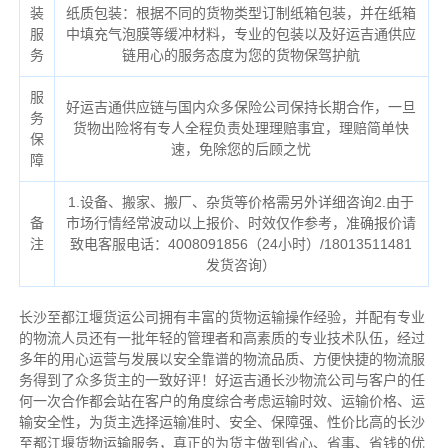
装
纸质包装：根据不同的货物类型订制纸箱包装，并在纸箱
服
中填充气泡膜等缓冲材料，专业的包装以及好运吉通供应
务
链用心的服务态度为您的货物保驾护航
服
好运吉通供应链与国内众多保险公司保持长期合作，一旦
务
货物出险将有专人全程负责处理理赔事宜，理赔简单快
保
速，免除您的后顾之忧
障
1.设备、搬家、搬厂、杂货等价格需另外详细咨询2.由于
备
市场行情经常波动以上报价、时效仅作参考，准确报价请
注
致电客服电话：4008091856（24小时）/18013511481
发货咨询）
长沙至都江堰货运公司拥有丰富的货物运输操作经验，并配有专业
的物流人员还有一批年轻的管理者和高素质的专业技术队伍，经过
多年的用心运营与发展以安全靠谱的物流品质、方便快捷的物流服
务得到了众多货主的一致好评！好运吉通长沙物流公司与客户的任
何一次合作都会站在客户的角度综合考虑运输时效、运输价格、运
输安全性，为货主选择运输准时、安全、保障强、性价比高的长沙
至都江堰货物运输服务，真正的为货主做到省心、省事、省钱的优