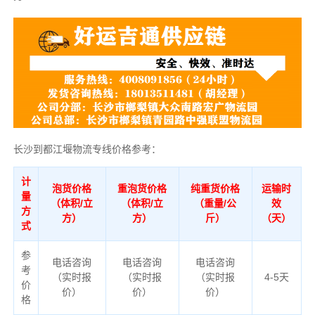
长沙到都江堰物流专线价格参考：
计
泡货价格
重泡货价格
纯重货价格
运输时
量
（体积/立
（体积/立
（重量/公
效
方
方）
方）
斤）
（天）
式
参
电话咨询
电话咨询
电话咨询
考
（实时报
（实时报
（实时报
4-5天
价
价）
价）
价）
格