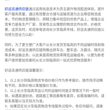
好运吉通供应链
通过运用信息技术为货主提升物流配送体验，提升
客户服务质量，通过有效整合仓储与运输资源为企业降低物流成
本，节约物流管理精力，把精力集中到您的优势产品上，增强企业
竞争力是各生产厂家、贸易性企业理想的物流合作伙伴，价格优
惠，运货及时，欢迎来电咨询长沙至临高专线，好运吉通供应链公
司将为您全力以赴！
同时，为了更方便广大客户从长沙发货至临高的不同运输时效和物
流成本，好运吉通供应链特推出拼车达、整车送、次晨达、隔天达
等多种运输业务，以此来提高物流效率降低运输成本，以便为新老
客户提供更加完善的从长沙到临高的一站式优质物流服务！
好运吉通供应链温馨提示：
1、以上长沙到临高物流专线价格只作为参考报价，随市场浮动略
有不同，具体价格以客服报价为准。
2、以上
长沙
至临高货运公司的运输时间是正常情况下的一般时
效，如遇高速封闭，道路施工等因素略有差异，如需准确时间，请
联系客服以当天班次为准。
3、如果您在
长沙
至临高物流专线服务过程中，有任何疑问，请拨