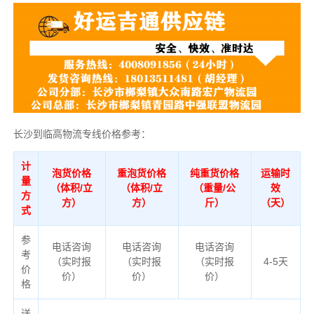
长沙到临高物流专线价格参考：
计
泡货价格
重泡货价格
纯重货价格
运输时
量
（体积/立
（体积/立
（重量/公
效
方
方）
方）
斤）
（天）
式
参
电话咨询
电话咨询
电话咨询
考
（实时报
（实时报
（实时报
4-5天
价
价）
价）
价）
格
送