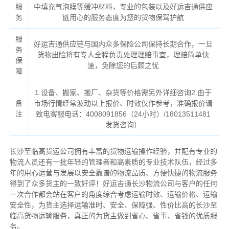
服
中填充气泡膜等缓冲材料，专业的包装以及好运吉通供应
务
链用心的服务态度为您的货物保驾护航
服
好运吉通供应链与国内众多保险公司保持长期合作，一旦
务
货物出险将有专人全程负责处理理赔事宜，理赔简单快
保
速，免除您的后顾之忧
障
1.设备、搬家、搬厂、杂货等价格需另外详细咨询2.由于
备
市场行情经常波动以上报价、时效仅作参考，准确报价请
注
致电客服电话：4008091856（24小时）/18013511481
发货咨询）
长沙至临高货运公司拥有丰富的货物运输操作经验，并配有专业的
物流人员还有一批年轻的管理者和高素质的专业技术队伍，经过多
年的用心运营与发展以安全靠谱的物流品质、方便快捷的物流服务
得到了众多货主的一致好评！好运吉通长沙物流公司与客户的任何
一次合作都会站在客户的角度综合考虑运输时效、运输价格、运输
安全性，为货主选择运输准时、安全、保障强、性价比高的长沙至
临高货物运输服务，真正的为货主做到省心、省事、省钱的优质服
务。