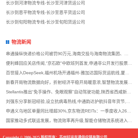
长沙到河津物流专线-长沙至河津货运公司
长沙到恩平物流专线-长沙至恩平货运公司
长沙到旬阳物流专线-长沙至旬阳货运公司
物流新闻
串通操纵快递价格公司被罚90万元,海南交投与海南物流集团、中国移动海南公司签署战略合作
便利蜂回应关店传闻,“京石欧”中欧班列首发,申通非公开发行股票方案失效,老挝中通和老挝
百世接入DeepSeek,福州机场开通福州-雅加达国际货运航线,厦门拟立法保障网约配送员劳动权益
新春开局物流数据向好，折射经济平稳开局暖意浓,智慧物流发展迅猛，新一代信息技术深度融
Stellantis推出“免手操作、免眼观察”自动驾驶功能,陕西省西咸新区公示首批智能网联道路测试
刘强东分享新冠经验,设立抗病毒热线,中通韵达护航抖音年货节,圆通再添一架新货机,官方最新
申通义乌地区单量同比增超30%,京东物流REITs：一季度收入2624万元,eBay暂停考核从中国香港寄出
国家推动多式联运发展，物流效率再升级,智能仓储物流系统进入高速发展阶段,低空物流成为物
Copyright © 2006-2025 版权所有：苏州好运吉通供应链有限公司