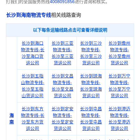
打我们的全国服务热线
4008091856
进行咨询和核实。
长沙到海南物流专线
相关线路查询
以下每条运输线路点击可查看详细说明
长沙到海口
长沙到三亚
长沙到三沙
长沙到儋州
物流专线-长
物流专线-
物流专线-
物流专线-
沙至海口货
长沙至三亚
长沙至三沙
长沙至儋州
运公司
货运公司
货运公司
货运公司
长沙到五指
长沙到文昌
长沙到琼海
长沙到万宁
山物流专线-
物流专线-
物流专线-
物流专线-
长沙至五指
长沙至文昌
长沙至琼海
长沙至万宁
山货运公司
货运公司
货运公司
货运公司
长沙到东方
长沙到定安
长沙到屯昌
长沙到澄迈
海
物流专线-长
物流专线-
物流专线-
物流专线-
南
沙至东方货
长沙至定安
长沙至屯昌
长沙至澄迈
运公司
货运公司
货运公司
货运公司