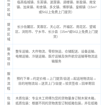
临高临城镇、东英镇、波莲镇、调楼镇、新盈镇、南宝
货
镇、加来镇、和舍镇、多文镇、博厚镇、皇桐镇（
15m³
区
或5t以上免费上门提货）
域
提
长沙岳麓区、芙蓉区、天心区、开福区、雨花区、望城
货
区、浏阳市、宁乡市、长沙县（
15m³或5t以上免费上门提
区
货）
域
服
整车运输、大件物流、零担快运、仓储配送、设备运输、
务
电梯运输、冷链运输、医疗运输及快件航空运输等物流运
项
输服务
目
服
务
预约下单→约定价格→上门提货/自送→起运地物流站→
流
目的地物流站→送货上门/自提→验货签收→回单寄回
程
包
木质包装：专业木工师傅为您的货物量身订制木架木箱，
装
纸质包装：根据不同的货物类型订制纸箱包装，并在纸箱