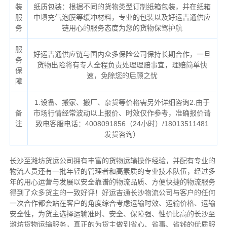
装
纸质包装：根据不同的货物类型订制纸箱包装，并在纸箱
服
中填充气泡膜等缓冲材料，专业的包装以及好运吉通供应
务
链用心的服务态度为您的货物保驾护航
服
好运吉通供应链与国内众多保险公司保持长期合作，一旦
务
货物出险将有专人全程负责处理理赔事宜，理赔简单快
保
速，免除您的后顾之忧
障
1.设备、搬家、搬厂、杂货等价格需另外详细咨询2.由于
备
市场行情经常波动以上报价、时效仅作参考，准确报价请
注
致电客服电话：4008091856（24小时）/18013511481
发货咨询）
长沙至潍坊货运公司拥有丰富的货物运输操作经验，并配有专业的
物流人员还有一批年轻的管理者和高素质的专业技术队伍，经过多
年的用心运营与发展以安全靠谱的物流品质、方便快捷的物流服务
得到了众多货主的一致好评！好运吉通长沙物流公司与客户的任何
一次合作都会站在客户的角度综合考虑运输时效、运输价格、运输
安全性，为货主选择运输准时、安全、保障强、性价比高的长沙至
潍坊货物运输服务，真正的为货主做到省心、省事、省钱的优质服