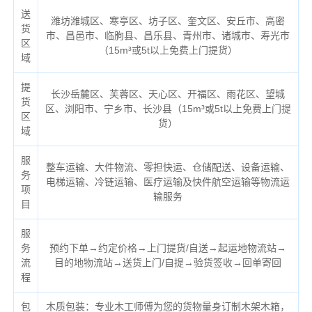
送
潍坊潍城区、寒亭区、坊子区、奎文区、安丘市、高密
货
市、昌邑市、临朐县、昌乐县、青州市、诸城市、寿光市
区
（
15m³或5t以上免费上门提货）
域
提
长沙岳麓区、芙蓉区、天心区、开福区、雨花区、望城
货
区、浏阳市、宁乡市、长沙县（
15m³或5t以上免费上门提
区
货）
域
服
整车运输、大件物流、零担快运、仓储配送、设备运输、
务
电梯运输、冷链运输、医疗运输及快件航空运输等物流运
项
输服务
目
服
务
预约下单→约定价格→上门提货/自送→起运地物流站→
流
目的地物流站→送货上门/自提→验货签收→回单寄回
程
包
木质包装：专业木工师傅为您的货物量身订制木架木箱，