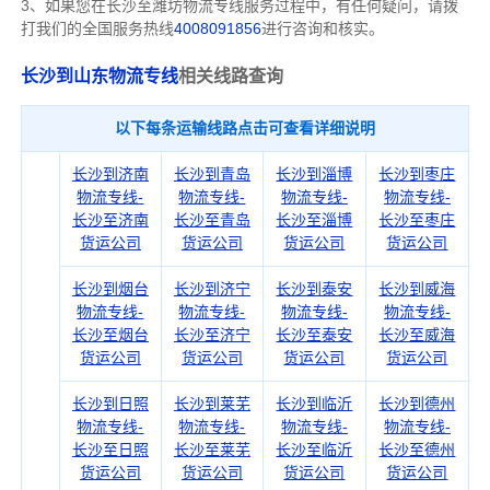
3、如果您在
长沙
至潍坊物流专线服务过程中，有任何疑问，请拨
打我们的全国服务热线
4008091856
进行咨询和核实。
长沙到山东物流专线
相关线路查询
以下每条运输线路点击可查看详细说明
长沙到济南
长沙到青岛
长沙到淄博
长沙到枣庄
物流专线-
物流专线-
物流专线-
物流专线-
长沙至济南
长沙至青岛
长沙至淄博
长沙至枣庄
货运公司
货运公司
货运公司
货运公司
长沙到烟台
长沙到济宁
长沙到泰安
长沙到威海
物流专线-
物流专线-
物流专线-
物流专线-
长沙至烟台
长沙至济宁
长沙至泰安
长沙至威海
货运公司
货运公司
货运公司
货运公司
长沙到日照
长沙到莱芜
长沙到临沂
长沙到德州
物流专线-
物流专线-
物流专线-
物流专线-
长沙至日照
长沙至莱芜
长沙至临沂
长沙至德州
货运公司
货运公司
货运公司
货运公司