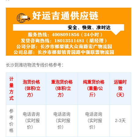
长沙到潍坊物流专线价格参考：
计
泡货价格
重泡货价格
纯重货价格
运输时
量
（体积/立
（体积/立
（重量/公
效
方
方）
方）
斤）
（天）
式
参
电话咨询
电话咨询
电话咨询
考
（实时报
（实时报
（实时报
2-3天
价
价）
价）
价）
格