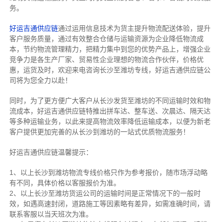
务。
好运吉通供应链
通过运用信息技术为货主提升物流配送体验，提升
客户服务质量，通过有效整合仓储与运输资源为企业降低物流成
本，节约物流管理精力，把精力集中到您的优势产品上，增强企业
竞争力是各生产厂家、贸易性企业理想的物流合作伙伴，价格优
惠，运货及时，欢迎来电咨询长沙至潍坊专线，好运吉通供应链公
司将为您全力以赴！
同时，为了更方便广大客户从长沙发货至潍坊的不同运输时效和物
流成本，好运吉通供应链特推出拼车达、整车送、次晨达、隔天达
等多种运输业务，以此来提高物流效率降低运输成本，以便为新老
客户提供更加完善的从长沙到潍坊的一站式优质物流服务！
好运吉通供应链温馨提示：
1、以上长沙到潍坊物流专线价格只作为参考报价，随市场浮动略
有不同，具体价格以客服报价为准。
2、以上
长沙
至潍坊货运公司的运输时间是正常情况下的一般时
效，如遇高速封闭，道路施工等因素略有差异，如需准确时间，请
联系客服以当天班次为准。