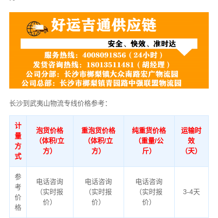
长沙到武夷山物流专线价格参考：
计
泡货价格
重泡货价格
纯重货价格
运输时
量
（体积/立
（体积/立
（重量/公
效
方
方）
方）
斤）
（天）
式
参
电话咨询
电话咨询
电话咨询
考
（实时报
（实时报
（实时报
3-4天
价
价）
价）
价）
格