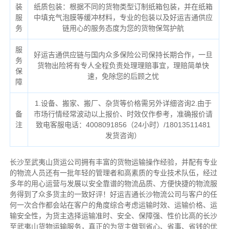
装
纸质包装：根据不同的货物类型订制纸箱包装，并在纸箱
服
中填充气泡膜等缓冲材料，专业的包装以及好运吉通供应
务
链用心的服务态度为您的货物保驾护航
服
好运吉通供应链与国内众多保险公司保持长期合作，一旦
务
货物出险将有专人全程负责处理理赔事宜，理赔简单快
保
速，免除您的后顾之忧
障
1.设备、搬家、搬厂、杂货等价格需另外详细咨询2.由于
备
市场行情经常波动以上报价、时效仅作参考，准确报价请
注
致电客服电话：4008091856（24小时）/18013511481
发货咨询）
长沙至武夷山货运公司拥有丰富的货物运输操作经验，并配有专业
的物流人员还有一批年轻的管理者和高素质的专业技术队伍，经过
多年的用心运营与发展以安全靠谱的物流品质、方便快捷的物流服
务得到了众多货主的一致好评！好运吉通长沙物流公司与客户的任
何一次合作都会站在客户的角度综合考虑运输时效、运输价格、运
输安全性，为货主选择运输准时、安全、保障强、性价比高的长沙
至武夷山货物运输服务，真正的为货主做到省心、省事、省钱的优