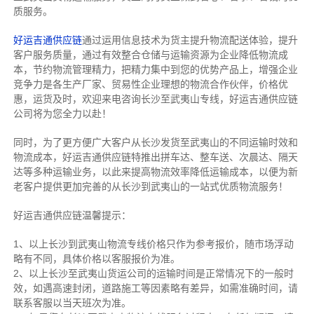
质服务。
好运吉通供应链
通过运用信息技术为货主提升物流配送体验，提升
客户服务质量，通过有效整合仓储与运输资源为企业降低物流成
本，节约物流管理精力，把精力集中到您的优势产品上，增强企业
竞争力是各生产厂家、贸易性企业理想的物流合作伙伴，价格优
惠，运货及时，欢迎来电咨询长沙至武夷山专线，好运吉通供应链
公司将为您全力以赴！
同时，为了更方便广大客户从长沙发货至武夷山的不同运输时效和
物流成本，好运吉通供应链特推出拼车达、整车送、次晨达、隔天
达等多种运输业务，以此来提高物流效率降低运输成本，以便为新
老客户提供更加完善的从长沙到武夷山的一站式优质物流服务！
好运吉通供应链温馨提示：
1、以上长沙到武夷山物流专线价格只作为参考报价，随市场浮动
略有不同，具体价格以客服报价为准。
2、以上
长沙
至武夷山货运公司的运输时间是正常情况下的一般时
效，如遇高速封闭，道路施工等因素略有差异，如需准确时间，请
联系客服以当天班次为准。