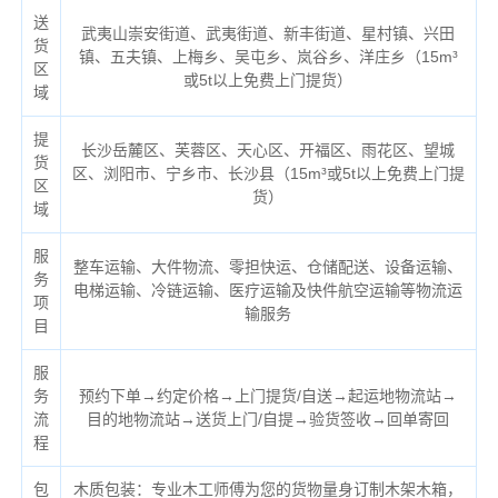
送
武夷山崇安街道、武夷街道、新丰街道、星村镇、兴田
货
镇、五夫镇、上梅乡、吴屯乡、岚谷乡、洋庄乡（
15m³
区
或5t以上免费上门提货）
域
提
长沙岳麓区、芙蓉区、天心区、开福区、雨花区、望城
货
区、浏阳市、宁乡市、长沙县（
15m³或5t以上免费上门提
区
货）
域
服
整车运输、大件物流、零担快运、仓储配送、设备运输、
务
电梯运输、冷链运输、医疗运输及快件航空运输等物流运
项
输服务
目
服
务
预约下单→约定价格→上门提货/自送→起运地物流站→
流
目的地物流站→送货上门/自提→验货签收→回单寄回
程
包
木质包装：专业木工师傅为您的货物量身订制木架木箱，