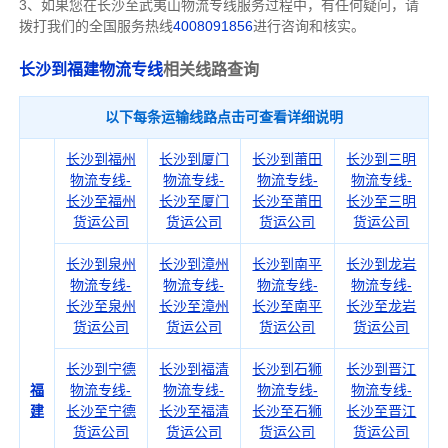
3、如果您在
长沙
至武夷山物流专线服务过程中，有任何疑问，请
拨打我们的全国服务热线
4008091856
进行咨询和核实。
长沙到福建物流专线
相关线路查询
以下每条运输线路点击可查看详细说明
长沙到福州
长沙到厦门
长沙到莆田
长沙到三明
物流专线-
物流专线-
物流专线-
物流专线-
长沙至福州
长沙至厦门
长沙至莆田
长沙至三明
货运公司
货运公司
货运公司
货运公司
长沙到泉州
长沙到漳州
长沙到南平
长沙到龙岩
物流专线-
物流专线-
物流专线-
物流专线-
长沙至泉州
长沙至漳州
长沙至南平
长沙至龙岩
货运公司
货运公司
货运公司
货运公司
长沙到宁德
长沙到福清
长沙到石狮
长沙到晋江
福
物流专线-
物流专线-
物流专线-
物流专线-
建
长沙至宁德
长沙至福清
长沙至石狮
长沙至晋江
货运公司
货运公司
货运公司
货运公司