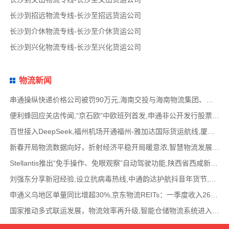
长沙到招远物流专线-长沙至招远货运公司
长沙到介休物流专线-长沙至介休货运公司
长沙到兴化物流专线-长沙至兴化货运公司
物流新闻
串通操纵快递价格公司被罚90万元,海南交投与海南物流集团、中国移动海南公司签署战略合作
便利蜂回应关店传闻,“京石欧”中欧班列首发,申通非公开发行股票方案失效,老挝中通和老挝
百世接入DeepSeek,福州机场开通福州-雅加达国际货运航线,厦门拟立法保障网约配送员劳动权益
新春开局物流数据向好，折射经济平稳开局暖意浓,智慧物流发展迅猛，新一代信息技术深度融
Stellantis推出“免手操作、免眼观察”自动驾驶功能,陕西省西咸新区公示首批智能网联道路测试
刘强东分享新冠经验,设立抗病毒热线,中通韵达护航抖音年货节,圆通再添一架新货机,官方最新
申通义乌地区单量同比增超30%,京东物流REITs：一季度收入2624万元,eBay暂停考核从中国香港寄出
国家推动多式联运发展，物流效率再升级,智能仓储物流系统进入高速发展阶段,低空物流成为物