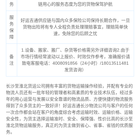
务
链用心的服务态度为您的货物保驾护航
服
好运吉通供应链与国内众多保险公司保持长期合作，一旦
务
货物出险将有专人全程负责处理理赔事宜，理赔简单快
保
速，免除您的后顾之忧
障
1.设备、搬家、搬厂、杂货等价格需另外详细咨询2.由于
备
市场行情经常波动以上报价、时效仅作参考，准确报价请
注
致电客服电话：4008091856（24小时）/18013511481
发货咨询）
长沙至淮北货运公司拥有丰富的货物运输操作经验，并配有专业的
物流人员还有一批年轻的管理者和高素质的专业技术队伍，经过多
年的用心运营与发展以安全靠谱的物流品质、方便快捷的物流服务
得到了众多货主的一致好评！好运吉通长沙物流公司与客户的任何
一次合作都会站在客户的角度综合考虑运输时效、运输价格、运输
安全性，为货主选择运输准时、安全、保障强、性价比高的长沙至
淮北货物运输服务，真正的为货主做到省心、省事、省钱的优质服
务。