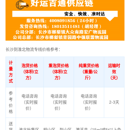
长沙到淮北物流专线价格参考：
计
泡货价格
重泡货价格
纯重货价格
运输时
量
（体积/立
（体积/立
（重量/公
效
方
方）
方）
斤）
（天）
式
参
电话咨询
电话咨询
电话咨询
考
（实时报
（实时报
（实时报
2-3天
价
价）
价）
价）
格
送
货
淮北杜集区、相山区、烈山区、濉溪县（
15m³或5t以上免