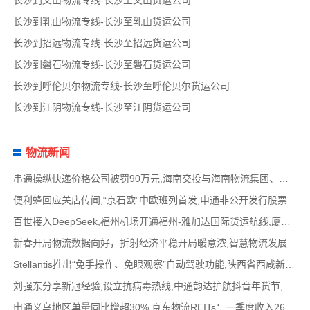
长沙到文山物流专线-长沙至文山货运公司
长沙到乳山物流专线-长沙至乳山货运公司
长沙到招远物流专线-长沙至招远货运公司
长沙到磐石物流专线-长沙至磐石货运公司
长沙到呼伦贝尔物流专线-长沙至呼伦贝尔货运公司
长沙到江阴物流专线-长沙至江阴货运公司
物流新闻
串通操纵快递价格公司被罚90万元,海南交投与海南物流集团、中国移动海南公司签署战略合作
便利蜂回应关店传闻,“京石欧”中欧班列首发,申通非公开发行股票方案失效,老挝中通和老挝
百世接入DeepSeek,福州机场开通福州-雅加达国际货运航线,厦门拟立法保障网约配送员劳动权益
新春开局物流数据向好，折射经济平稳开局暖意浓,智慧物流发展迅猛，新一代信息技术深度融
Stellantis推出“免手操作、免眼观察”自动驾驶功能,陕西省西咸新区公示首批智能网联道路测试
刘强东分享新冠经验,设立抗病毒热线,中通韵达护航抖音年货节,圆通再添一架新货机,官方最新
申通义乌地区单量同比增超30%,京东物流REITs：一季度收入2624万元,eBay暂停考核从中国香港寄出