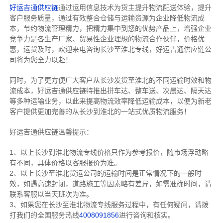
好运吉通供应链
通过运用信息技术为货主提升物流配送体验，提升
客户服务质量，通过有效整合仓储与运输资源为企业降低物流成
本，节约物流管理精力，把精力集中到您的优势产品上，增强企业
竞争力是各生产厂家、贸易性企业理想的物流合作伙伴，价格优
惠，运货及时，欢迎来电咨询长沙至淮北专线，好运吉通供应链公
司将为您全力以赴！
同时，为了更方便广大客户从长沙发货至淮北的不同运输时效和物
流成本，好运吉通供应链特推出拼车达、整车送、次晨达、隔天达
等多种运输业务，以此来提高物流效率降低运输成本，以便为新老
客户提供更加完善的从长沙到淮北的一站式优质物流服务！
好运吉通供应链温馨提示：
1、以上长沙到淮北物流专线价格只作为参考报价，随市场浮动略
有不同，具体价格以客服报价为准。
2、以上
长沙
至淮北货运公司的运输时间是正常情况下的一般时
效，如遇高速封闭，道路施工等因素略有差异，如需准确时间，请
联系客服以当天班次为准。
3、如果您在
长沙
至淮北物流专线服务过程中，有任何疑问，请拨
打我们的全国服务热线
4008091856
进行咨询和核实。