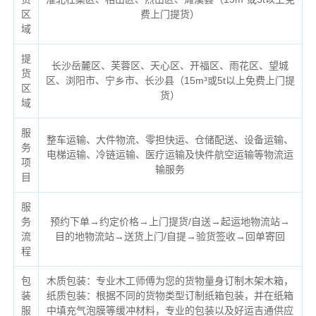
区
费上门提货）
域
提
长沙岳麓区、芙蓉区、天心区、开福区、雨花区、望城
货
区、浏阳市、宁乡市、长沙县（
15m³或5t以上免费上门提
区
货）
域
服
整车运输、大件物流、零担快运、仓储配送、设备运输、
务
电梯运输、冷链运输、医疗运输及快件航空运输等物流运
项
输服务
目
服
务
预约下单→约定价格→上门提货/自送→起运地物流站→
流
目的地物流站→送货上门/自提→验货签收→回单寄回
程
包
木质包装：专业木工师傅为您的货物量身订制木架木箱，
装
纸质包装：根据不同的货物类型订制纸箱包装，并在纸箱
服
中填充气泡膜等缓冲材料，专业的包装以及好运吉通供应